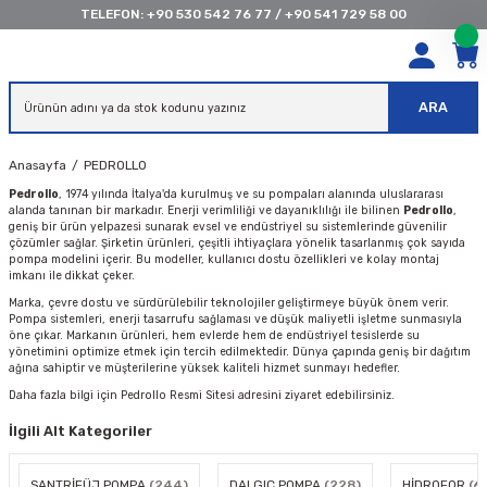
TELEFON:
+90 530 542 76 77
/
+90 541 729 58 00
ARA
Anasayfa
PEDROLLO
Pedrollo
, 1974 yılında İtalya'da kurulmuş ve su pompaları alanında uluslararası
alanda tanınan bir markadır. Enerji verimliliği ve dayanıklılığı ile bilinen
Pedrollo
,
geniş bir ürün yelpazesi sunarak evsel ve endüstriyel su sistemlerinde güvenilir
çözümler sağlar. Şirketin ürünleri, çeşitli ihtiyaçlara yönelik tasarlanmış çok sayıda
pompa modelini içerir. Bu modeller, kullanıcı dostu özellikleri ve kolay montaj
imkanı ile dikkat çeker.
Marka, çevre dostu ve sürdürülebilir teknolojiler geliştirmeye büyük önem verir.
Pompa sistemleri, enerji tasarrufu sağlaması ve düşük maliyetli işletme sunmasıyla
öne çıkar. Markanın ürünleri, hem evlerde hem de endüstriyel tesislerde su
yönetimini optimize etmek için tercih edilmektedir. Dünya çapında geniş bir dağıtım
ağına sahiptir ve müşterilerine yüksek kaliteli hizmet sunmayı hedefler.
Daha fazla bilgi için
Pedrollo Resmi Sitesi
adresini ziyaret edebilirsiniz.
İlgili Alt Kategoriler
SANTRİFÜJ POMPA
(244)
DALGIÇ POMPA
(228)
HİDROFOR
(61