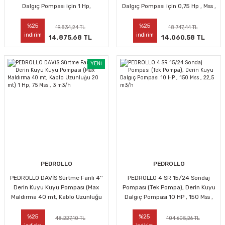
Dalgıç Pompası için 1 Hp,
Dalgıç Pompası için 0,75 Hp , Mss ,
Monofaze
m3/h
%25
%25
19.834,24 TL
18.747,44 TL
indirim
indirim
14.875,68 TL
14.060,58 TL
YENİ
PEDROLLO
PEDROLLO
PEDROLLO DAVİS Sürtme Fanlı 4''
PEDROLLO 4 SR 15/24 Sondaj
Derin Kuyu Kuyu Pompası (Max
Pompası (Tek Pompa), Derin Kuyu
Maldırma 40 mt, Kablo Uzunluğu
Dalgıç Pompası 10 HP , 150 Mss ,
20 mt) 1 Hp, 75 Mss , 3 m3/h
22,5 m3/h
%25
%25
48.227,10 TL
104.605,26 TL