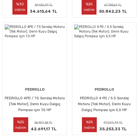
%30
%25
49.450,91 TL
67.789,64 TL
indirim
indirim
34.615,64 TL
50.842,23 TL
PEDROLLO
PEDROLLO
PEDROLLO 4PD / 7.5 Sondaj Motoru
PEDROLLO 4 PD / 5.5 Sondaj
(Tek Motor), Derin Kuyu Dalgıç
Motoru (Tek Motor), Derin Kuyu
Pompası için 7,5 HP
Dalgıç Pompası için 5,5 HP
%25
%25
56.921,56 TL
47.004,44 TL
indirim
indirim
42.691,17 TL
35.253,33 TL