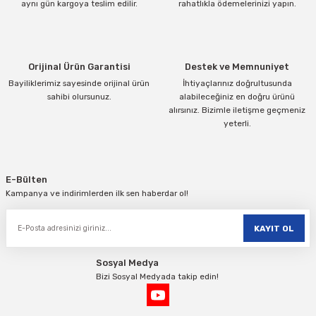
aynı gün kargoya teslim edilir.
rahatlıkla ödemelerinizi yapın.
Ürün fiyatı diğer sitelerden daha pahalı.
Bu ürüne benzer farklı alternatifler olmalı.
Orijinal Ürün Garantisi
Destek ve Memnuniyet
Bayiliklerimiz sayesinde orijinal ürün
İhtiyaçlarınız doğrultusunda
sahibi olursunuz.
alabileceğiniz en doğru ürünü
alırsınız. Bizimle iletişme geçmeniz
yeterli.
Gönder
E-Bülten
Kampanya ve indirimlerden ilk sen haberdar ol!
KAYIT OL
Sosyal Medya
Bizi Sosyal Medyada takip edin!