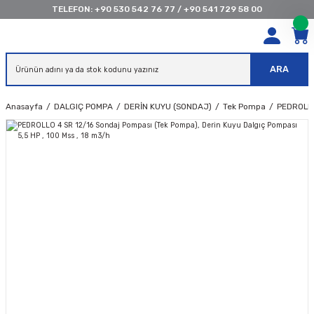
TELEFON:
+90 530 542 76 77
/
+90 541 729 58 00
ARA
Anasayfa
DALGIÇ POMPA
DERİN KUYU (SONDAJ)
Tek Pompa
PEDROLLO