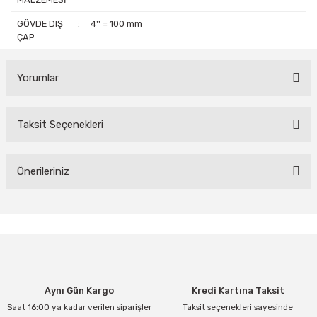
GÖVDE DIŞ
:
4'' = 100 mm
ÇAP
Yorumlar
Taksit Seçenekleri
Bu ürüne ilk yorumu siz yapın!
Yorum Yaz
Önerileriniz
Bu ürünün fiyat bilgisi, resim, ürün açıklamalarında ve diğer
konularda yetersiz gördüğünüz noktaları öneri formunu kullanarak
tarafımıza iletebilirsiniz.
Görüş ve önerileriniz için teşekkür ederiz.
Ürün resmi kalitesiz, bozuk veya görüntülenemiyor.
Aynı Gün Kargo
Kredi Kartına Taksit
Ürün açıklamasında eksik bilgiler bulunuyor.
Saat 16:00 ya kadar verilen siparişler
Taksit seçenekleri sayesinde
Ürün bilgilerinde hatalar bulunuyor.