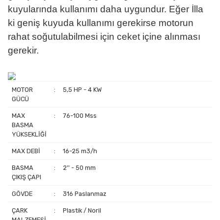
kuyularında kullanımı daha uygundur. Eğer İlla
ki geniş kuyuda kullanımı gerekirse motorun
rahat soğutulabilmesi için ceket içine alınması
gerekir.
MOTOR
:
5,5 HP - 4 KW
GÜCÜ
MAX
:
76-100 Mss
BASMA
YÜKSEKLİĞİ
MAX DEBİ
:
16-25 m3/h
BASMA
:
2'' - 50 mm
ÇIKIŞ ÇAPI
GÖVDE
:
316 Paslanmaz
ÇARK
:
Plastik / Noril
MALZEMESİ