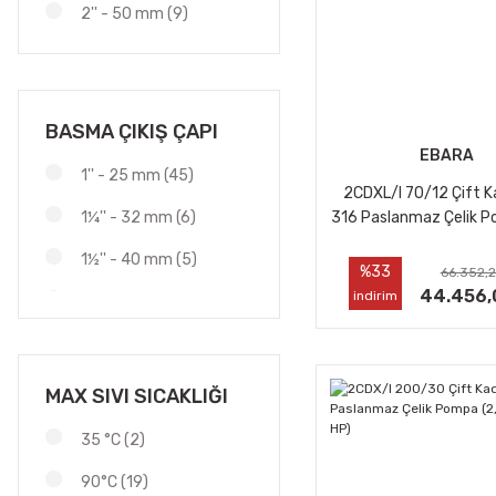
2'' - 50 mm (9)
BASMA ÇIKIŞ ÇAPI
EBARA
1'' - 25 mm (45)
2CDXL/I 70/12 Çift K
316 Paslanmaz Çelik P
1¼'' - 32 mm (6)
kW - 1,2 HP)
1½'' - 40 mm (5)
%33
66.352,2
44.456,
indirim
2'' - 50 mm (2)
MAX SIVI SICAKLIĞI
35 °C (2)
90°C (19)