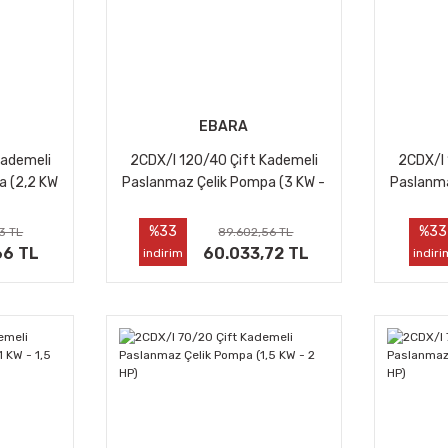
EBARA
Kademeli
2CDX/I 120/40 Çift Kademeli
2CDX/I 
a (2,2 KW
Paslanmaz Çelik Pompa (3 KW -
Paslanma
4 HP)
%33
%33
3 TL
89.602,56 TL
66 TL
60.033,72 TL
indirim
indiri