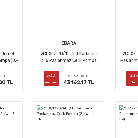
EBARA
ademeli
2CDXL/I 70/10 Çift Kademeli
2CDX/I 
ompa (0,9
316 Paslanmaz Çelik Pompa
Paslanma
(0,75 kW - 1 HP)
%33
%3
4 TL
64.421,15 TL
00 TL
43.162,17 TL
indirim
indir