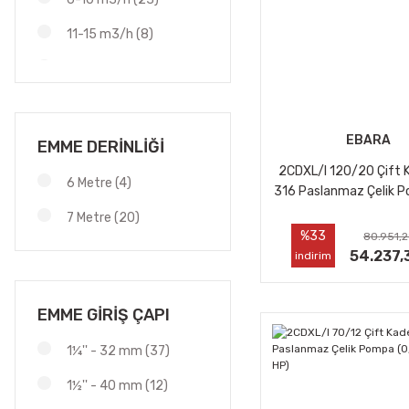
11-15 m3/h (8)
16-25 m3/h (2)
26-50 m3/h (2)
EBARA
EMME DERİNLİĞİ
2CDXL/I 120/20 Çift 
6 Metre (4)
316 Paslanmaz Çelik P
kW - 2 HP)
7 Metre (20)
%33
80.951,2
54.237,
indirim
EMME GİRİŞ ÇAPI
1¼'' - 32 mm (37)
1½'' - 40 mm (12)