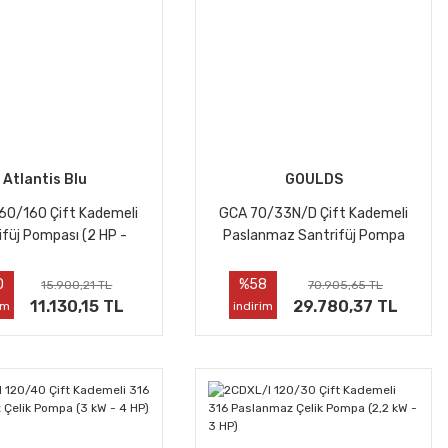
Atlantis Blu
GOULDS
60/160 Çift Kademeli
GCA 70/33N/D Çift Kademeli
ifüj Pompası (2 HP -
Paslanmaz Santrifüj Pompa
Monofaze)
(0.75 KW - 1 HP)
0
%58
15.900,21 TL
70.905,65 TL
11.130,15 TL
29.780,37 TL
im
indirim