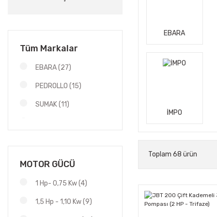
EBARA
Tüm Markalar
EBARA (27)
PEDROLLO (15)
SUMAK (11)
İMPO
CITY PUMPS (5)
Atlantis Blu (3)
Toplam 68 ürün
AQUASTRONG (2)
MOTOR GÜCÜ
GOULDS (2)
1 Hp- 0,75 Kw (4)
İMPO (2)
1,5 Hp - 1,10 Kw (9)
TROY (1)