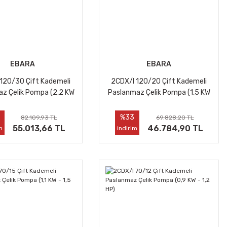
EBARA
EBARA
120/30 Çift Kademeli
2CDX/I 120/20 Çift Kademeli
z Çelik Pompa (2,2 KW
Paslanmaz Çelik Pompa (1,5 KW
- 3 HP)
- 2 HP)
%33
82.109,93 TL
69.828,20 TL
55.013,66 TL
46.784,90 TL
m
indirim