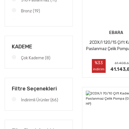
316 Paslanmaz (11)
Bronz (19)
Döküm (2)
EBARA
Paslanmaz (3)
2CDX/I 120/15 Çift K
KADEME
Paslanmaz Çelik Pompa 
1,5 HP)
Çok Kademe (8)
%33
61.408,6
41.143,
indirim
Filtre Seçenekleri
İndirimli Ürünler (66)