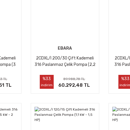
EBARA
Kademeli
2CDXL/I 200/30 Çift Kademeli
2CDXL/I
Pompa (3
316 Paslanmaz Çelik Pompa (2,2
316 Pas
kW - 3 HP)
%33
%33
3 TL
89.988,78 TL
51 TL
60.292,48 TL
indirim
indiri