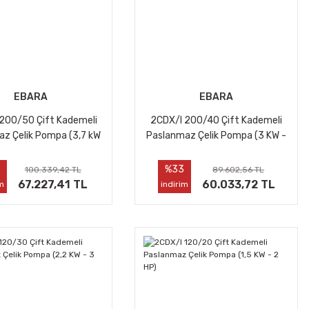
EBARA
EBARA
200/50 Çift Kademeli
2CDX/I 200/40 Çift Kademeli
z Çelik Pompa (3,7 kW
Paslanmaz Çelik Pompa (3 KW -
- 5 HP)
4 HP)
3
%33
100.339,42 TL
89.602,56 TL
67.227,41 TL
60.033,72 TL
im
indirim