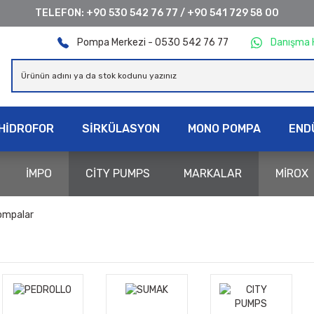
TELEFON:
+90 530 542 76 77
/
+90 541 729 58 00
Pompa Merkezi - 0530 542 76 77
Danışma 
HİDROFOR
SİRKÜLASYON
MONO POMPA
END
İMPO
CİTY PUMPS
MARKALAR
MİROX
ompalar