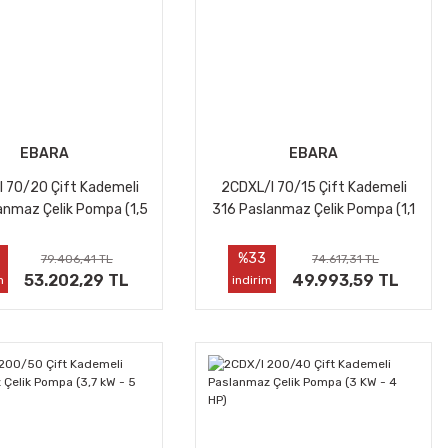
EBARA
EBARA
 70/20 Çift Kademeli
2CDXL/I 70/15 Çift Kademeli
anmaz Çelik Pompa (1,5
316 Paslanmaz Çelik Pompa (1,1
kW - 2 HP)
kW - 1,5 HP)
%33
79.406,41 TL
74.617,31 TL
53.202,29 TL
49.993,59 TL
m
indirim