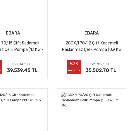
EBARA
EBARA
 70/15 Çift Kademeli
2CDX/I 70/12 Çift Kademeli
z Çelik Pompa (1,1 KW -
Paslanmaz Çelik Pompa (0,9 KW
1,5 HP)
- 1,2 HP)
%33
59.014,10 TL
52.989,10 TL
39.539,45 TL
35.502,70 TL
m
indirim