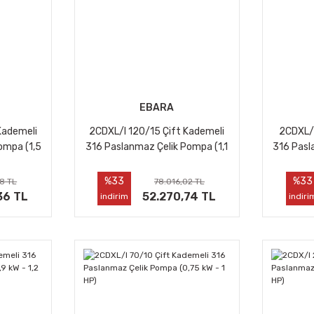
EBARA
Kademeli
2CDXL/I 120/15 Çift Kademeli
2CDXL/I
ompa (1,5
316 Paslanmaz Çelik Pompa (1,1
316 Pasl
kW - 1,5 HP)
%33
%33
8 TL
78.016,02 TL
36 TL
52.270,74 TL
indirim
indiri