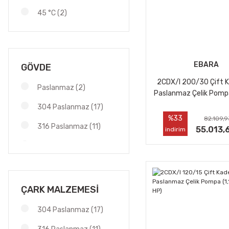
45 °C (2)
EBARA
GÖVDE
2CDX/I 200/30 Çift 
Paslanmaz (2)
Paslanmaz Çelik Pomp
- 3 HP)
304 Paslanmaz (17)
%33
82.109,9
316 Paslanmaz (11)
55.013,
indirim
Döküm (25)
ÇARK MALZEMESİ
304 Paslanmaz (17)