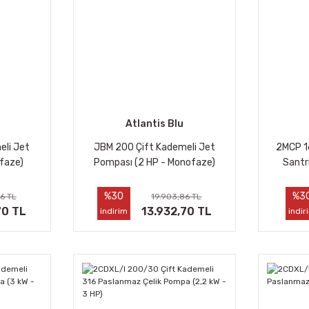
Atlantis Blu
eli Jet
JBM 200 Çift Kademeli Jet
2MCP 1
ifaze)
Pompası (2 HP - Monofaze)
Santr
%30
%3
6 TL
19.903,86 TL
70 TL
13.932,70 TL
indirim
indir