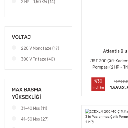
2 HP - 1,50 KW (14)
3 HP - 2,20 KW (8)
4 HP - 3 KW (7)
5 HP - 3,75 KW (1)
VOLTAJ
5,5 HP - 4 KW (4)
220 V Monofaze (17)
Atlantis Blu
7,5 HP - 5,5 KW (3)
380 V Trifaze (40)
JBT 200 Çift Kadem
10 HP - 7,5 KW (2)
Pompası (2 HP - Tr
12,5 HP - 9,3 KW (1)
%30
19.903,8
13.932,
indirim
1,2 Hp - 0,9 Kw (3)
MAX BASMA
YÜKSEKLİĞİ
15 HP - 11,2 KW (1)
31-40 Mss (11)
41-50 Mss (27)