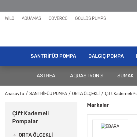
WİLO
AQUAMAS
COVERCO
GOULDS PUMPS
SANTRİFÜJ POMPA
DALGIÇ POMPA
ASTREA
AQUASTRONG
SUMAK
Anasayfa
SANTRİFÜJ POMPA
ORTA ÖLÇEKLİ
Çift Kademeli P
Markalar
Çift Kademeli
Pompalar
ORTA ÖLÇEKLİ