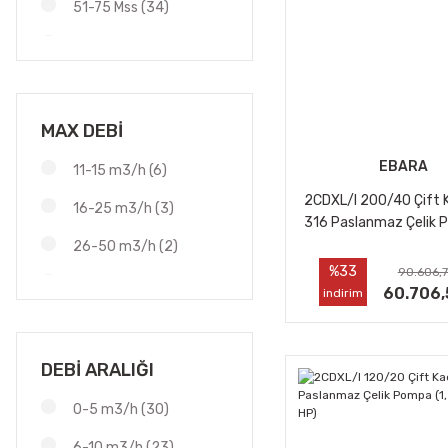
51-75 Mss (34)
101-150 Mss (2)
76-100 Mss (6)
MAX DEBİ
EBARA
11-15 m3/h (6)
2CDXL/I 200/40 Çift 
16-25 m3/h (3)
316 Paslanmaz Çelik 
kW - 4 HP)
26-50 m3/h (2)
%33
90.606,7
6-10 m3/h (5)
60.706,
indirim
DEBİ ARALIĞI
0-5 m3/h (30)
6-10 m3/h (23)