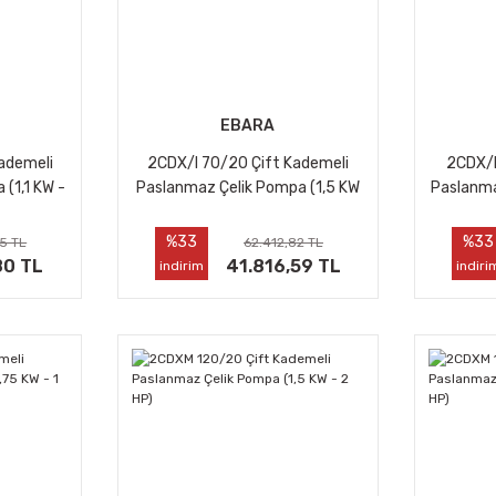
EBARA
ademeli
2CDX/I 70/20 Çift Kademeli
2CDX/I
(1,1 KW -
Paslanmaz Çelik Pompa (1,5 KW
Paslanma
- 2 HP)
%33
%33
5 TL
62.412,82 TL
80 TL
41.816,59 TL
indirim
indiri