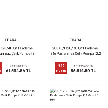
EBARA
EBARA
 120/40 Çift Kademeli
2CDXL/I 120/30 Çift Kademeli
lanmaz Çelik Pompa (3
316 Paslanmaz Çelik Pompa (2,2
kW - 4 HP)
kW - 3 HP)
%33
91.842,63 TL
84.350,00 TL
61.534,56 TL
56.514,50 TL
m
indirim