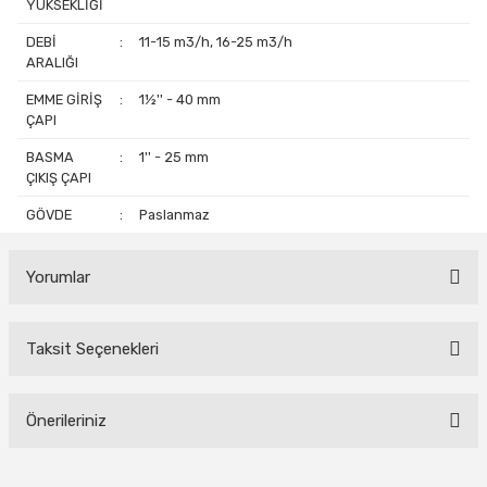
YÜKSEKLİĞİ
DEBİ
:
11-15 m3/h, 16-25 m3/h
ARALIĞI
EMME GİRİŞ
:
1½'' - 40 mm
ÇAPI
BASMA
:
1'' - 25 mm
ÇIKIŞ ÇAPI
GÖVDE
:
Paslanmaz
Yorumlar
Taksit Seçenekleri
Bu ürüne ilk yorumu siz yapın!
Yorum Yaz
Önerileriniz
Bu ürünün fiyat bilgisi, resim, ürün açıklamalarında ve diğer
konularda yetersiz gördüğünüz noktaları öneri formunu kullanarak