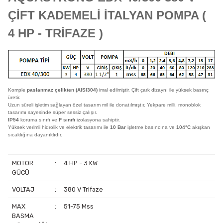
ÇİFT KADEMELİ İTALYAN POMPA (
4 HP - TRİFAZE )
Komple
paslanmaz çelikten (AISI304)
imal edilmiştir. Çift çark dizaynı ile yüksek basınç
üretir.
Uzun süreli işletim sağlayan özel tasarım mil ile donatılmıştır. Yekpare milli, monoblok
tasarımı sayesinde süper sessiz çalışır.
IP54
koruma sınıfı ve
F sınıfı
izolasyona sahiptir.
Yüksek verimli hidrolik ve elektrik tasarımı ile
10 Bar
işletme basıncına ve
104°C
akışkan
sıcaklığına dayanıklıdır.
MOTOR
:
4 HP - 3 KW
GÜCÜ
VOLTAJ
:
380 V Trifaze
MAX
:
51-75 Mss
BASMA