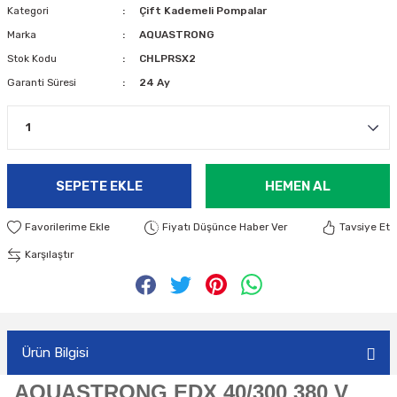
Kategori
Çift Kademeli Pompalar
Marka
AQUASTRONG
Stok Kodu
CHLPRSX2
Garanti Süresi
24 Ay
SEPETE EKLE
HEMEN AL
Fiyatı Düşünce Haber Ver
Tavsiye Et
Karşılaştır
Ürün Bilgisi
AQUASTRONG EDX 40/300 380 V