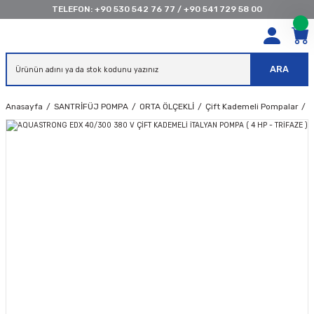
TELEFON:
+90 530 542 76 77
/
+90 541 729 58 00
ARA
Anasayfa
SANTRİFÜJ POMPA
ORTA ÖLÇEKLİ
Çift Kademeli Pompalar
A