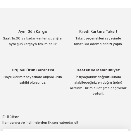
tarafımıza iletebilirsiniz.
Görüş ve önerileriniz için teşekkür ederiz.
Ürün resmi kalitesiz, bozuk veya görüntülenemiyor.
Aynı Gün Kargo
Kredi Kartına Taksit
Ürün açıklamasında eksik bilgiler bulunuyor.
Saat 16:00 ya kadar verilen siparişler
Taksit seçenekleri sayesinde
Ürün bilgilerinde hatalar bulunuyor.
aynı gün kargoya teslim edilir.
rahatlıkla ödemelerinizi yapın.
Ürün fiyatı diğer sitelerden daha pahalı.
Bu ürüne benzer farklı alternatifler olmalı.
Orijinal Ürün Garantisi
Destek ve Memnuniyet
Bayiliklerimiz sayesinde orijinal ürün
İhtiyaçlarınız doğrultusunda
sahibi olursunuz.
alabileceğiniz en doğru ürünü
alırsınız. Bizimle iletişme geçmeniz
yeterli.
Gönder
E-Bülten
Kampanya ve indirimlerden ilk sen haberdar ol!