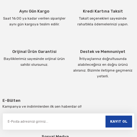
Aynı Gün Kargo
Kredi Kartına Taksit
Saat 16:00 ya kadar verilen siparişler
Taksit seçenekleri sayesinde
aynı gün kargoya teslim edilir.
rahatlıkla ödemelerinizi yapın.
Orijinal Ürün Garantisi
Destek ve Memnuniyet
Bayiliklerimiz sayesinde orijinal ürün
İhtiyaçlarınız doğrultusunda
sahibi olursunuz.
alabileceğiniz en doğru ürünü
alırsınız. Bizimle iletişme geçmeniz
yeterli.
E-Bülten
Kampanya ve indirimlerden ilk sen haberdar ol!
KAYIT OL
Sosyal Medya