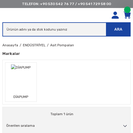
TELEFON:
+90 530 542 76 77
/
+90 541 729 58 00
ARA
Anasayfa
ENDÜSTRİYEL
Asit Pompaları
Markalar
DİAPUMP
Toplam 1 ürün