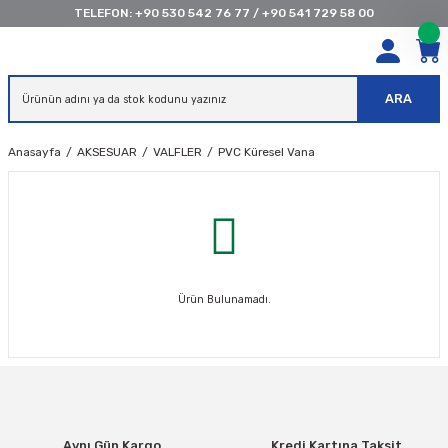
TELEFON:
+90 530 542 76 77
/
+90 541 729 58 00
ARA
Anasayfa
AKSESUAR
VALFLER
PVC Küresel Vana
Ürün Bulunamadı.
Aynı Gün Kargo
Kredi Kartına Taksit