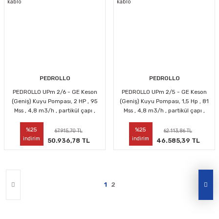
PEDROLLO
PEDROLLO
PEDROLLO UPm 2/6 - GE Keson
PEDROLLO UPm 2/5 - GE Keson
(Geniş) Kuyu Pompası, 2 HP , 95
(Geniş) Kuyu Pompası, 1,5 Hp , 81
Mss , 4,8 m3/h , partikül çapı ,
Mss , 4,8 m3/h , partikül çapı ,
10mt kablo
10mt kablo
%25
%25
67.915,70 TL
62.113,86 TL
indirim
indirim
50.936,78 TL
46.585,39 TL
1
2