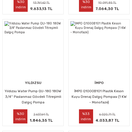
%30
%30
13.761,62 TL
10.091,85 TL
indirim
indirim
9.633,13 TL
7.064,30 TL
YILDIZSU
İMPO
Yıldızsu Water Pump QU-180 180W
İMPO Q1000B101 Plastik Keson
3/4'' Paslanmaz Gövdeli Titreşimli
Kuyu Drenaj Dalgıç Pompası (1 KW
Dalgıç Pompa
- Monofaze)
%30
%33
2.637,64 TL
6.020,71 TL
indirim
indirim
1.846,35 TL
4.033,87 TL