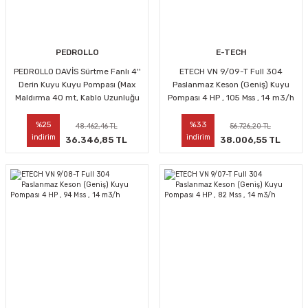
PEDROLLO
E-TECH
PEDROLLO DAVİS Sürtme Fanlı 4''
ETECH VN 9/09-T Full 304
Derin Kuyu Kuyu Pompası (Max
Paslanmaz Keson (Geniş) Kuyu
Maldırma 40 mt, Kablo Uzunluğu
Pompası 4 HP , 105 Mss , 14 m3/h
20 mt) 1 Hp, 75 Mss , 3 m3/h
%25
%33
48.462,46 TL
56.726,20 TL
indirim
indirim
36.346,85 TL
38.006,55 TL