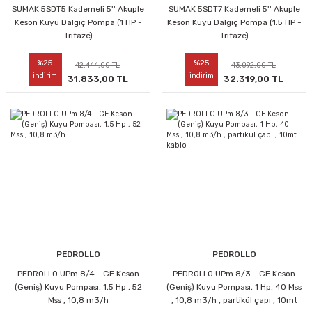
SUMAK 5SDT5 Kademeli 5'' Akuple
SUMAK 5SDT7 Kademeli 5'' Akuple
Keson Kuyu Dalgıç Pompa (1 HP -
Keson Kuyu Dalgıç Pompa (1.5 HP -
Trifaze)
Trifaze)
%25
%25
42.444,00 TL
43.092,00 TL
indirim
indirim
31.833,00 TL
32.319,00 TL
PEDROLLO
PEDROLLO
PEDROLLO UPm 8/4 - GE Keson
PEDROLLO UPm 8/3 - GE Keson
(Geniş) Kuyu Pompası, 1,5 Hp , 52
(Geniş) Kuyu Pompası, 1 Hp, 40 Mss
Mss , 10,8 m3/h
, 10,8 m3/h , partikül çapı , 10mt