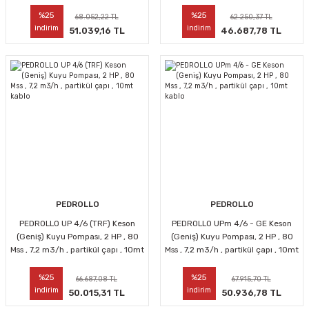
kablo
%25
%25
68.052,22 TL
62.250,37 TL
indirim
indirim
51.039,16 TL
46.687,78 TL
PEDROLLO
PEDROLLO
PEDROLLO UP 4/6 (TRF) Keson
PEDROLLO UPm 4/6 - GE Keson
(Geniş) Kuyu Pompası, 2 HP , 80
(Geniş) Kuyu Pompası, 2 HP , 80
Mss , 7,2 m3/h , partikül çapı , 10mt
Mss , 7,2 m3/h , partikül çapı , 10mt
kablo
kablo
%25
%25
66.687,08 TL
67.915,70 TL
indirim
indirim
50.015,31 TL
50.936,78 TL