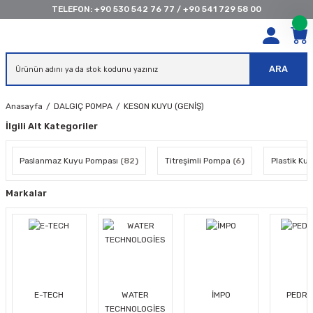
TELEFON:
+90 530 542 76 77
/
+90 541 729 58 00
ARA
Anasayfa
DALGIÇ POMPA
KESON KUYU (GENİŞ)
İlgili Alt Kategoriler
Paslanmaz Kuyu Pompası
(82)
Titreşimli Pompa
(6)
Plastik Ku
Markalar
E-TECH
WATER
İMPO
PEDRO
TECHNOLOGİES