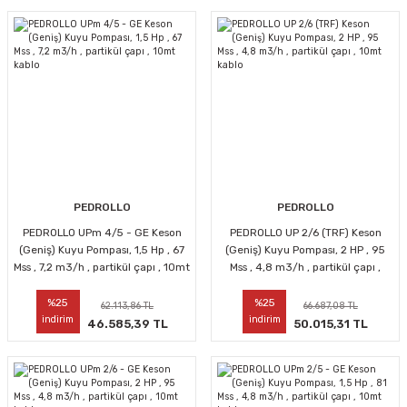
PEDROLLO
PEDROLLO
PEDROLLO UPm 4/5 - GE Keson
PEDROLLO UP 2/6 (TRF) Keson
(Geniş) Kuyu Pompası, 1,5 Hp , 67
(Geniş) Kuyu Pompası, 2 HP , 95
Mss , 7,2 m3/h , partikül çapı , 10mt
Mss , 4,8 m3/h , partikül çapı ,
kablo
10mt kablo
%25
%25
62.113,86 TL
66.687,08 TL
indirim
indirim
46.585,39 TL
50.015,31 TL