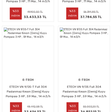
Pompası 3 HP , 71 Mss , 14 m3/h
Pompası 3 HP , 71 Mss , 14 m3/h
%33
%33
49.900,50 TL
56.394,85 TL
indirim
indirim
33.433,33 TL
37.784,55 TL
E-TECH
E-TECH
ETECH VN 9/05-T Full 304
ETECH VN 9/05 Full 304
Paslanmaz Keson (Geniş) Kuyu
Paslanmaz Keson (Geniş) Kuyu
Pompası 3 HP , 59 Mss , 14 m3/h
Pompası 3 HP , 59 Mss , 14 m3/h
%33
%33
48.442,58 TL
55.003,20 TL
indirim
indirim
32.456,53 TL
36.852,15 TL