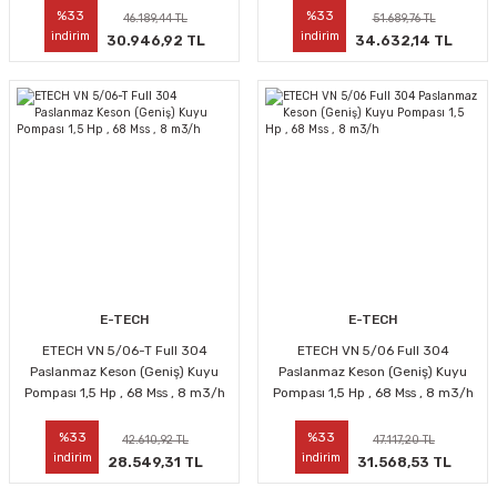
%33
%33
46.189,44 TL
51.689,76 TL
indirim
indirim
30.946,92 TL
34.632,14 TL
E-TECH
E-TECH
ETECH VN 5/06-T Full 304
ETECH VN 5/06 Full 304
Paslanmaz Keson (Geniş) Kuyu
Paslanmaz Keson (Geniş) Kuyu
Pompası 1,5 Hp , 68 Mss , 8 m3/h
Pompası 1,5 Hp , 68 Mss , 8 m3/h
%33
%33
42.610,92 TL
47.117,20 TL
indirim
indirim
28.549,31 TL
31.568,53 TL