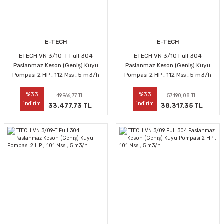
E-TECH
E-TECH
ETECH VN 3/10-T Full 304
ETECH VN 3/10 Full 304
Paslanmaz Keson (Geniş) Kuyu
Paslanmaz Keson (Geniş) Kuyu
Pompası 2 HP , 112 Mss , 5 m3/h
Pompası 2 HP , 112 Mss , 5 m3/h
%33
%33
49.966,77 TL
57.190,08 TL
indirim
indirim
33.477,73 TL
38.317,35 TL