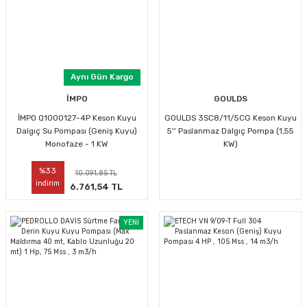
Aynı Gün Kargo
İMPO
GOULDS
İMPO Q1000127-4P Keson Kuyu
GOULDS 3SC8/11/5CG Keson Kuyu
Dalgıç Su Pompası (Geniş Kuyu)
5'' Paslanmaz Dalgıç Pompa (1,55
Monofaze - 1 KW
KW)
%33
10.091,85 TL
indirim
6.761,54 TL
YENİ