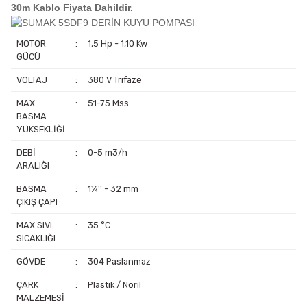
30m Kablo Fiyata Dahildir.
MOTOR
:
1,5 Hp - 1,10 Kw
GÜCÜ
VOLTAJ
:
380 V Trifaze
MAX
:
51-75 Mss
BASMA
YÜKSEKLİĞİ
DEBİ
:
0-5 m3/h
ARALIĞI
BASMA
:
1¼'' - 32 mm
ÇIKIŞ ÇAPI
MAX SIVI
:
35 °C
SICAKLIĞI
GÖVDE
:
304 Paslanmaz
ÇARK
:
Plastik / Noril
MALZEMESİ