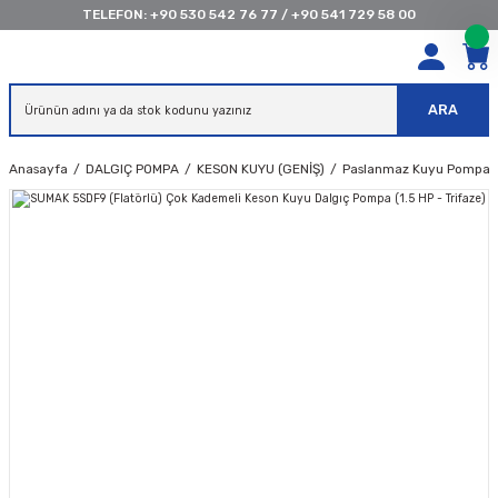
TELEFON:
+90 530 542 76 77
/
+90 541 729 58 00
ARA
Anasayfa
DALGIÇ POMPA
KESON KUYU (GENİŞ)
Paslanmaz Kuyu Pompas