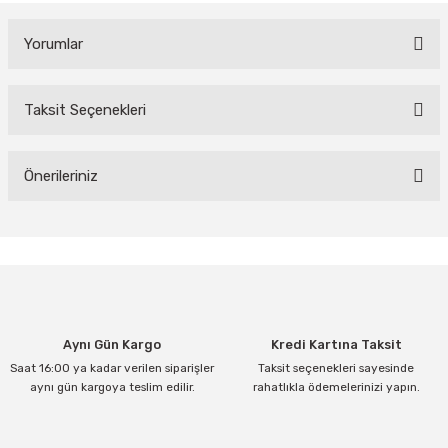
Yorumlar
Taksit Seçenekleri
Bu ürüne ilk yorumu siz yapın!
Yorum Yaz
Önerileriniz
Bu ürünün fiyat bilgisi, resim, ürün açıklamalarında ve diğer
konularda yetersiz gördüğünüz noktaları öneri formunu kullanarak
tarafımıza iletebilirsiniz.
Görüş ve önerileriniz için teşekkür ederiz.
Ürün resmi kalitesiz, bozuk veya görüntülenemiyor.
Aynı Gün Kargo
Kredi Kartına Taksit
Ürün açıklamasında eksik bilgiler bulunuyor.
Saat 16:00 ya kadar verilen siparişler
Taksit seçenekleri sayesinde
Ürün bilgilerinde hatalar bulunuyor.
aynı gün kargoya teslim edilir.
rahatlıkla ödemelerinizi yapın.
Ürün fiyatı diğer sitelerden daha pahalı.
Bu ürüne benzer farklı alternatifler olmalı.