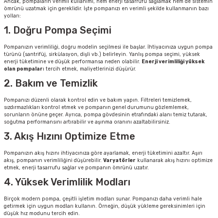
Ancak, pompaların verimli kullanımı, hem enerji tasarrufu sağlamak hem de sistemin
ömrünü uzatmak için gereklidir. İşte pompanızı en verimli şekilde kullanmanın bazı
yolları:
1. Doğru Pompa Seçimi
Pompanızın verimliliği, doğru modelin seçilmesi ile başlar. İhtiyacınıza uygun pompa
türünü (santrifüj, sirkülasyon, dişli vb.) belirleyin. Yanlış pompa seçimi, yüksek
enerji tüketimine ve düşük performansa neden olabilir.
Enerji verimliliği yüksek
olan pompalar
ı tercih etmek, maliyetlerinizi düşürür.
2. Bakım ve Temizlik
Pompanızı düzenli olarak kontrol edin ve bakım yapın. Filtreleri temizlemek,
sızdırmazlıkları kontrol etmek ve pompanın genel durumunu gözlemlemek,
sorunların önüne geçer. Ayrıca, pompa gövdesinin etrafındaki alanı temiz tutarak,
soğutma performansını artırabilir ve aşınma oranını azaltabilirsiniz.
3. Akış Hızını Optimize Etme
Pompanızın akış hızını ihtiyacınıza göre ayarlamak, enerji tüketimini azaltır. Aşırı
akış, pompanın verimliliğini düşürebilir.
Varyatörler
kullanarak akış hızını optimize
etmek, enerji tasarrufu sağlar ve pompanın ömrünü uzatır.
4. Yüksek Verimlilik Modları
Birçok modern pompa, çeşitli işletim modları sunar. Pompanızı daha verimli hale
getirmek için uygun modları kullanın. Örneğin, düşük yükleme gereksinimleri için
düşük hız modunu tercih edin.