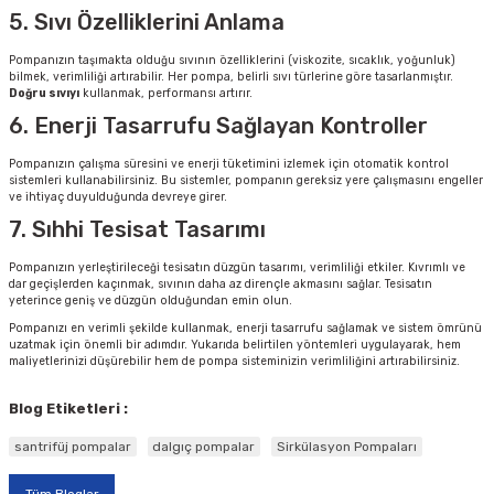
5. Sıvı Özelliklerini Anlama
Pompanızın taşımakta olduğu sıvının özelliklerini (viskozite, sıcaklık, yoğunluk)
bilmek, verimliliği artırabilir. Her pompa, belirli sıvı türlerine göre tasarlanmıştır.
Doğru sıvıyı
kullanmak, performansı artırır.
6. Enerji Tasarrufu Sağlayan Kontroller
Pompanızın çalışma süresini ve enerji tüketimini izlemek için otomatik kontrol
sistemleri kullanabilirsiniz. Bu sistemler, pompanın gereksiz yere çalışmasını engeller
ve ihtiyaç duyulduğunda devreye girer.
7. Sıhhi Tesisat Tasarımı
Pompanızın yerleştirileceği tesisatın düzgün tasarımı, verimliliği etkiler. Kıvrımlı ve
dar geçişlerden kaçınmak, sıvının daha az dirençle akmasını sağlar. Tesisatın
yeterince geniş ve düzgün olduğundan emin olun.
Pompanızı en verimli şekilde kullanmak, enerji tasarrufu sağlamak ve sistem ömrünü
uzatmak için önemli bir adımdır. Yukarıda belirtilen yöntemleri uygulayarak, hem
maliyetlerinizi düşürebilir hem de pompa sisteminizin verimliliğini artırabilirsiniz.
Blog Etiketleri :
santrifüj pompalar
dalgıç pompalar
Sirkülasyon Pompaları