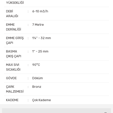
YÜKSEKLİĞİ
DEBİ
:
6-10 m3/h
ARALIĞI
EMME
:
7 Metre
DERİNLİĞİ
EMME GİRİŞ
:
1¼'' - 32 mm
ÇAPI
BASMA
:
1'' - 25 mm
ÇIKIŞ ÇAPI
MAX SIVI
:
90°C
SICAKLIĞI
GÖVDE
:
Döküm
ÇARK
:
Bronz
MALZEMESİ
KADEME
:
Çok Kademe