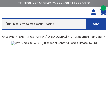
TELEFON:
+90 530 542 76 77
/
+90 541 729 58 00
ARA
Anasayfa
SANTRİFÜJ POMPA
ORTA ÖLÇEKLİ
Çift Kademeli Pompalar
C