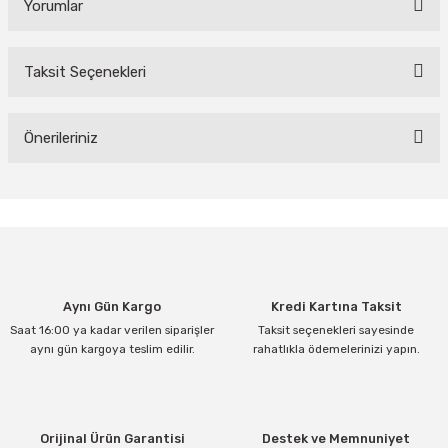
Yorumlar
Taksit Seçenekleri
Bu ürüne ilk yorumu siz yapın!
Yorum Yaz
Önerileriniz
Bu ürünün fiyat bilgisi, resim, ürün açıklamalarında ve diğer
konularda yetersiz gördüğünüz noktaları öneri formunu kullanarak
tarafımıza iletebilirsiniz.
Görüş ve önerileriniz için teşekkür ederiz.
Ürün resmi kalitesiz, bozuk veya görüntülenemiyor.
Aynı Gün Kargo
Kredi Kartına Taksit
Ürün açıklamasında eksik bilgiler bulunuyor.
Saat 16:00 ya kadar verilen siparişler
Taksit seçenekleri sayesinde
Ürün bilgilerinde hatalar bulunuyor.
aynı gün kargoya teslim edilir.
rahatlıkla ödemelerinizi yapın.
Ürün fiyatı diğer sitelerden daha pahalı.
Bu ürüne benzer farklı alternatifler olmalı.
Orijinal Ürün Garantisi
Destek ve Memnuniyet