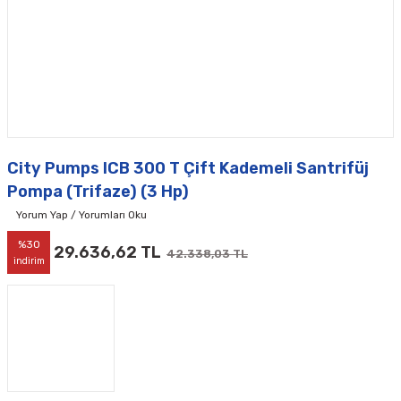
City Pumps ICB 300 T Çift Kademeli Santrifüj
Pompa (Trifaze) (3 Hp)
Yorum Yap / Yorumları Oku
%30
29.636,62 TL
42.338,03 TL
indirim