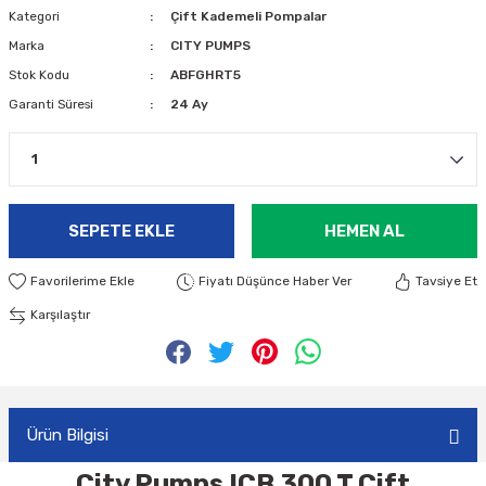
Kategori
Çift Kademeli Pompalar
Marka
CITY PUMPS
Stok Kodu
ABFGHRT5
Garanti Süresi
24 Ay
SEPETE EKLE
HEMEN AL
Fiyatı Düşünce Haber Ver
Tavsiye Et
Karşılaştır
Ürün Bilgisi
City Pumps ICB 300 T Çift