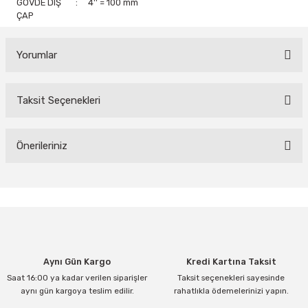
GÖVDE DIŞ
:
4'' = 100 mm
ÇAP
Yorumlar
Taksit Seçenekleri
Bu ürüne ilk yorumu siz yapın!
Yorum Yaz
Önerileriniz
Bu ürünün fiyat bilgisi, resim, ürün açıklamalarında ve diğer
konularda yetersiz gördüğünüz noktaları öneri formunu kullanarak
tarafımıza iletebilirsiniz.
Görüş ve önerileriniz için teşekkür ederiz.
Ürün resmi kalitesiz, bozuk veya görüntülenemiyor.
Aynı Gün Kargo
Kredi Kartına Taksit
Ürün açıklamasında eksik bilgiler bulunuyor.
Saat 16:00 ya kadar verilen siparişler
Taksit seçenekleri sayesinde
Ürün bilgilerinde hatalar bulunuyor.
aynı gün kargoya teslim edilir.
rahatlıkla ödemelerinizi yapın.
Ürün fiyatı diğer sitelerden daha pahalı.