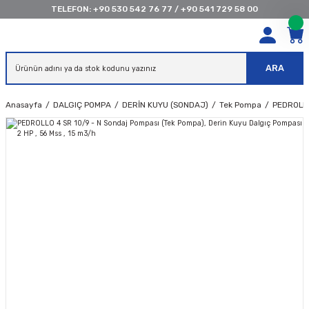
TELEFON:
+90 530 542 76 77
/
+90 541 729 58 00
ARA
Anasayfa
DALGIÇ POMPA
DERİN KUYU (SONDAJ)
Tek Pompa
PEDROLLO