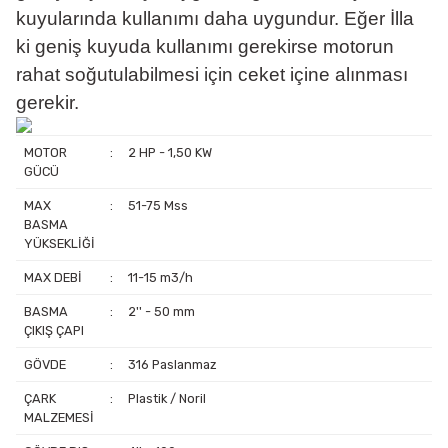
kuyularında kullanımı daha uygundur. Eğer İlla
ki geniş kuyuda kullanımı gerekirse motorun
rahat soğutulabilmesi için ceket içine alınması
gerekir.
MOTOR
:
2 HP - 1,50 KW
GÜCÜ
MAX
:
51-75 Mss
BASMA
YÜKSEKLİĞİ
MAX DEBİ
:
11-15 m3/h
BASMA
:
2'' - 50 mm
ÇIKIŞ ÇAPI
GÖVDE
:
316 Paslanmaz
ÇARK
:
Plastik / Noril
MALZEMESİ