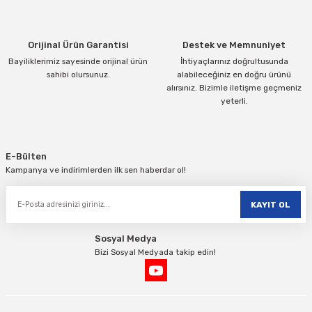
Bu ürüne benzer farklı alternatifler olmalı.
Orijinal Ürün Garantisi
Destek ve Memnuniyet
Bayiliklerimiz sayesinde orijinal ürün
İhtiyaçlarınız doğrultusunda
sahibi olursunuz.
alabileceğiniz en doğru ürünü
alırsınız. Bizimle iletişme geçmeniz
yeterli.
Gönder
E-Bülten
Kampanya ve indirimlerden ilk sen haberdar ol!
KAYIT OL
Sosyal Medya
Bizi Sosyal Medyada takip edin!