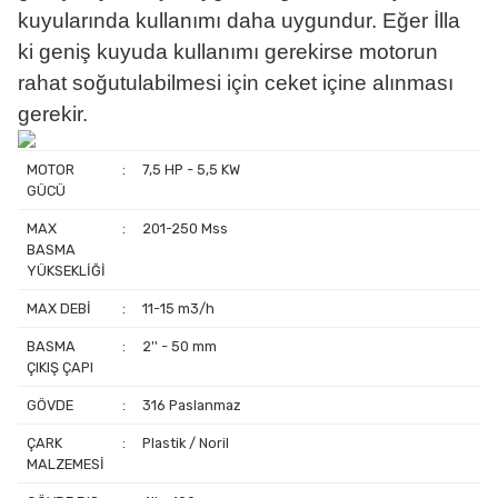
kuyularında kullanımı daha uygundur. Eğer İlla
ki geniş kuyuda kullanımı gerekirse motorun
rahat soğutulabilmesi için ceket içine alınması
gerekir.
MOTOR
:
7,5 HP - 5,5 KW
GÜCÜ
MAX
:
201-250 Mss
BASMA
YÜKSEKLİĞİ
MAX DEBİ
:
11-15 m3/h
BASMA
:
2'' - 50 mm
ÇIKIŞ ÇAPI
GÖVDE
:
316 Paslanmaz
ÇARK
:
Plastik / Noril
MALZEMESİ