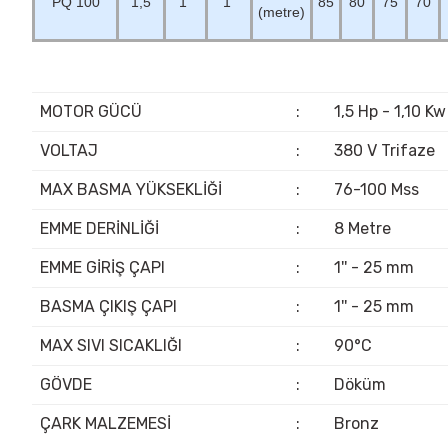
PQ 100
1,5
1"
1"
85
80
75
70
(metre)
MOTOR GÜCÜ
:
1,5 Hp - 1,10 Kw
VOLTAJ
:
380 V Trifaze
MAX BASMA YÜKSEKLİĞİ
:
76-100 Mss
EMME DERİNLİĞİ
:
8 Metre
EMME GİRİŞ ÇAPI
:
1'' - 25 mm
BASMA ÇIKIŞ ÇAPI
:
1'' - 25 mm
MAX SIVI SICAKLIĞI
:
90°C
GÖVDE
:
Döküm
ÇARK MALZEMESİ
:
Bronz