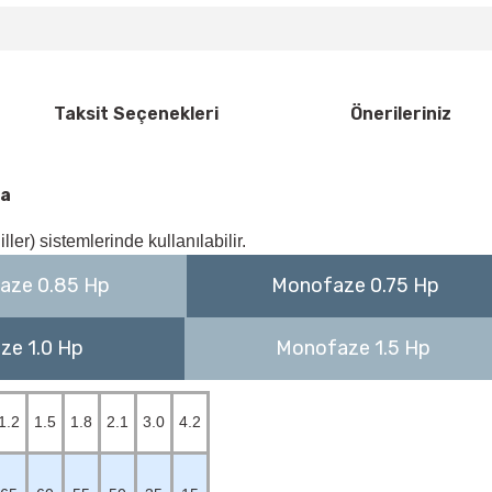
Taksit Seçenekleri
Önerileriniz
pa
ler) sistemlerinde kullanılabilir.
aze 0.85 Hp
Monofaze 0.75 Hp
aze 1.0 Hp
Monofaze 1.5 Hp
1.2
1.5
1.8
2.1
3.0
4.2