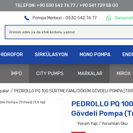
TELEFON:
+90 530 542 76 77
/
+90 541 729 58 00
Pompa Merkezi - 0530 542 76 77
Danışma 
HİDROFOR
SİRKÜLASYON
MONO POMPA
END
İMPO
CİTY PUMPS
MARKALAR
MİROX
palar
PEDROLLO PQ 100 SÜRTME FANLI DÖKÜM GÖVDELI POMPA (TRIFA
PEDROLLO PQ 100
Gövdeli Pompa (Tr
Yorum Yap / Yorumları Oku