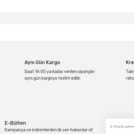
Bu ürünün fiyat bilgisi, resim, ürün açıklamalarında ve diğer konular
Görüş ve önerileriniz için teşekkür ederiz.
Ürün resmi kalitesiz, bozuk veya görüntülenemiyor.
Ürün açıklamasında eksik bilgiler bulunuyor.
Ürün bilgilerinde hatalar bulunuyor.
Aynı Gün Kargo
Kre
Ürün fiyatı diğer sitelerden daha pahalı.
Bu ürüne benzer farklı alternatifler olmalı.
Saat 16:00 ya kadar verilen siparişler
Taks
aynı gün kargoya teslim edilir.
raha
E-Bülten
Kampanya ve indirimlerden ilk sen haberdar ol!