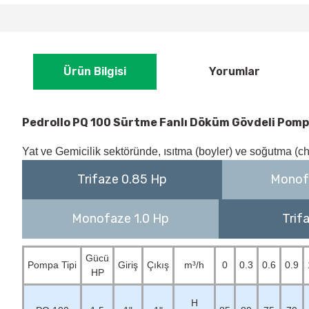
Ürün Bilgisi
Yorumlar
Pedrollo PQ 100 Sürtme Fanlı Döküm Gövdeli Pom
Yat ve Gemicilik sektöründe, ı
sıtma (boyler) ve soğutma (chil
Trifaze 0.85 Hp
Monof
Monofaze 1.0 Hp
Trif
Gücü
Pompa Tipi
Giriş
Çıkış
m³/h
0
0.3
0.6
0.9
HP
H