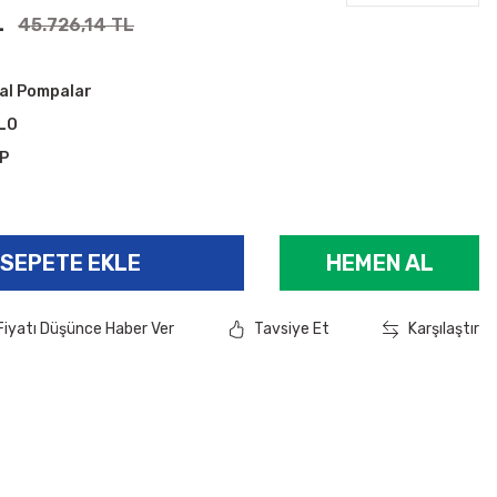
L
45.726,14 TL
kal Pompalar
LO
-P
SEPETE EKLE
HEMEN AL
Fiyatı Düşünce Haber Ver
Tavsiye Et
Karşılaştır