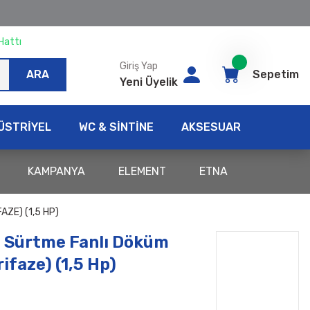
Hattı
Giriş Yap
ARA
Sepetim
Yeni Üyelik
ÜSTRİYEL
WC & SİNTİNE
AKSESUAR
KAMPANYA
ELEMENT
ETNA
ZE) (1,5 HP)
 Sürtme Fanlı Döküm
ifaze) (1,5 Hp)