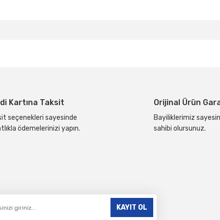
da yetersiz gördüğünüz noktaları öneri formunu kullanarak tarafımıza ilete
Bu ürüne ilk yorumu siz yapın!
Yorum Yaz
di Kartına Taksit
Orijinal Ürün Gar
it seçenekleri sayesinde
Bayiliklerimiz sayesin
tlıkla ödemelerinizi yapın.
sahibi olursunuz.
Gönder
KAYIT OL