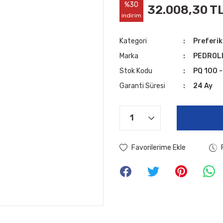
%30
32.008,30 T
indirim
Kategori
Preferi
Marka
PEDROL
Stok Kodu
PQ 100 
Garanti Süresi
24 Ay