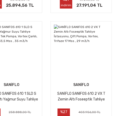
25.894,56 TL
27.191,04 TL
m
indirim
SANİFLO
SANİFLO
 SANIFOS 610 1 SLD S
SANİFLO SANIFOS 610 2 VX T
tı Yağmur Suyu Tahliye
Zemin Altı Foseeptik Tahliye
nu, Tek Pompa, Vortex
İstasyonu, Çift Pompa, Vortex,
 Monofaze 13,5 Mss , 35
Trifaze 17 Mss , 29 m3/h
%27
258.888,00 TL
403.956,00 TL