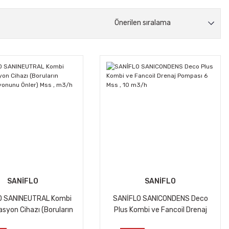
SANİFLO
SANİFLO
O SANINEUTRAL Kombi
SANİFLO SANICONDENS Deco
asyon Cihazı (Boruların
Plus Kombi ve Fancoil Drenaj
asyonunu Önler) Mss ,
Pompası 6 Mss , 10 m3/h