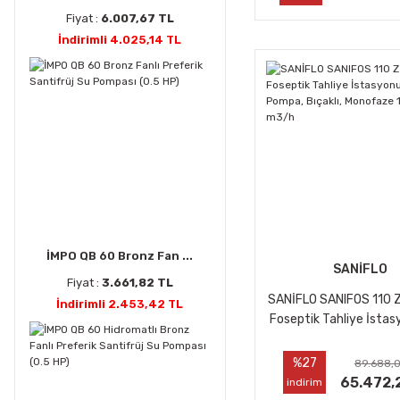
Fiyat :
6.007,67 TL
İndirimli 4.025,14 TL
İMPO QB 60 Bronz Fan ...
SANİFLO
Fiyat :
3.661,82 TL
SANİFLO SANIFOS 110 Z
İndirimli 2.453,42 TL
Foseptik Tahliye İstas
Pompa, Bıçaklı, Monofa
, 15 m3/h
%27
89.688,
65.472,
indirim