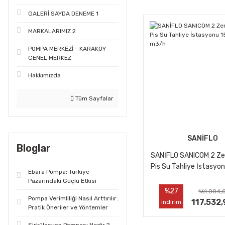
GALERİ SAYDA DENEME 1
MARKALARIMIZ 2
POMPA MERKEZİ - KARAKÖY
GENEL MERKEZ
Hakkımızda
Tüm Sayfalar
SANİFLO
Bloglar
SANİFLO SANICOM 2 Ze
Pis Su Tahliye İstasyon
Ebara Pompa: Türkiye
18 m3/h
Pazarındaki Güçlü Etkisi
%27
161.004,
Pompa Verimliliği Nasıl Arttırılır:
117.532,
indirim
Pratik Öneriler ve Yöntemler
Sirkülasyon Pompası Nedir ?