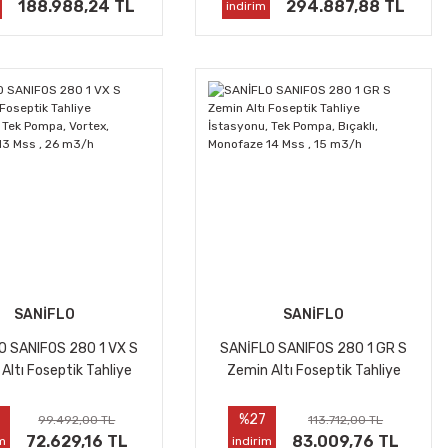
m3/h
188.988,24 TL
294.887,88 TL
indirim
SANİFLO
SANİFLO
O SANIFOS 280 1 VX S
SANİFLO SANIFOS 280 1 GR S
Altı Foseptik Tahliye
Zemin Altı Foseptik Tahliye
nu, Tek Pompa, Vortex,
İstasyonu, Tek Pompa, Bıçaklı,
ze 13 Mss , 26 m3/h
Monofaze 14 Mss , 15 m3/h
%27
99.492,00 TL
113.712,00 TL
72.629,16 TL
83.009,76 TL
im
indirim