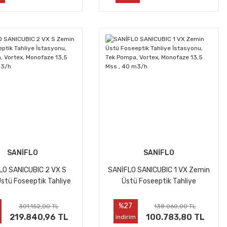
SANİFLO
SANİFLO
LO SANICUBIC 2 VX S
SANİFLO SANICUBIC 1 VX Zemin
stü Foseeptik Tahliye
Üstü Foseeptik Tahliye
u, Çift Pompa, Vortex,
İstasyonu, Tek Pompa, Vortex,
e 13,5 Mss , 40 m3/h
Monofaze 13,5 Mss , 40 m3/h
%27
301.152,00 TL
138.060,00 TL
219.840,96 TL
100.783,80 TL
indirim