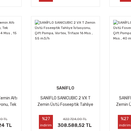
SANİFLO
emin Altı
SANİFLO SANICUBIC 2 VX T
SANİF
yonu, Tek
Zemin Üstü Foseeptik Tahliye
Zemin Ü
ze 14 Mss
İstasyonu, Çift Pompa, Vortex,
İstasyon
Trifaze 16 Mss , 55 m3/h
Monofaz
%27
%27
00 TL
422.724,00 TL
24 TL
308.588,52 TL
indirim
indirim