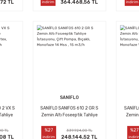
m3/h
,72 TL
364.468,56 TL
indirim
indirim
SANİFLO
 2 VX S
SANİFLO SANIFOS 610 2 GR S
SANİFL
Tahliye
Zemin Altı Foseeptik Tahliye
Zemin 
, Vortex,
İstasyonu, Çift Pompa, Bıçaklı,
İstasyo
23 m3/h
Monofaze 14 Mss , 15 m3/h
Monofa
%27
%27
00 TL
339.924,00 TL
,08 TL
248.144,52 TL
indirim
indir