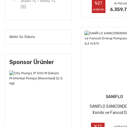
2000 TL - 5000 TL
%27
8.712,0
(5)
6.359,
indirim
5000 TL - 10000 TL
(1)
Metre Su Sütunu
Sponsor Ürünler
SANİFLO
SANİFLO SANICONDE
Kombi ve Fancoil D
Pompası 4,5 Mss , 6
%27
6.156,0