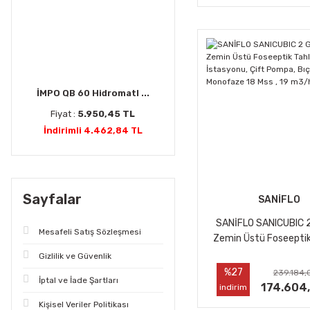
İMPO QB 60 Hidromatl ...
Fiyat :
5.950,45 TL
İndirimli 4.462,84 TL
Sayfalar
SANİFLO
SANİFLO SANICUBIC 
Mesafeli Satış Sözleşmesi
Zemin Üstü Foseeptik
İstasyonu, Çift Pompa,
Gizlilik ve Güvenlik
Monofaze 18 Mss , 
%27
239.184,
İptal ve İade Şartları
174.604
indirim
Kişisel Veriler Politikası