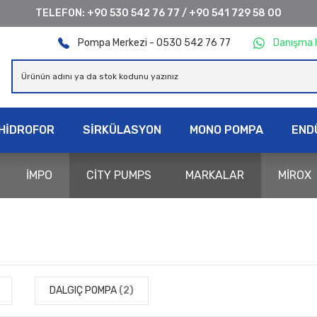
TELEFON:
+90 530 542 76 77
/
+90 541 729 58 00
Pompa Merkezi - 0530 542 76 77
Danışma 
HİDROFOR
SİRKÜLASYON
MONO POMPA
END
İMPO
CİTY PUMPS
MARKALAR
MİROX
DALGIÇ POMPA
(2)