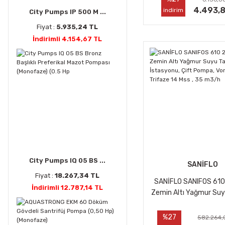
4.493,
indirim
City Pumps IP 500 M ...
Fiyat :
5.935,24 TL
İndirimli 4.154,67 TL
City Pumps IQ 05 BS ...
SANİFLO
Fiyat :
18.267,34 TL
SANİFLO SANIFOS 610
İndirimli 12.787,14 TL
Zemin Altı Yağmur Suy
İstasyonu, Çift Pompa
Çarklı, Trifaze 14 Mss 
%27
582.264,