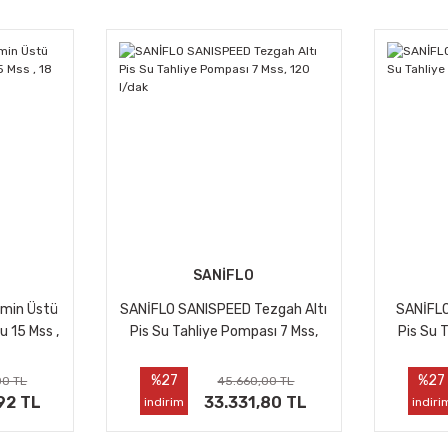
SANİFLO
min Üstü
SANİFLO SANISPEED Tezgah Altı
SANİFLO
u 15 Mss ,
Pis Su Tahliye Pompası 7 Mss,
Pis Su 
120 l/dak
%27
%27
00 TL
45.660,00 TL
92 TL
33.331,80 TL
indirim
indiri