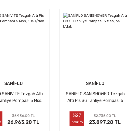
SANİFLO
SANİFLO
 SANIVITE Tezgah Altı
SANİFLO SANISHOWER Tezgah
Tahliye Pompası 5 Mss,
Altı Pis Su Tahliye Pompası 5
105 l/dak
Mss, 65 l/dak
%27
36.936,00 TL
32.736,00 TL
26.963,28 TL
23.897,28 TL
m
indirim