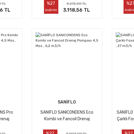
%27
%2
0 TL
4.272,00 TL
76 TL
3.118,56 TL
indirim
indir
SANİFLO
NS Pro
SANİFLO SANICONDENS Eco
SANİFLO
renaj
Kombi ve Fancoil Drenaj
Çarklı F
,2 m3/h
Pompası 4,5 Mss , 6,2 m3/h
%27
%27
0 TL
5.904,00 TL