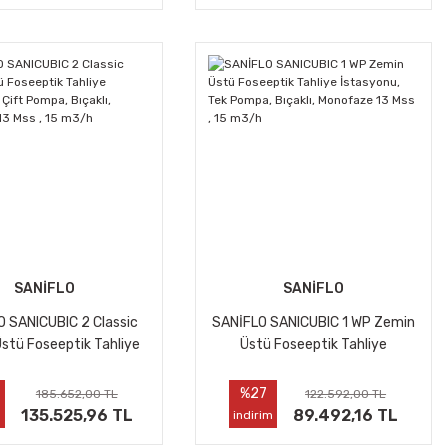
SANİFLO
SANİFLO
 SANICUBIC 2 Classic
SANİFLO SANICUBIC 1 WP Zemin
stü Foseeptik Tahliye
Üstü Foseeptik Tahliye
u, Çift Pompa, Bıçaklı,
İstasyonu, Tek Pompa, Bıçaklı,
ze 13 Mss , 15 m3/h
Monofaze 13 Mss , 15 m3/h
%27
185.652,00 TL
122.592,00 TL
135.525,96 TL
89.492,16 TL
m
indirim