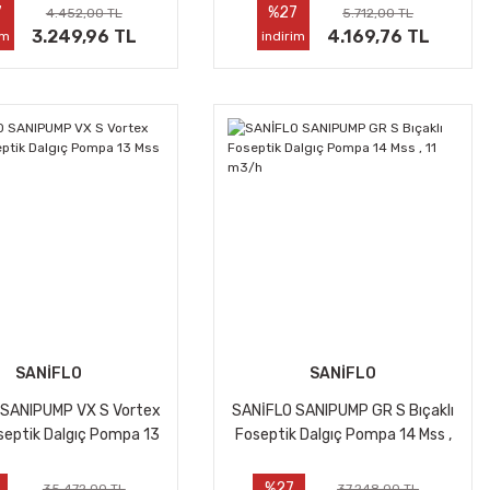
m3/h
7
%27
4.452,00 TL
5.712,00 TL
3.249,96 TL
4.169,76 TL
im
indirim
SANİFLO
SANİFLO
 SANIPUMP VX S Vortex
SANİFLO SANIPUMP GR S Bıçaklı
oseptik Dalgıç Pompa 13
Foseptik Dalgıç Pompa 14 Mss ,
Mss , 27 m3/h
11 m3/h
%27
35.472,00 TL
37.248,00 TL