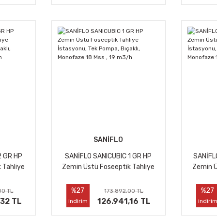
SANİFLO
2 GR HP
SANİFLO SANICUBIC 1 GR HP
SANİFLO
 Tahliye
Zemin Üstü Foseeptik Tahliye
Zemin Ü
 Bıçaklı,
İstasyonu, Tek Pompa, Bıçaklı,
İstasyon
19 m3/h
Monofaze 18 Mss , 19 m3/h
Monofa
%27
%27
00 TL
173.892,00 TL
,32 TL
126.941,16 TL
indirim
indiri