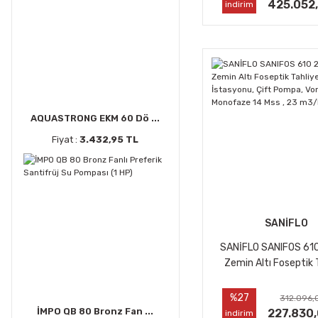
425.052
indirim
AQUASTRONG EKM 60 Dö ...
Fiyat :
3.432,95 TL
SANİFLO
SANİFLO SANIFOS 610
Zemin Altı Foseptik 
İstasyonu, Çift Pompa
Monofaze 14 Mss , 
%27
312.096,
İMPO QB 80 Bronz Fan ...
227.830
indirim