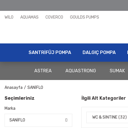
WİLO
AQUAMAS
COVERCO
GOULDS PUMPS
SANTRİFÜJ POMPA
DALGIÇ POMPA
ASTREA
AQUASTRONG
SUMAK
Anasayfa
SANİFLO
Seçimleriniz
İlgili Alt Kategoriler
Marka
WC & SİNTİNE
(32)
SANİFLO