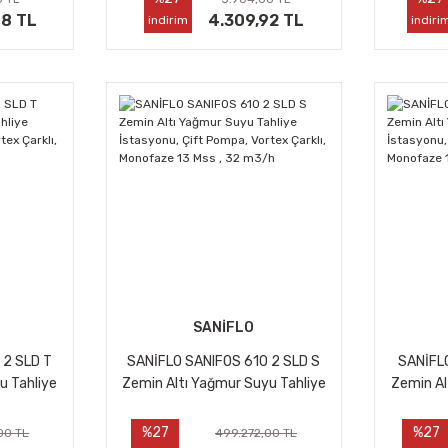
88 TL
4.309,92 TL
indirim
indiri
SANİFLO
 2 SLD T
SANİFLO SANIFOS 610 2 SLD S
SANİFLO
u Tahliye
Zemin Altı Yağmur Suyu Tahliye
Zemin Al
, Vortex
İstasyonu, Çift Pompa, Vortex
İstasyo
, 35 m3/h
Çarklı, Monofaze 13 Mss , 32
Çarklı,
%27
%27
00 TL
499.272,00 TL