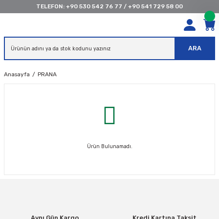
TELEFON:
+90 530 542 76 77
/
+90 541 729 58 00
ARA
Anasayfa
PRANA
Ürün Bulunamadı.
Aynı Gün Kargo
Kredi Kartına Taksit