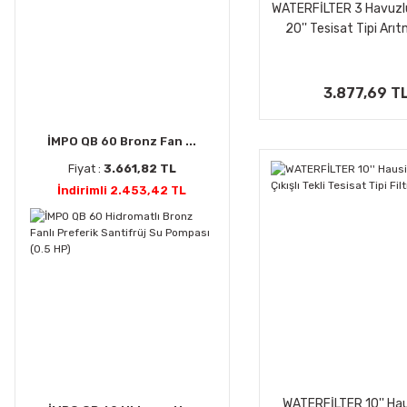
WATERFİLTER 3 Havuzlu 1
20'' Tesisat Tipi Arı
3.877,69 T
İMPO QB 60 Bronz Fan ...
Fiyat :
3.661,82 TL
İndirimli 2.453,42 TL
WATERFİLTER 10'' Hau