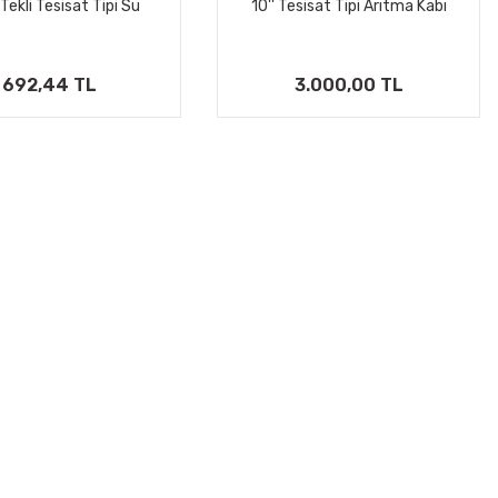
i Tekli Tesisat Tipi Su
10'' Tesisat Tipi Arıtma Kabı
rıtma Filtre Kabı
692,44 TL
3.000,00 TL