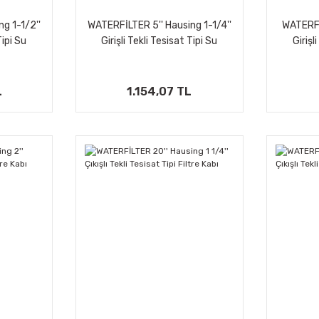
g 1-1/2''
WATERFİLTER 5'' Hausing 1-1/4''
WATERFİ
Tipi Su
Girişli Tekli Tesisat Tipi Su
Girişl
bı
Arıtma Filtre Kabı
A
L
1.154,07 TL