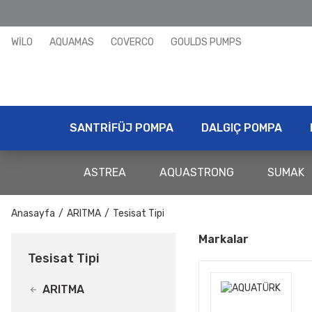
WİLO
AQUAMAS
COVERCO
GOULDS PUMPS
SANTRİFÜJ POMPA
DALGIÇ POMPA
ASTREA
AQUASTRONG
SUMAK
Anasayfa
ARITMA
Tesisat Tipi
Markalar
Tesisat Tipi
ARITMA