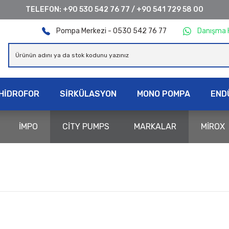
TELEFON:
+90 530 542 76 77
/
+90 541 729 58 00
Pompa Merkezi - 0530 542 76 77
Danışma 
HİDROFOR
SİRKÜLASYON
MONO POMPA
END
İMPO
CİTY PUMPS
MARKALAR
MİROX