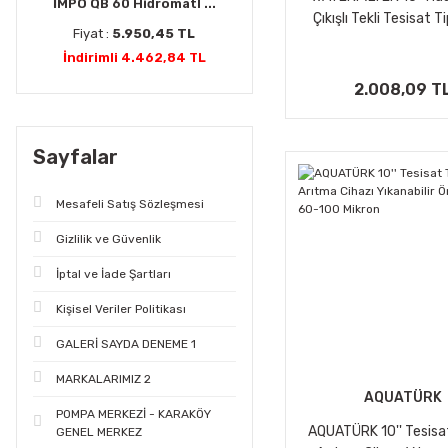
İMPO QB 60 Hidromatl ...
Çıkışlı Tekli Tesisat Ti
Fiyat :
5.950,45 TL
Kabı
İndirimli 4.462,84 TL
2.008,09 T
Sayfalar
Mesafeli Satış Sözleşmesi
Gizlilik ve Güvenlik
İptal ve İade Şartları
Kişisel Veriler Politikası
GALERİ SAYDA DENEME 1
MARKALARIMIZ 2
AQUATÜRK
POMPA MERKEZİ - KARAKÖY
AQUATÜRK 10'' Tesisat
GENEL MERKEZ