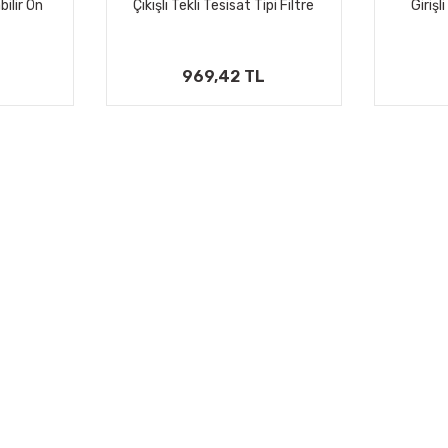
ilir Ön
Çıkışlı Tekli Tesisat Tipi Filtre
Girişl
kron
Kabı
A
969,42 TL