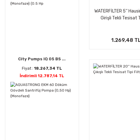
WATERFİLTER 5'' Hausin
Girişli Tekli Tesisat 
Arıtma Filtre Ka
1.269,48 T
City Pumps IQ 05 BS ...
Fiyat :
18.267,34 TL
İndirimli 12.787,14 TL