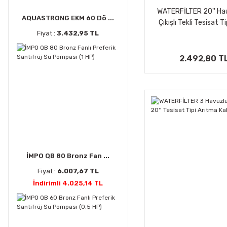
WATERFİLTER 20'' Hau
AQUASTRONG EKM 60 Dö ...
Çıkışlı Tekli Tesisat Ti
Kabı
Fiyat :
3.432,95 TL
2.492,80 T
İMPO QB 80 Bronz Fan ...
Fiyat :
6.007,67 TL
İndirimli 4.025,14 TL