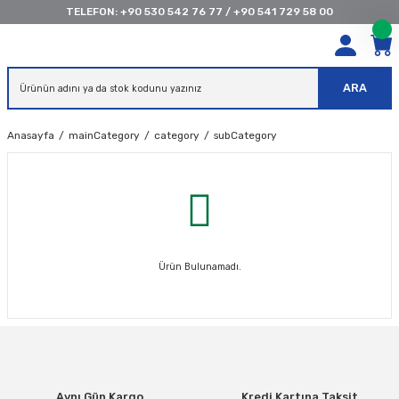
TELEFON:
+90 530 542 76 77
/
+90 541 729 58 00
ARA
Anasayfa
mainCategory
category
subCategory
Ürün Bulunamadı.
Aynı Gün Kargo
Kredi Kartına Taksit