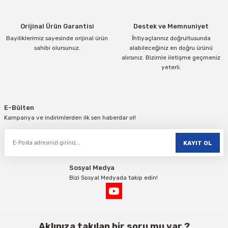
Bu ürüne benzer farklı alternatifler olmalı.
Orijinal Ürün Garantisi
Destek ve Memnuniyet
Bayiliklerimiz sayesinde orijinal ürün
İhtiyaçlarınız doğrultusunda
sahibi olursunuz.
alabileceğiniz en doğru ürünü
alırsınız. Bizimle iletişme geçmeniz
yeterli.
Gönder
E-Bülten
Kampanya ve indirimlerden ilk sen haberdar ol!
KAYIT OL
Sosyal Medya
Bizi Sosyal Medyada takip edin!
Aklınıza takılan bir soru mu var ?