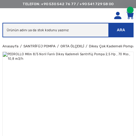
TELEFON:
+90 530 542 76 77
/
+90 541 729 58 00
ARA
Anasayfa
SANTRİFÜJ POMPA
ORTA ÖLÇEKLİ
Dikey Çok Kademeli Pompal