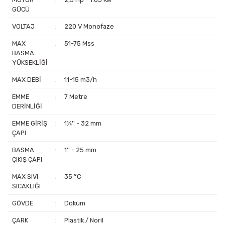
GÜCÜ
VOLTAJ
:
220 V Monofaze
MAX
:
51-75 Mss
BASMA
YÜKSEKLİĞİ
MAX DEBİ
:
11-15 m3/h
EMME
:
7 Metre
DERİNLİĞİ
EMME GİRİŞ
:
1¼'' - 32 mm
ÇAPI
BASMA
:
1'' - 25 mm
ÇIKIŞ ÇAPI
MAX SIVI
:
35 °C
SICAKLIĞI
GÖVDE
:
Döküm
ÇARK
:
Plastik / Noril