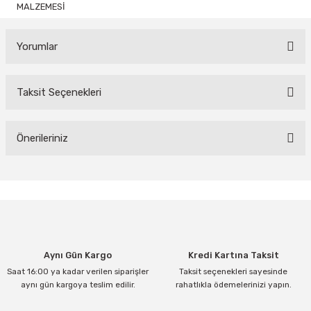
MALZEMESİ
Yorumlar
Taksit Seçenekleri
Bu ürüne ilk yorumu siz yapın!
Yorum Yaz
Önerileriniz
Bu ürünün fiyat bilgisi, resim, ürün açıklamalarında ve diğer
konularda yetersiz gördüğünüz noktaları öneri formunu kullanarak
tarafımıza iletebilirsiniz.
Görüş ve önerileriniz için teşekkür ederiz.
Ürün resmi kalitesiz, bozuk veya görüntülenemiyor.
Aynı Gün Kargo
Kredi Kartına Taksit
Ürün açıklamasında eksik bilgiler bulunuyor.
Saat 16:00 ya kadar verilen siparişler
Taksit seçenekleri sayesinde
Ürün bilgilerinde hatalar bulunuyor.
aynı gün kargoya teslim edilir.
rahatlıkla ödemelerinizi yapın.
Ürün fiyatı diğer sitelerden daha pahalı.