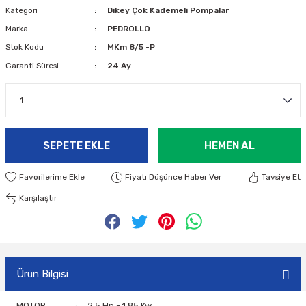
Kategori
Dikey Çok Kademeli Pompalar
Marka
PEDROLLO
Stok Kodu
MKm 8/5 -P
Garanti Süresi
24 Ay
SEPETE EKLE
HEMEN AL
Fiyatı Düşünce Haber Ver
Tavsiye Et
Karşılaştır
Ürün Bilgisi
MOTOR
:
2,5 Hp - 1.85 Kw