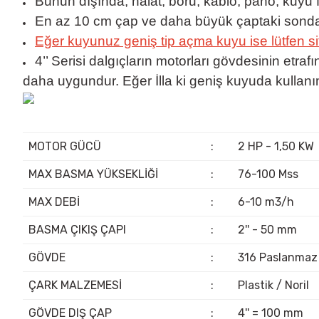
Bunun dışında, halat, boru, kablo, pano, kuyu f
En az 10 cm çap ve daha büyük çaptaki sondaj ku
Eğer kuyunuz geniş tip açma kuyu ise lütfen si
4’’ Serisi dalgıçların motorları gövdesinin etr
daha uygundur. Eğer İlla ki geniş kuyuda kullanı
MOTOR GÜCÜ
:
2 HP - 1,50 KW
MAX BASMA YÜKSEKLİĞİ
:
76-100 Mss
MAX DEBİ
:
6-10 m3/h
BASMA ÇIKIŞ ÇAPI
:
2'' - 50 mm
GÖVDE
:
316 Paslanmaz
ÇARK MALZEMESİ
:
Plastik / Noril
GÖVDE DIŞ ÇAP
:
4'' = 100 mm