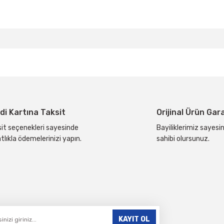
da yetersiz gördüğünüz noktaları öneri formunu kullanarak tarafımıza ilete
Bu ürüne ilk yorumu siz yapın!
Yorum Yaz
di Kartına Taksit
Orijinal Ürün Gar
it seçenekleri sayesinde
Bayiliklerimiz sayesin
tlıkla ödemelerinizi yapın.
sahibi olursunuz.
Gönder
KAYIT OL