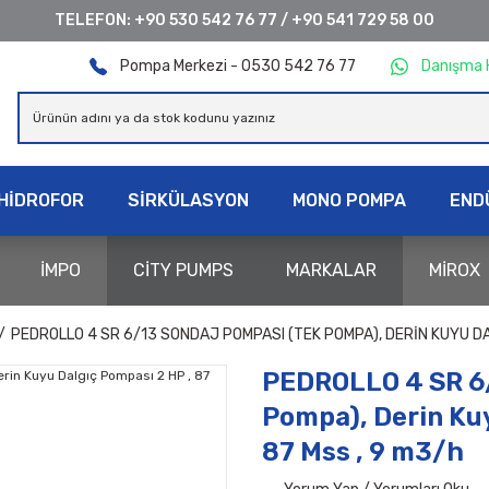
TELEFON:
+90 530 542 76 77
/
+90 541 729 58 00
Pompa Merkezi - 0530 542 76 77
Danışma 
HİDROFOR
SİRKÜLASYON
MONO POMPA
END
İMPO
CİTY PUMPS
MARKALAR
MİROX
PEDROLLO 4 SR 6/13 SONDAJ POMPASI (TEK POMPA), DERIN KUYU DAL
PEDROLLO 4 SR 6/
Pompa), Derin Kuy
87 Mss , 9 m3/h