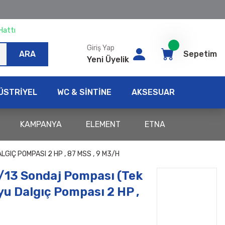
Hattı
Giriş Yap
ARA
Sepetim
Yeni Üyelik
ÜSTRİYEL
WC & SİNTİNE
AKSESUAR
KAMPANYA
ELEMENT
ETNA
GIÇ POMPASI 2 HP , 87 MSS , 9 M3/H
13 Sondaj Pompası (Tek
u Dalgıç Pompası 2 HP ,