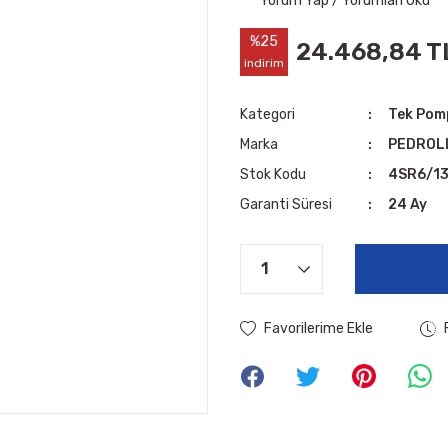
Yorum Yap / Yorumları Oku
%25
24.468,84 T
indirim
Kategori
Tek Pom
Marka
PEDROL
Stok Kodu
4SR6/1
Garanti Süresi
24 Ay