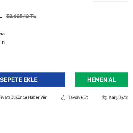
L
32.625,12 TL
pa
LO
3
SEPETE EKLE
HEMEN AL
Fiyatı Düşünce Haber Ver
Tavsiye Et
Karşılaştır