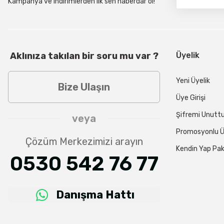
Kampanya ve indirimlerden ilk sen haberdar ol!
Aklınıza takılan bir soru mu var ?
Üyelik
Yeni Üyelik
Bize Ulaşın
Üye Girişi
Şifremi Unut
veya
Promosyonlu Ü
Çözüm Merkezimizi arayın
Kendin Yap Pak
0530 542 76 77
Danışma Hattı