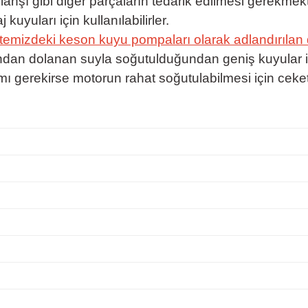
lanşı gibi diğer parçaların tedarik edilmesi gerekmekt
yuları için kullanılabilirler.
temizdeki keson kuyu pompaları olarak adlandırılan d
afından dolanan suyla soğutulduğundan geniş kuyular i
mı gerekirse motorun rahat soğutulabilmesi için ceket