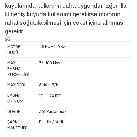
kuyularında kullanımı daha uygundur. Eğer İlla
ki geniş kuyuda kullanımı gerekirse motorun
rahat soğutulabilmesi için ceket içine alınması
gerekir.
MOTOR
:
1,5 Hp - 1,10 Kw
GÜCÜ
MAX
:
76-100 Mss
BASMA
YÜKSEKLİĞİ
MAX DEBİ
:
6-10 m3/h
BASMA
:
1¼'' - 32 mm
ÇIKIŞ ÇAPI
GÖVDE
:
316 Paslanmaz
ÇARK
:
Plastik / Noril
MALZEMESİ