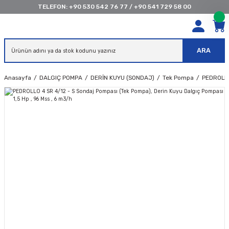
TELEFON:
+90 530 542 76 77
/
+90 541 729 58 00
ARA
Anasayfa
DALGIÇ POMPA
DERİN KUYU (SONDAJ)
Tek Pompa
PEDROLLO