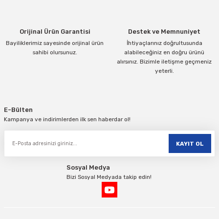
Bu ürüne benzer farklı alternatifler olmalı.
Orijinal Ürün Garantisi
Destek ve Memnuniyet
Bayiliklerimiz sayesinde orijinal ürün
İhtiyaçlarınız doğrultusunda
sahibi olursunuz.
alabileceğiniz en doğru ürünü
alırsınız. Bizimle iletişme geçmeniz
yeterli.
Gönder
E-Bülten
Kampanya ve indirimlerden ilk sen haberdar ol!
KAYIT OL
Sosyal Medya
Bizi Sosyal Medyada takip edin!