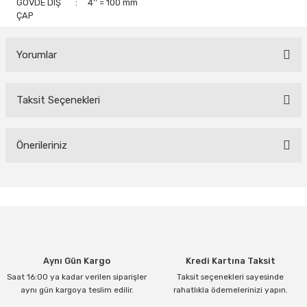
GÖVDE DIŞ
:
4'' = 100 mm
ÇAP
Yorumlar
Taksit Seçenekleri
Bu ürüne ilk yorumu siz yapın!
Yorum Yaz
Önerileriniz
Bu ürünün fiyat bilgisi, resim, ürün açıklamalarında ve diğer
konularda yetersiz gördüğünüz noktaları öneri formunu kullanarak
tarafımıza iletebilirsiniz.
Görüş ve önerileriniz için teşekkür ederiz.
Ürün resmi kalitesiz, bozuk veya görüntülenemiyor.
Aynı Gün Kargo
Kredi Kartına Taksit
Ürün açıklamasında eksik bilgiler bulunuyor.
Saat 16:00 ya kadar verilen siparişler
Taksit seçenekleri sayesinde
Ürün bilgilerinde hatalar bulunuyor.
aynı gün kargoya teslim edilir.
rahatlıkla ödemelerinizi yapın.
Ürün fiyatı diğer sitelerden daha pahalı.