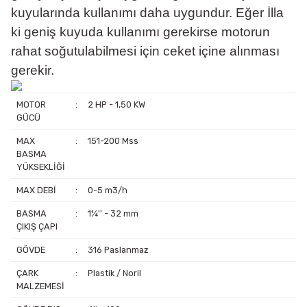
kuyularında kullanımı daha uygundur. Eğer İlla
ki geniş kuyuda kullanımı gerekirse motorun
rahat soğutulabilmesi için ceket içine alınması
gerekir.
MOTOR
:
2 HP - 1,50 KW
GÜCÜ
MAX
:
151-200 Mss
BASMA
YÜKSEKLİĞİ
MAX DEBİ
:
0-5 m3/h
BASMA
:
1¼'' - 32 mm
ÇIKIŞ ÇAPI
GÖVDE
:
316 Paslanmaz
ÇARK
:
Plastik / Noril
MALZEMESİ