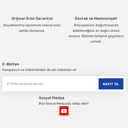
Bu ürüne benzer farklı alternatifler olmalı.
Orijinal Ürün Garantisi
Destek ve Memnuniyet
Bayiliklerimiz sayesinde orijinal ürün
İhtiyaçlarınız doğrultusunda
sahibi olursunuz.
alabileceğiniz en doğru ürünü
alırsınız. Bizimle iletişme geçmeniz
yeterli.
Gönder
E-Bülten
Kampanya ve indirimlerden ilk sen haberdar ol!
KAYIT OL
Sosyal Medya
Bizi Sosyal Medyada takip edin!