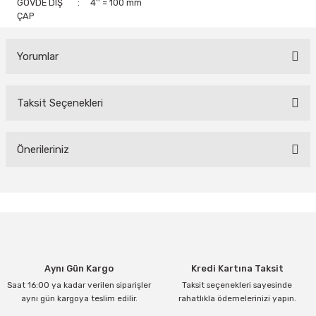
GÖVDE DIŞ
:
4'' = 100 mm
ÇAP
Yorumlar
Taksit Seçenekleri
Bu ürüne ilk yorumu siz yapın!
Yorum Yaz
Önerileriniz
Bu ürünün fiyat bilgisi, resim, ürün açıklamalarında ve diğer
konularda yetersiz gördüğünüz noktaları öneri formunu kullanarak
tarafımıza iletebilirsiniz.
Görüş ve önerileriniz için teşekkür ederiz.
Ürün resmi kalitesiz, bozuk veya görüntülenemiyor.
Aynı Gün Kargo
Kredi Kartına Taksit
Ürün açıklamasında eksik bilgiler bulunuyor.
Saat 16:00 ya kadar verilen siparişler
Taksit seçenekleri sayesinde
Ürün bilgilerinde hatalar bulunuyor.
aynı gün kargoya teslim edilir.
rahatlıkla ödemelerinizi yapın.
Ürün fiyatı diğer sitelerden daha pahalı.