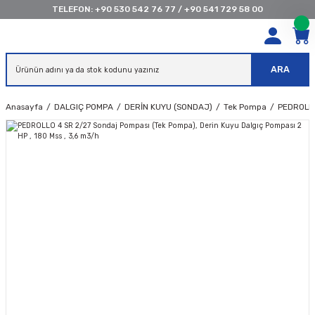
TELEFON:
+90 530 542 76 77
/
+90 541 729 58 00
ARA
Anasayfa
DALGIÇ POMPA
DERİN KUYU (SONDAJ)
Tek Pompa
PEDROLLO