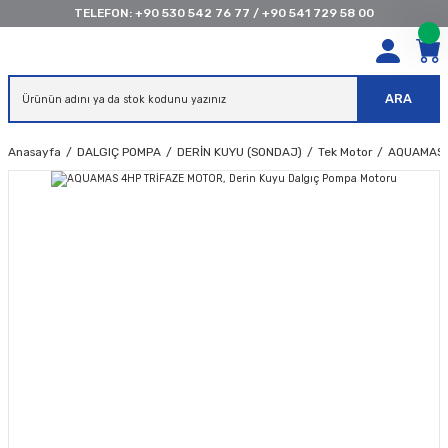
TELEFON:
+90 530 542 76 77
/
+90 541 729 58 00
ARA
Anasayfa
DALGIÇ POMPA
DERİN KUYU (SONDAJ)
Tek Motor
AQUAMAS 