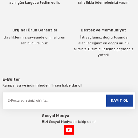
aynı gün kargoya teslim edilir.
rahatlıkla ödemelerinizi yapın.
Ürün fiyatı diğer sitelerden daha pahalı.
Bu ürüne benzer farklı alternatifler olmalı.
Orijinal Ürün Garantisi
Destek ve Memnuniyet
Bayiliklerimiz sayesinde orijinal ürün
İhtiyaçlarınız doğrultusunda
sahibi olursunuz.
alabileceğiniz en doğru ürünü
alırsınız. Bizimle iletişme geçmeniz
yeterli.
Gönder
E-Bülten
Kampanya ve indirimlerden ilk sen haberdar ol!
KAYIT OL
Sosyal Medya
Bizi Sosyal Medyada takip edin!