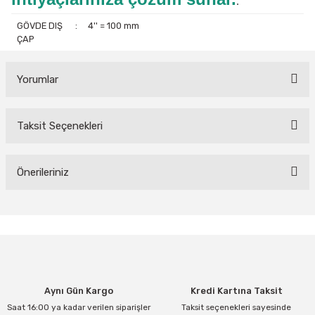
.
GÖVDE DIŞ
:
4'' = 100 mm
ÇAP
Yorumlar
Taksit Seçenekleri
Bu ürüne ilk yorumu siz yapın!
Yorum Yaz
Önerileriniz
Bu ürünün fiyat bilgisi, resim, ürün açıklamalarında ve diğer
konularda yetersiz gördüğünüz noktaları öneri formunu kullanarak
tarafımıza iletebilirsiniz.
Görüş ve önerileriniz için teşekkür ederiz.
Ürün resmi kalitesiz, bozuk veya görüntülenemiyor.
Aynı Gün Kargo
Kredi Kartına Taksit
Ürün açıklamasında eksik bilgiler bulunuyor.
Saat 16:00 ya kadar verilen siparişler
Taksit seçenekleri sayesinde
Ürün bilgilerinde hatalar bulunuyor.