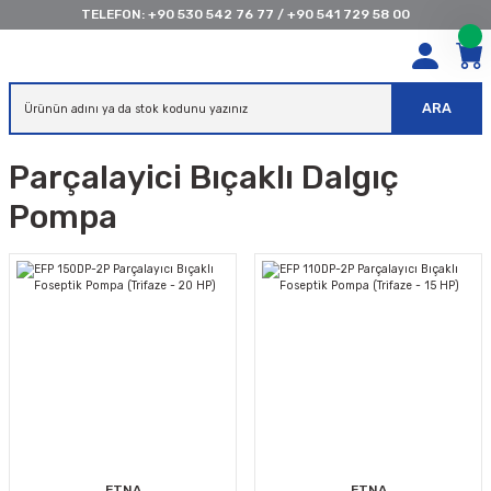
TELEFON:
+90 530 542 76 77
/
+90 541 729 58 00
ARA
Parçalayici Bıçaklı Dalgıç
Pompa
ETNA
ETNA