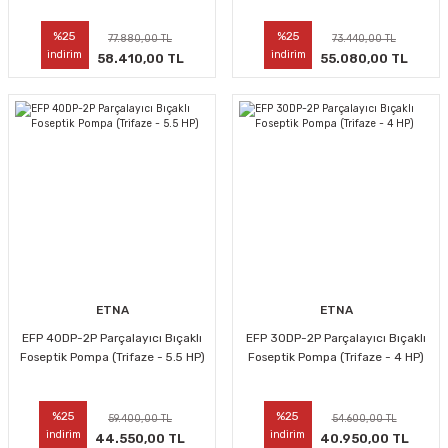
%25
%25
77.880,00 TL
73.440,00 TL
indirim
indirim
58.410,00 TL
55.080,00 TL
ETNA
ETNA
EFP 40DP-2P Parçalayıcı Bıçaklı
EFP 30DP-2P Parçalayıcı Bıçaklı
Foseptik Pompa (Trifaze - 5.5 HP)
Foseptik Pompa (Trifaze - 4 HP)
%25
%25
59.400,00 TL
54.600,00 TL
indirim
indirim
44.550,00 TL
40.950,00 TL