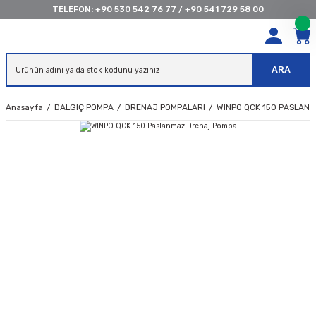
TELEFON:
+90 530 542 76 77
/
+90 541 729 58 00
ARA
Anasayfa
DALGIÇ POMPA
DRENAJ POMPALARI
WINPO QCK 150 PASLAN