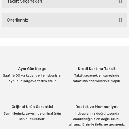
Taksit Seçenekleri
Bu ürüne ilk yorumu siz yapın!
Yorum Yaz
Önerileriniz
Bu ürünün fiyat bilgisi, resim, ürün açıklamalarında ve diğer
konularda yetersiz gördüğünüz noktaları öneri formunu kullanarak
tarafımıza iletebilirsiniz.
Görüş ve önerileriniz için teşekkür ederiz.
Ürün resmi kalitesiz, bozuk veya görüntülenemiyor.
Aynı Gün Kargo
Kredi Kartına Taksit
Ürün açıklamasında eksik bilgiler bulunuyor.
Saat 16:00 ya kadar verilen siparişler
Taksit seçenekleri sayesinde
Ürün bilgilerinde hatalar bulunuyor.
aynı gün kargoya teslim edilir.
rahatlıkla ödemelerinizi yapın.
Ürün fiyatı diğer sitelerden daha pahalı.
Bu ürüne benzer farklı alternatifler olmalı.
Orijinal Ürün Garantisi
Destek ve Memnuniyet
Bayiliklerimiz sayesinde orijinal ürün
İhtiyaçlarınız doğrultusunda
sahibi olursunuz.
alabileceğiniz en doğru ürünü
alırsınız. Bizimle iletişme geçmeniz