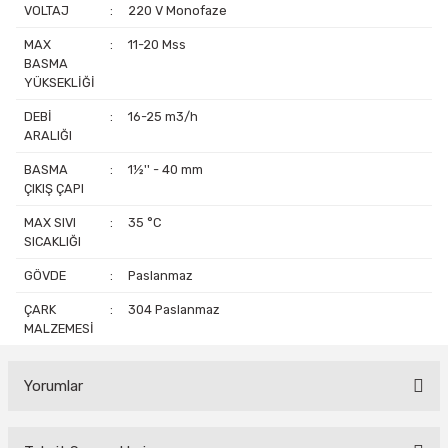
VOLTAJ
:
220 V Monofaze
MAX
:
11-20 Mss
BASMA
YÜKSEKLİĞİ
DEBİ
:
16-25 m3/h
ARALIĞI
BASMA
:
1½'' - 40 mm
ÇIKIŞ ÇAPI
MAX SIVI
:
35 °C
SICAKLIĞI
GÖVDE
:
Paslanmaz
ÇARK
:
304 Paslanmaz
MALZEMESİ
Yorumlar