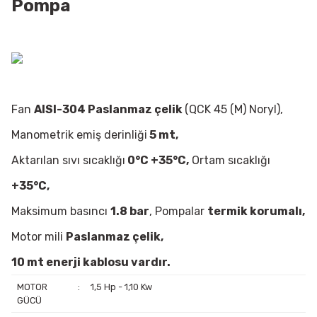
Pompa
Fan
AISI-304 Paslanmaz çelik
(QCK 45 (M) Noryl),
Manometrik emiş derinliği
5 mt,
Aktarılan sıvı sıcaklığı
0°C +35°C,
Ortam sıcaklığı
+35°C,
Maksimum basıncı
1.8 bar
, Pompalar
termik korumalı,
Motor mili
Paslanmaz çelik,
10 mt enerji kablosu vardır.
MOTOR
:
1,5 Hp - 1,10 Kw
GÜCÜ