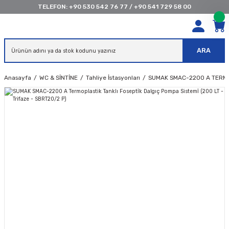
TELEFON:
+90 530 542 76 77
/
+90 541 729 58 00
ARA
Anasayfa
WC & SİNTİNE
Tahliye İstasyonları
SUMAK SMAC-2200 A TERMOPL