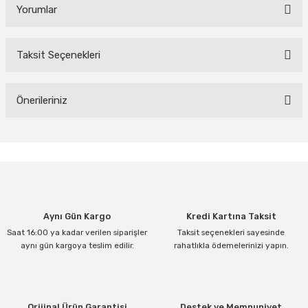
Yorumlar
Taksit Seçenekleri
Bu ürüne ilk yorumu siz yapın!
Yorum Yaz
Önerileriniz
Bu ürünün fiyat bilgisi, resim, ürün açıklamalarında ve diğer
konularda yetersiz gördüğünüz noktaları öneri formunu kullanarak
tarafımıza iletebilirsiniz.
Görüş ve önerileriniz için teşekkür ederiz.
Ürün resmi kalitesiz, bozuk veya görüntülenemiyor.
Aynı Gün Kargo
Kredi Kartına Taksit
Ürün açıklamasında eksik bilgiler bulunuyor.
Saat 16:00 ya kadar verilen siparişler
Taksit seçenekleri sayesinde
Ürün bilgilerinde hatalar bulunuyor.
aynı gün kargoya teslim edilir.
rahatlıkla ödemelerinizi yapın.
Ürün fiyatı diğer sitelerden daha pahalı.
Bu ürüne benzer farklı alternatifler olmalı.
Orijinal Ürün Garantisi
Destek ve Memnuniyet