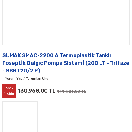
SUMAK SMAC-2200 A Termoplastik Tanklı
Foseptİk Dalgıç Pompa Sistemİ (200 LT - Trifaze
- SBRT20/2 P)
Yorum Yap / Yorumları Oku
%25
130.968,00 TL
174.624,00 TL
indirim