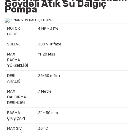
Gövdeli Atık Su Dalgıç
Pompa
MOTOR
:
4 HP - 3 KW
GÜCÜ
VOLTAJ
:
380 V Trifaze
MAX
:
11-20 Mss
BASMA
YÜKSEKLİĞİ
DEBİ
:
26-50 m3/h
ARALIĞI
MAX
:
7 Metre
DALDIRMA
DERİNLİĞİ
BASMA
:
2'' - 50 mm
ÇIKIŞ ÇAPI
MAX SIVI
:
30 °C