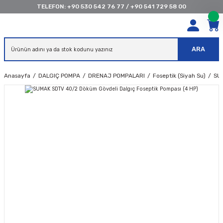
TELEFON:
+90 530 542 76 77
/
+90 541 729 58 00
ARA
Anasayfa
DALGIÇ POMPA
DRENAJ POMPALARI
Foseptik (Siyah Su)
SU