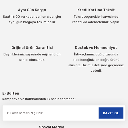
Ürün resmi kalitesiz, bozuk veya görüntülenemiyor.
Aynı Gün Kargo
Kredi Kartına Taksit
Ürün açıklamasında eksik bilgiler bulunuyor.
Saat 16:00 ya kadar verilen siparişler
Taksit seçenekleri sayesinde
Ürün bilgilerinde hatalar bulunuyor.
aynı gün kargoya teslim edilir.
rahatlıkla ödemelerinizi yapın.
Ürün fiyatı diğer sitelerden daha pahalı.
Bu ürüne benzer farklı alternatifler olmalı.
Orijinal Ürün Garantisi
Destek ve Memnuniyet
Bayiliklerimiz sayesinde orijinal ürün
İhtiyaçlarınız doğrultusunda
sahibi olursunuz.
alabileceğiniz en doğru ürünü
alırsınız. Bizimle iletişme geçmeniz
yeterli.
Gönder
E-Bülten
Kampanya ve indirimlerden ilk sen haberdar ol!
KAYIT OL
Sosyal Medya