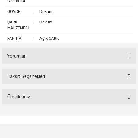
SICAKLIĞI
GÖVDE
:
Döküm
ÇARK
:
Döküm
MALZEMESİ
FAN TİPİ
:
AÇIK ÇARK
Yorumlar
Taksit Seçenekleri
Bu ürüne ilk yorumu siz yapın!
Yorum Yaz
Önerileriniz
Bu ürünün fiyat bilgisi, resim, ürün açıklamalarında ve diğer
konularda yetersiz gördüğünüz noktaları öneri formunu kullanarak
tarafımıza iletebilirsiniz.
Görüş ve önerileriniz için teşekkür ederiz.