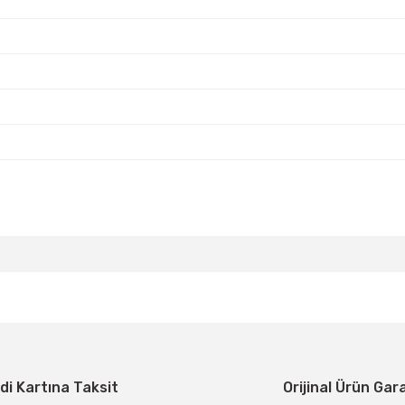
z
da yetersiz gördüğünüz noktaları öneri formunu kullanarak tarafımıza ilete
Bu ürüne ilk yorumu siz yapın!
Yorum Yaz
di Kartına Taksit
Orijinal Ürün Gar