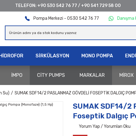
TELEFON:
+90 530 542 76 77
/
+90 541 729 58 00
Pompa Merkezi - 0530 542 76 77
Danışma 
HİDROFOR
SİRKÜLASYON
MONO POMPA
END
İMPO
CİTY PUMPS
MARKALAR
MİROX
h Su)
SUMAK SDF14/2 PASLANMAZ GÖVDELI FOSEPTIK DALGIÇ POMPA
SUMAK SDF14/2 P
Foseptik Dalgıç P
Yorum Yap / Yorumları Oku