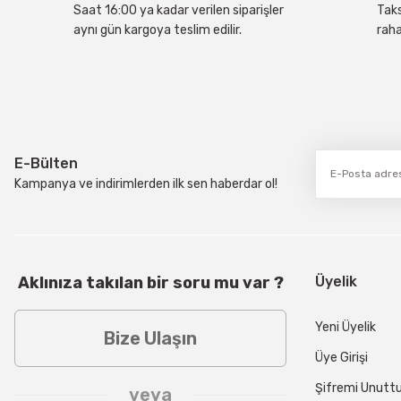
Bu ürüne benzer farklı alternatifler olmalı.
Saat 16:00 ya kadar verilen siparişler
Taks
aynı gün kargoya teslim edilir.
raha
E-Bülten
Kampanya ve indirimlerden ilk sen haberdar ol!
Aklınıza takılan bir soru mu var ?
Üyelik
Yeni Üyelik
Bize Ulaşın
Üye Girişi
Şifremi Unut
veya