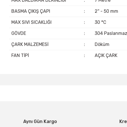
MAX DALDIRMA DERİNLİĞİ
:
7 Metre
BASMA ÇIKIŞ ÇAPI
:
2'' - 50 mm
MAX SIVI SICAKLIĞI
:
30 °C
GÖVDE
:
304 Paslanma
ÇARK MALZEMESİ
:
Döküm
FAN TİPİ
:
AÇIK ÇARK
Bu ürünün fiyat bilgisi, resim, ürün açıklamalarında ve diğer konular
Görüş ve önerileriniz için teşekkür ederiz.
Ürün resmi kalitesiz, bozuk veya görüntülenemiyor.
Ürün açıklamasında eksik bilgiler bulunuyor.
Ürün bilgilerinde hatalar bulunuyor.
Aynı Gün Kargo
Kre
Ürün fiyatı diğer sitelerden daha pahalı.