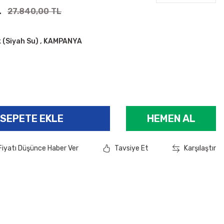
L
27.840,00 TL
 (Siyah Su)
,
KAMPANYA
2
SEPETE EKLE
HEMEN AL
Fiyatı Düşünce Haber Ver
Tavsiye Et
Karşılaştır