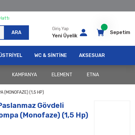
Hattı
Giriş Yap
ARA
Sepetim
Yeni Üyelik
ÜSTRİYEL
WC & SİNTİNE
AKSESUAR
KAMPANYA
ELEMENT
ETNA
 (MONOFAZE) (1,5 HP)
aslanmaz Gövdeli
ompa (Monofaze) (1,5 Hp)