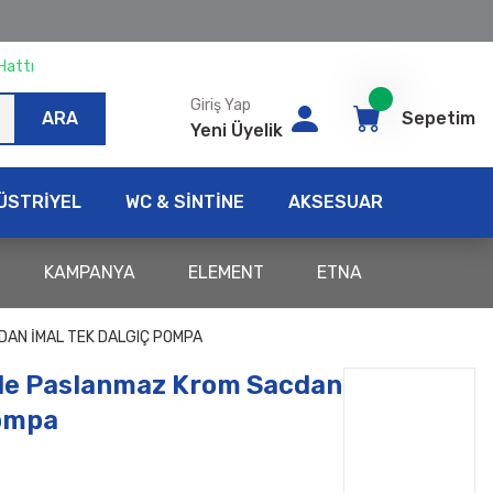
Hattı
Giriş Yap
ARA
Sepetim
Yeni Üyelik
ÜSTRİYEL
WC & SİNTİNE
AKSESUAR
KAMPANYA
ELEMENT
ETNA
DAN İMAL TEK DALGIÇ POMPA
le Paslanmaz Krom Sacdan
Pompa