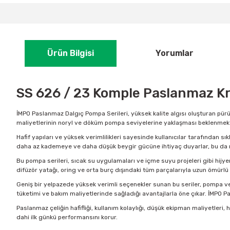
Ürün Bilgisi
Yorumlar
SS 626 / 23 Komple Paslanmaz K
İMPO Paslanmaz Dalgıç Pompa Serileri, yüksek kalite algısı oluşturan pürü
maliyetlerinin noryl ve döküm pompa seviyelerine yaklaşması beklenmekt
Hafif yapıları ve yüksek verimlilikleri sayesinde kullanıcılar tarafından s
daha az kademeye ve daha düşük beygir gücüne ihtiyaç duyarlar, bu da 
Bu pompa serileri, sıcak su uygulamaları ve içme suyu projeleri gibi hijye
difüzör yatağı, oring ve orta burç dışındaki tüm parçalarıyla uzun ömürlü 
Geniş bir yelpazede yüksek verimli seçenekler sunan bu seriler, pompa ver
tüketimi ve bakım maliyetlerinde sağladığı avantajlarla öne çıkar. İMPO 
Paslanmaz çeliğin hafifliği, kullanım kolaylığı, düşük ekipman maliyetleri,
dahi ilk günkü performansını korur.