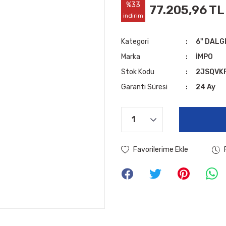
%33
77.205,96 TL
indirim
Kategori
6" DALG
Marka
İMPO
Stok Kodu
2JSQVK
Garanti Süresi
24 Ay