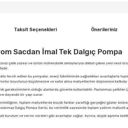
Taksit Seçenekleri
Önerileriniz
rom Sacdan İmal Tek Dalgıç Pompa
zsüz çelik yüzeyi ve üstün mühendislik detaylarıyla dikkat çeken yeni nesil ürün
edir.
ıklıkla tercih edilen bu pompalar, enerji tüketiminde sağladıkları avantajlarla to
motor boyutunun küçülmesine ve satın alma maliyetlerinin düşmesine katkıda 
nik gereksinimlerin olduğu alanlarda güvenle kullanılabilir. Paslanmaz çelikten 
ve dayanıklı bir yapı sunar.
imliliğinin, toplam maliyetlerde büyük farklar yarattığı gerçeğini gözler önüne
Paslanmaz Dalgıç Pompa Serisi, bu verimlilik sayesinde toplam yatırım maliyeti 
 hızlı kurulum ve servis süreleri gibi avantajlar sağlar. Ayrıca, düşük aşınma ö