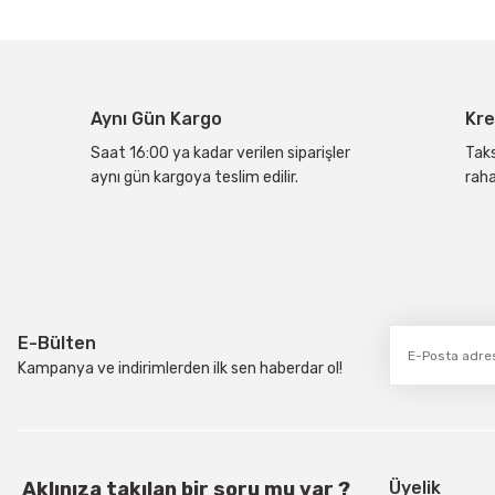
Ürün resmi kalitesiz, bozuk veya görüntülenemiyor.
Ürün açıklamasında eksik bilgiler bulunuyor.
Ürün bilgilerinde hatalar bulunuyor.
Aynı Gün Kargo
Kre
Ürün fiyatı diğer sitelerden daha pahalı.
Bu ürüne benzer farklı alternatifler olmalı.
Saat 16:00 ya kadar verilen siparişler
Taks
aynı gün kargoya teslim edilir.
raha
E-Bülten
Kampanya ve indirimlerden ilk sen haberdar ol!
Aklınıza takılan bir soru mu var ?
Üyelik