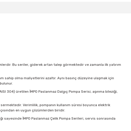
lerdir. Bu seriler, giderek artan talep görmektedir ve zamanla ilk yatırım
plam sahip olma maliyetlerini azaltır. Aynı basınç düzeyine ulaşmak için
bulunur.
(AISI 304) üretilen İMPO Paslanmaz Dalgıç Pompa Serisi, aşınma bileziği,
 sermektedir. Verimlilik, pompanın kullanım süresi boyunca elektrik
açısından en uygun çözümlerden biridir.
zelliği sayesinde İMPO Paslanmaz Çelik Pompa Serileri, servis sonrasında