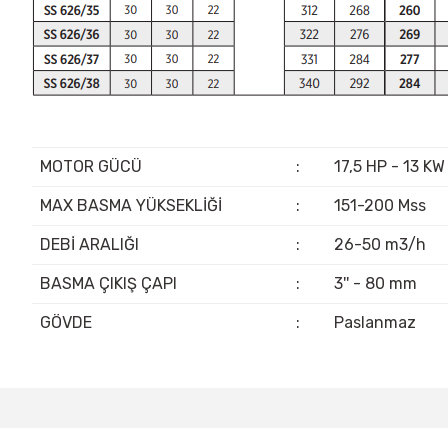
MOTOR GÜCÜ
:
17,5 HP - 13 KW
MAX BASMA YÜKSEKLİĞİ
:
151-200 Mss
DEBİ ARALIĞI
:
26-50 m3/h
BASMA ÇIKIŞ ÇAPI
:
3'' - 80 mm
GÖVDE
:
Paslanmaz
Bu ürünün fiyat bilgisi, resim, ürün açıklamalarında ve diğer konular
Görüş ve önerileriniz için teşekkür ederiz.