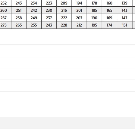
da yetersiz gördüğünüz noktaları öneri formunu kullanarak tarafımıza ilete
Bu ürüne ilk yorumu siz yapın!