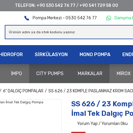
TELEFON:
+90 530 542 76 77
/
+90 541 729 58 00
Pompa Merkezi - 0530 542 76 77
Danışma 
HİDROFOR
SİRKÜLASYON
MONO POMPA
END
İMPO
CİTY PUMPS
MARKALAR
MİROX
6" DALGIÇ POMPALAR
SS 626 / 23 KOMPLE PASLANMAZ KROM SAC
SS 626 / 23 Komp
İmal Tek Dalgıç 
Yorum Yap / Yorumları Oku