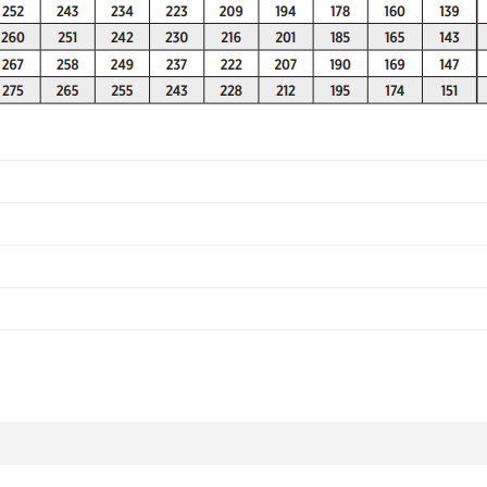
da yetersiz gördüğünüz noktaları öneri formunu kullanarak tarafımıza ilete
Bu ürüne ilk yorumu siz yapın!