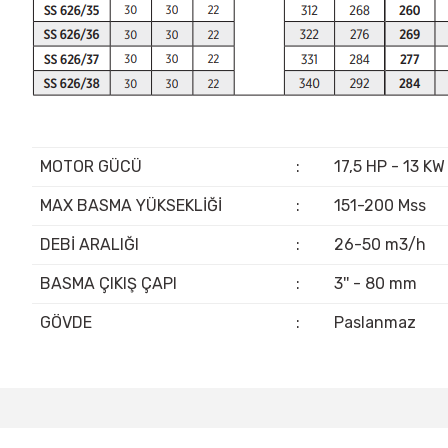
MOTOR GÜCÜ
:
17,5 HP - 13 KW
MAX BASMA YÜKSEKLİĞİ
:
151-200 Mss
DEBİ ARALIĞI
:
26-50 m3/h
BASMA ÇIKIŞ ÇAPI
:
3'' - 80 mm
GÖVDE
:
Paslanmaz
Bu ürünün fiyat bilgisi, resim, ürün açıklamalarında ve diğer konular
Görüş ve önerileriniz için teşekkür ederiz.