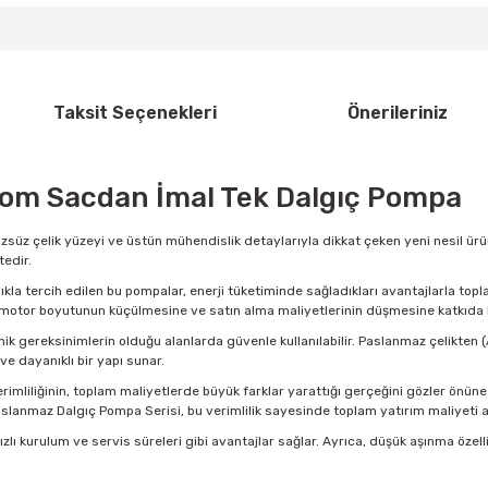
Taksit Seçenekleri
Önerileriniz
rom Sacdan İmal Tek Dalgıç Pompa
zsüz çelik yüzeyi ve üstün mühendislik detaylarıyla dikkat çeken yeni nesil ürün
edir.
ıklıkla tercih edilen bu pompalar, enerji tüketiminde sağladıkları avantajlarla to
motor boyutunun küçülmesine ve satın alma maliyetlerinin düşmesine katkıda 
nik gereksinimlerin olduğu alanlarda güvenle kullanılabilir. Paslanmaz çelikten 
ve dayanıklı bir yapı sunar.
imliliğinin, toplam maliyetlerde büyük farklar yarattığı gerçeğini gözler önüne
Paslanmaz Dalgıç Pompa Serisi, bu verimlilik sayesinde toplam yatırım maliyeti 
 hızlı kurulum ve servis süreleri gibi avantajlar sağlar. Ayrıca, düşük aşınma ö