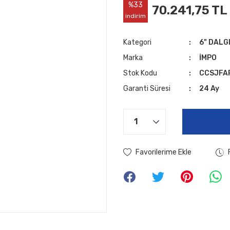
%33
70.241,75 TL
indirim
Kategori
6" DALG
Marka
İMPO
Stok Kodu
CCSJFA
Garanti Süresi
24 Ay