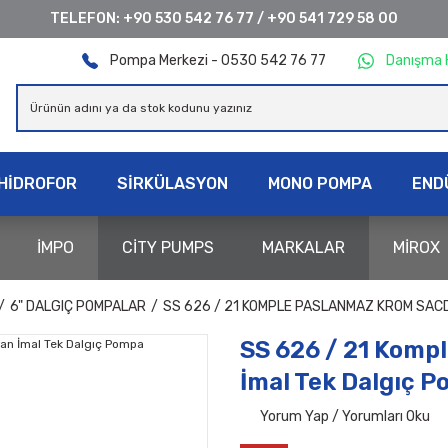
TELEFON:
+90 530 542 76 77
/
+90 541 729 58 00
Pompa Merkezi - 0530 542 76 77
Danışma 
HİDROFOR
SİRKÜLASYON
MONO POMPA
END
İMPO
CİTY PUMPS
MARKALAR
MİROX
6" DALGIÇ POMPALAR
SS 626 / 21 KOMPLE PASLANMAZ KROM SAC
SS 626 / 21 Komp
İmal Tek Dalgıç 
Yorum Yap / Yorumları Oku