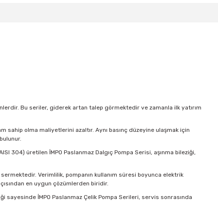
lerdir. Bu seriler, giderek artan talep görmektedir ve zamanla ilk yatırım
plam sahip olma maliyetlerini azaltır. Aynı basınç düzeyine ulaşmak için
bulunur.
(AISI 304) üretilen İMPO Paslanmaz Dalgıç Pompa Serisi, aşınma bileziği,
 sermektedir. Verimlilik, pompanın kullanım süresi boyunca elektrik
açısından en uygun çözümlerden biridir.
zelliği sayesinde İMPO Paslanmaz Çelik Pompa Serileri, servis sonrasında