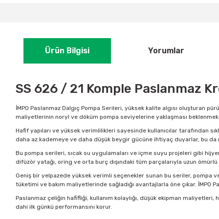
Ürün Bilgisi
Yorumlar
SS 626 / 21 Komple Paslanmaz K
İMPO Paslanmaz Dalgıç Pompa Serileri, yüksek kalite algısı oluşturan pürü
maliyetlerinin noryl ve döküm pompa seviyelerine yaklaşması beklenmekt
Hafif yapıları ve yüksek verimlilikleri sayesinde kullanıcılar tarafından s
daha az kademeye ve daha düşük beygir gücüne ihtiyaç duyarlar, bu da 
Bu pompa serileri, sıcak su uygulamaları ve içme suyu projeleri gibi hijye
difüzör yatağı, oring ve orta burç dışındaki tüm parçalarıyla uzun ömürlü 
Geniş bir yelpazede yüksek verimli seçenekler sunan bu seriler, pompa ver
tüketimi ve bakım maliyetlerinde sağladığı avantajlarla öne çıkar. İMPO 
Paslanmaz çeliğin hafifliği, kullanım kolaylığı, düşük ekipman maliyetleri,
dahi ilk günkü performansını korur.