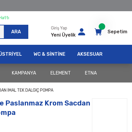
Hattı
Giriş Yap
ARA
Sepetim
Yeni Üyelik
ÜSTRİYEL
WC & SİNTİNE
AKSESUAR
KAMPANYA
ELEMENT
ETNA
DAN İMAL TEK DALGIÇ POMPA
le Paslanmaz Krom Sacdan
Pompa