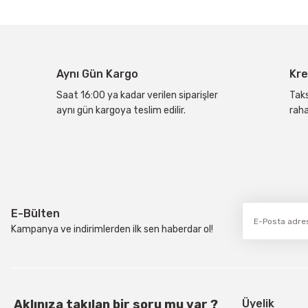
Ürün resmi kalitesiz, bozuk veya görüntülenemiyor.
Ürün açıklamasında eksik bilgiler bulunuyor.
Ürün bilgilerinde hatalar bulunuyor.
Aynı Gün Kargo
Kre
Ürün fiyatı diğer sitelerden daha pahalı.
Bu ürüne benzer farklı alternatifler olmalı.
Saat 16:00 ya kadar verilen siparişler
Taks
aynı gün kargoya teslim edilir.
raha
E-Bülten
Kampanya ve indirimlerden ilk sen haberdar ol!
Aklınıza takılan bir soru mu var ?
Üyelik