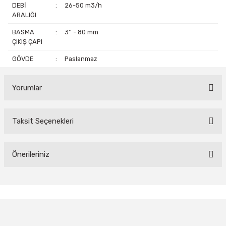
DEBİ
:
26-50 m3/h
ARALIĞI
BASMA
:
3'' - 80 mm
ÇIKIŞ ÇAPI
GÖVDE
:
Paslanmaz
Yorumlar
Taksit Seçenekleri
Bu ürüne ilk yorumu siz yapın!
Yorum Yaz
Önerileriniz
Bu ürünün fiyat bilgisi, resim, ürün açıklamalarında ve diğer
konularda yetersiz gördüğünüz noktaları öneri formunu kullanarak
tarafımıza iletebilirsiniz.
Görüş ve önerileriniz için teşekkür ederiz.