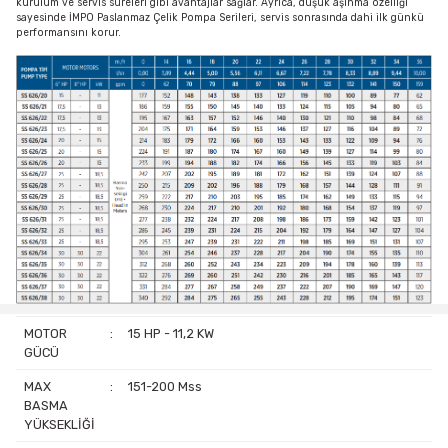
kurulum ve servis süreleri gibi avantajlar sağlar. Ayrıca, düşük aşınma özelliği
sayesinde İMPO Paslanmaz Çelik Pompa Serileri, servis sonrasında dahi ilk günkü
performansını korur.
MOTOR
:
15 HP - 11,2 KW
GÜCÜ
MAX
:
151-200 Mss
BASMA
YÜKSEKLİĞİ