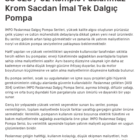
Krom Sacdan İmal Tek Dalgıç
Pompa
İMPO Paslanmaz Dalgıç Pompa Serileri, yüksek kalite algısı oluşturan pürüzsüz
çelik yüzeyi ve üstün mühendislik detaylarıyla dikkat çeken yeni nesil ürünlerdir.
Bu seriler, giderek artan talep görmektedir ve zamanla ilk yatırım maliyetlerinin
noryl ve döküm pompa seviyelerine yaklaşması beklenmektedir.
Hafif yapıları ve yüksek verimlilikleri sayesinde kullanıcılar tarafından sıklıkla
tercih edilen bu pompalar, enerji tüketiminde sağladıkları avantajlarla toplam
sahip olma maliyetlerini azaltır. Aynı basınç düzeyine ulaşmak için daha az
kademeye ve daha düşük beygir gücüne ihtiyaç duyarlar, bu da motor
boyutunun küçülmesine ve satın alma maliyetlerinin düşmesine katkıda bulunur.
Bu pompa serileri, sıcak su uygulamaları ve içme suyu projeleri gibi hijyenik
gereksinimlerin olduğu alanlarda güvenle kullanılabilir. Paslanmaz çelikten (AISI
304) üretilen İMPO Paslanmaz Dalgıç Pompa Serisi, aşınma bileziği, difüzör yatağı,
oring ve orta burç dışındaki tüm parçalarıyla uzun ömürlü ve dayanıklı bir yapı
sunar.
Geniş bir yelpazede yüksek verimli seçenekler sunan bu seriler, pompa
verimliliğinin, toplam maliyetlerde büyük farklar yarattığı gerçeğini gözler önüne
sermektedir. Verimlilik, pompanın kullanım süresi boyunca elektrik tüketimi ve
bakım maliyetlerinde sağladığı avantajlarla öne çıkar. İMPO Paslanmaz Dalgıç
Pompa Serisi, bu verimlilik sayesinde toplam yatırım maliyeti açısından en uygun
çözümlerden biridir.
Paslanmaz çeliğin hafifliği, kullanım kolaylığı, düşük ekipman maliyetleri, hızlı