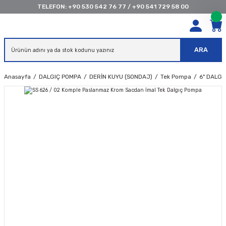
TELEFON:
+90 530 542 76 77
/
+90 541 729 58 00
ARA
Anasayfa
DALGIÇ POMPA
DERİN KUYU (SONDAJ)
Tek Pompa
6" DALG