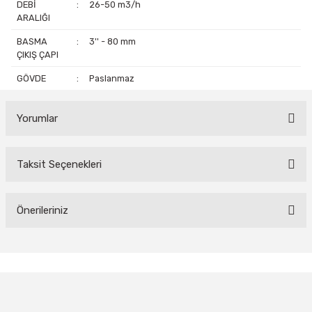
DEBİ
:
26-50 m3/h
ARALIĞI
BASMA
:
3'' - 80 mm
ÇIKIŞ ÇAPI
GÖVDE
:
Paslanmaz
Yorumlar
Taksit Seçenekleri
Bu ürüne ilk yorumu siz yapın!
Yorum Yaz
Önerileriniz
Bu ürünün fiyat bilgisi, resim, ürün açıklamalarında ve diğer
konularda yetersiz gördüğünüz noktaları öneri formunu kullanarak
tarafımıza iletebilirsiniz.
Görüş ve önerileriniz için teşekkür ederiz.
Ürün resmi kalitesiz, bozuk veya görüntülenemiyor.