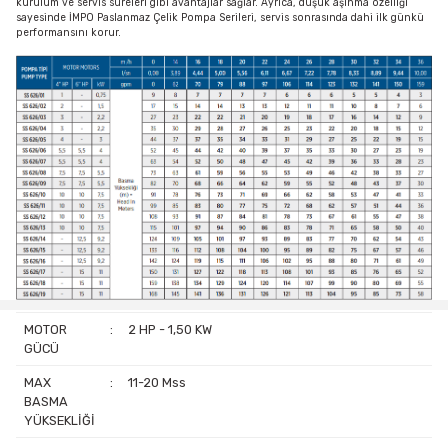
kurulum ve servis süreleri gibi avantajlar sağlar. Ayrıca, düşük aşınma özelliği
sayesinde İMPO Paslanmaz Çelik Pompa Serileri, servis sonrasında dahi ilk günkü
performansını korur.
MOTOR
:
2 HP - 1,50 KW
GÜCÜ
MAX
:
11-20 Mss
BASMA
YÜKSEKLİĞİ