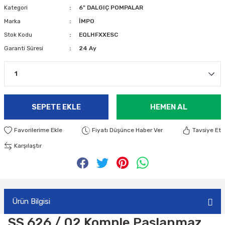
Kategori
6" DALGIÇ POMPALAR
Marka
İMPO
Stok Kodu
EQLHFXXESC
Garanti Süresi
24 Ay
SEPETE EKLE
HEMEN AL
Fiyatı Düşünce Haber Ver
Tavsiye Et
Karşılaştır
Ürün Bilgisi
SS 626 / 02 Komple Paslanmaz