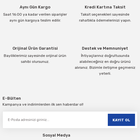
Aynı Gün Kargo
Kredi Kartına Taksit
Ürün açıklamasında eksik bilgiler bulunuyor.
Saat 16:00 ya kadar verilen siparişler
Taksit seçenekleri sayesinde
Ürün bilgilerinde hatalar bulunuyor.
aynı gün kargoya teslim edilir.
rahatlıkla ödemelerinizi yapın.
Ürün fiyatı diğer sitelerden daha pahalı.
Bu ürüne benzer farklı alternatifler olmalı.
Orijinal Ürün Garantisi
Destek ve Memnuniyet
Bayiliklerimiz sayesinde orijinal ürün
İhtiyaçlarınız doğrultusunda
sahibi olursunuz.
alabileceğiniz en doğru ürünü
alırsınız. Bizimle iletişme geçmeniz
yeterli.
Gönder
E-Bülten
Kampanya ve indirimlerden ilk sen haberdar ol!
KAYIT OL
Sosyal Medya