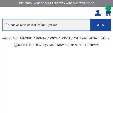
TELEFON:
+90 530 542 76 77
/
+90 541 729 58 00
ARA
Anasayfa
SANTRİFÜJ POMPA
ORTA ÖLÇEKLİ
Tek Kademeli Pompalar
S