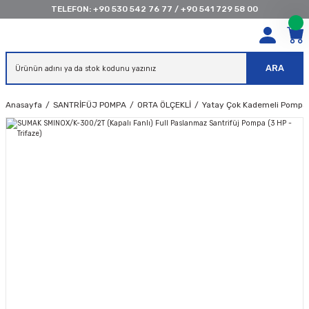
TELEFON:
+90 530 542 76 77
/
+90 541 729 58 00
ARA
Anasayfa
SANTRİFÜJ POMPA
ORTA ÖLÇEKLİ
Yatay Çok Kademeli Pompal