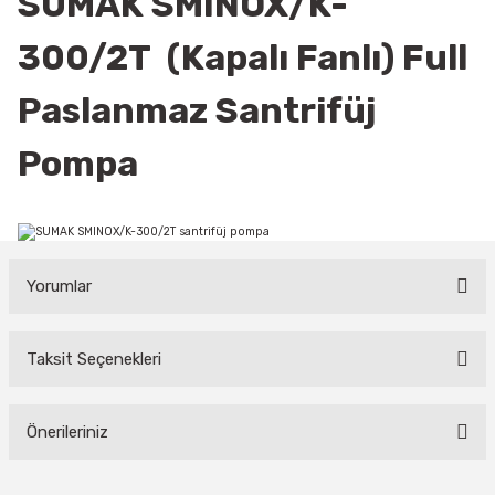
SUMAK SMINOX/K-
300/2T (Kapalı Fanlı) Full
Paslanmaz Santrifüj
Pompa
Yorumlar
Taksit Seçenekleri
Bu ürüne ilk yorumu siz yapın!
Yorum Yaz
Önerileriniz
Bu ürünün fiyat bilgisi, resim, ürün açıklamalarında ve diğer
konularda yetersiz gördüğünüz noktaları öneri formunu kullanarak