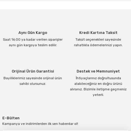
tarafımıza iletebilirsiniz.
Görüş ve önerileriniz için teşekkür ederiz.
Ürün resmi kalitesiz, bozuk veya görüntülenemiyor.
Aynı Gün Kargo
Kredi Kartına Taksit
Ürün açıklamasında eksik bilgiler bulunuyor.
Saat 16:00 ya kadar verilen siparişler
Taksit seçenekleri sayesinde
Ürün bilgilerinde hatalar bulunuyor.
aynı gün kargoya teslim edilir.
rahatlıkla ödemelerinizi yapın.
Ürün fiyatı diğer sitelerden daha pahalı.
Bu ürüne benzer farklı alternatifler olmalı.
Orijinal Ürün Garantisi
Destek ve Memnuniyet
Bayiliklerimiz sayesinde orijinal ürün
İhtiyaçlarınız doğrultusunda
sahibi olursunuz.
alabileceğiniz en doğru ürünü
alırsınız. Bizimle iletişme geçmeniz
yeterli.
Gönder
E-Bülten
Kampanya ve indirimlerden ilk sen haberdar ol!