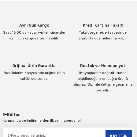
Görüş ve önerileriniz için teşekkür ederiz.
Ürün resmi kalitesiz, bozuk veya görüntülenemiyor.
Aynı Gün Kargo
Kredi Kartına Taksit
Ürün açıklamasında eksik bilgiler bulunuyor.
Saat 16:00 ya kadar verilen siparişler
Taksit seçenekleri sayesinde
Ürün bilgilerinde hatalar bulunuyor.
aynı gün kargoya teslim edilir.
rahatlıkla ödemelerinizi yapın.
Ürün fiyatı diğer sitelerden daha pahalı.
Bu ürüne benzer farklı alternatifler olmalı.
Orijinal Ürün Garantisi
Destek ve Memnuniyet
Bayiliklerimiz sayesinde orijinal ürün
İhtiyaçlarınız doğrultusunda
sahibi olursunuz.
alabileceğiniz en doğru ürünü
alırsınız. Bizimle iletişme geçmeniz
yeterli.
Gönder
E-Bülten
Kampanya ve indirimlerden ilk sen haberdar ol!
KAYIT OL