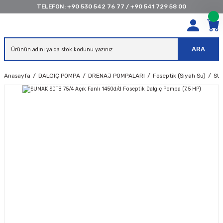
TELEFON:
+90 530 542 76 77
/
+90 541 729 58 00
ARA
Anasayfa
DALGIÇ POMPA
DRENAJ POMPALARI
Foseptik (Siyah Su)
SUM