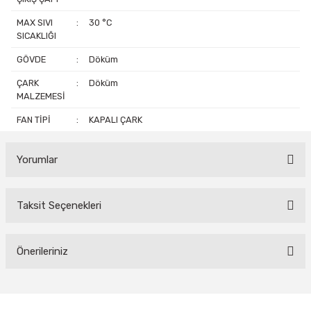
MAX SIVI
:
30 °C
SICAKLIĞI
GÖVDE
:
Döküm
ÇARK
:
Döküm
MALZEMESİ
FAN TİPİ
:
KAPALI ÇARK
Yorumlar
Taksit Seçenekleri
Bu ürüne ilk yorumu siz yapın!
Yorum Yaz
Önerileriniz
Bu ürünün fiyat bilgisi, resim, ürün açıklamalarında ve diğer
konularda yetersiz gördüğünüz noktaları öneri formunu kullanarak
tarafımıza iletebilirsiniz.