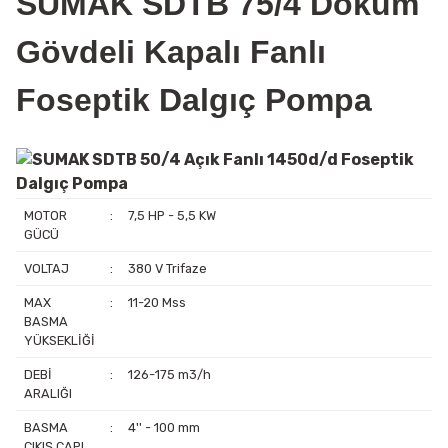
SUMAK SDTB
75
/4 Döküm
Gövdeli Kapalı Fanlı
Foseptik Dalgıç Pompa
MOTOR
:
7,5 HP - 5,5 KW
GÜCÜ
VOLTAJ
:
380 V Trifaze
MAX
:
11-20 Mss
BASMA
YÜKSEKLİĞİ
DEBİ
:
126-175 m3/h
ARALIĞI
BASMA
:
4'' - 100 mm
ÇIKIŞ ÇAPI