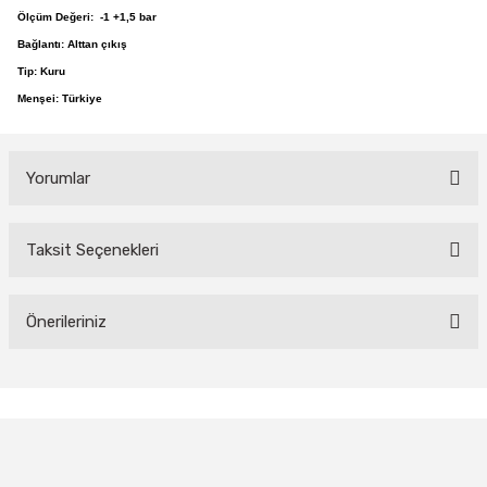
Ölçüm Değeri: -1 +1,5 bar
Bağlantı: Alttan çıkış
Tip: Kuru
Menşei: Türkiye
Yorumlar
Taksit Seçenekleri
Bu ürüne ilk yorumu siz yapın!
Yorum Yaz
Önerileriniz
Bu ürünün fiyat bilgisi, resim, ürün açıklamalarında ve diğer
konularda yetersiz gördüğünüz noktaları öneri formunu kullanarak
tarafımıza iletebilirsiniz.
Görüş ve önerileriniz için teşekkür ederiz.
Ürün resmi kalitesiz, bozuk veya görüntülenemiyor.