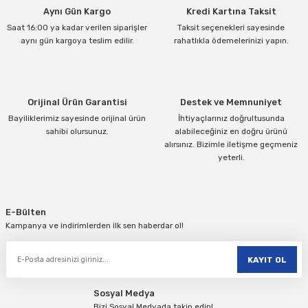
Aynı Gün Kargo
Kredi Kartına Taksit
Ürün açıklamasında eksik bilgiler bulunuyor.
Saat 16:00 ya kadar verilen siparişler
Taksit seçenekleri sayesinde
Ürün bilgilerinde hatalar bulunuyor.
aynı gün kargoya teslim edilir.
rahatlıkla ödemelerinizi yapın.
Ürün fiyatı diğer sitelerden daha pahalı.
Bu ürüne benzer farklı alternatifler olmalı.
Orijinal Ürün Garantisi
Destek ve Memnuniyet
Bayiliklerimiz sayesinde orijinal ürün
İhtiyaçlarınız doğrultusunda
sahibi olursunuz.
alabileceğiniz en doğru ürünü
alırsınız. Bizimle iletişme geçmeniz
yeterli.
Gönder
E-Bülten
Kampanya ve indirimlerden ilk sen haberdar ol!
KAYIT OL
Sosyal Medya
Bizi Sosyal Medyada takip edin!