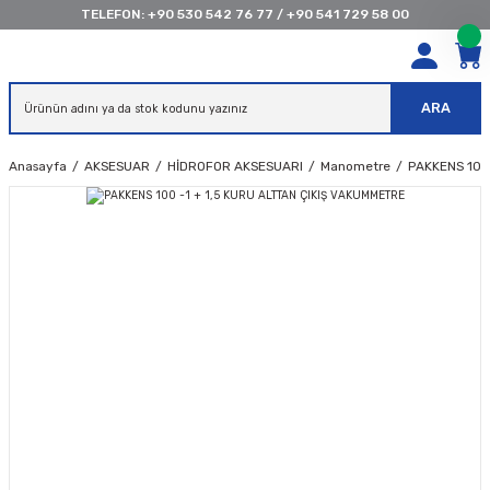
TELEFON:
+90 530 542 76 77
/
+90 541 729 58 00
ARA
Anasayfa
AKSESUAR
HİDROFOR AKSESUARI
Manometre
PAKKENS 100