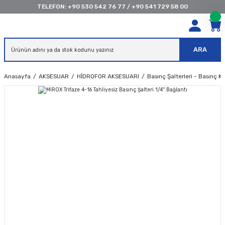
TELEFON:
+90 530 542 76 77
/
+90 541 729 58 00
ARA
Anasayfa
AKSESUAR
HİDROFOR AKSESUARI
Basınç Şalterleri - Basınç K