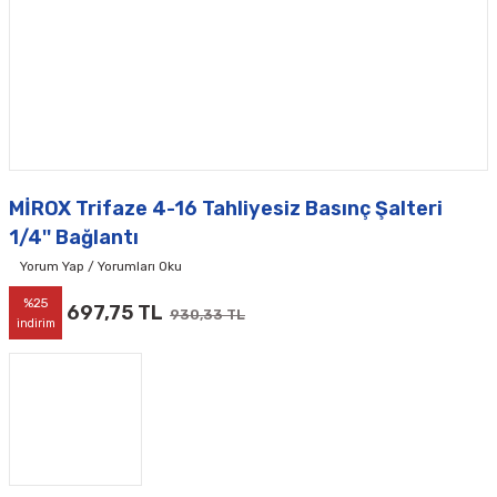
MİROX Trifaze 4-16 Tahliyesiz Basınç Şalteri
1/4'' Bağlantı
Yorum Yap / Yorumları Oku
%25
697,75 TL
930,33 TL
indirim