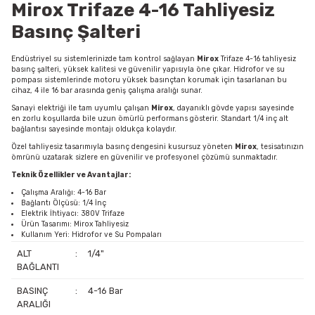
Mirox Trifaze 4-16 Tahliyesiz
Basınç Şalteri
Endüstriyel su sistemlerinizde tam kontrol sağlayan
Mirox
Trifaze 4-16 tahliyesiz
basınç şalteri, yüksek kalitesi ve güvenilir yapısıyla öne çıkar. Hidrofor ve su
pompası sistemlerinde motoru yüksek basınçtan korumak için tasarlanan bu
cihaz, 4 ile 16 bar arasında geniş çalışma aralığı sunar.
Sanayi elektriği ile tam uyumlu çalışan
Mirox
, dayanıklı gövde yapısı sayesinde
en zorlu koşullarda bile uzun ömürlü performans gösterir. Standart 1/4 inç alt
bağlantısı sayesinde montajı oldukça kolaydır.
Özel tahliyesiz tasarımıyla basınç dengesini kusursuz yöneten
Mirox
, tesisatınızın
ömrünü uzatarak sizlere en güvenilir ve profesyonel çözümü sunmaktadır.
Teknik Özellikler ve Avantajlar:
Çalışma Aralığı: 4-16 Bar
Bağlantı Ölçüsü: 1/4 İnç
Elektrik İhtiyacı: 380V Trifaze
Ürün Tasarımı: Mirox Tahliyesiz
Kullanım Yeri: Hidrofor ve Su Pompaları
ALT
:
1/4"
BAĞLANTI
BASINÇ
:
4-16 Bar
ARALIĞI