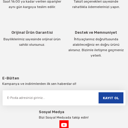
Saat 16:00 ya kadar verilen siparişler
Taksit seçenekleri sayesinde
Ürün bilgilerinde hatalar bulunuyor.
aynı gün kargoya teslim edilir.
rahatlıkla ödemelerinizi yapın.
Ürün fiyatı diğer sitelerden daha pahalı.
Bu ürüne benzer farklı alternatifler olmalı.
Orijinal Ürün Garantisi
Destek ve Memnuniyet
Bayiliklerimiz sayesinde orijinal ürün
İhtiyaçlarınız doğrultusunda
sahibi olursunuz.
alabileceğiniz en doğru ürünü
alırsınız. Bizimle iletişme geçmeniz
yeterli.
Gönder
E-Bülten
Kampanya ve indirimlerden ilk sen haberdar ol!
KAYIT OL
Sosyal Medya
Bizi Sosyal Medyada takip edin!