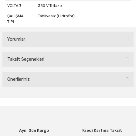
VOLTAJ
:
380 V Trifaze
ÇALIŞMA
:
Tahliyesiz (Hidrofor)
TİPİ
Yorumlar
Taksit Seçenekleri
Bu ürüne ilk yorumu siz yapın!
Yorum Yaz
Önerileriniz
Bu ürünün fiyat bilgisi, resim, ürün açıklamalarında ve diğer
konularda yetersiz gördüğünüz noktaları öneri formunu kullanarak
tarafımıza iletebilirsiniz.
Görüş ve önerileriniz için teşekkür ederiz.
Ürün resmi kalitesiz, bozuk veya görüntülenemiyor.
Aynı Gün Kargo
Kredi Kartına Taksit
Ürün açıklamasında eksik bilgiler bulunuyor.