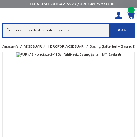
TELEFON:
+90 530 542 76 77
/
+90 541 729 58 00
ARA
Anasayfa
AKSESUAR
HİDROFOR AKSESUARI
Basınç Şalterleri - Basınç K