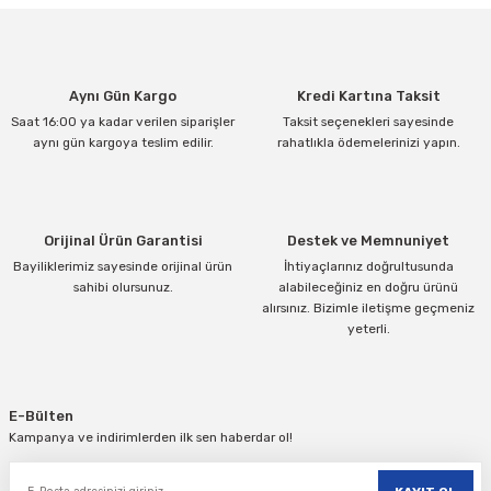
Görüş ve önerileriniz için teşekkür ederiz.
Ürün resmi kalitesiz, bozuk veya görüntülenemiyor.
Aynı Gün Kargo
Kredi Kartına Taksit
Ürün açıklamasında eksik bilgiler bulunuyor.
Saat 16:00 ya kadar verilen siparişler
Taksit seçenekleri sayesinde
Ürün bilgilerinde hatalar bulunuyor.
aynı gün kargoya teslim edilir.
rahatlıkla ödemelerinizi yapın.
Ürün fiyatı diğer sitelerden daha pahalı.
Bu ürüne benzer farklı alternatifler olmalı.
Orijinal Ürün Garantisi
Destek ve Memnuniyet
Bayiliklerimiz sayesinde orijinal ürün
İhtiyaçlarınız doğrultusunda
sahibi olursunuz.
alabileceğiniz en doğru ürünü
alırsınız. Bizimle iletişme geçmeniz
yeterli.
Gönder
E-Bülten
Kampanya ve indirimlerden ilk sen haberdar ol!