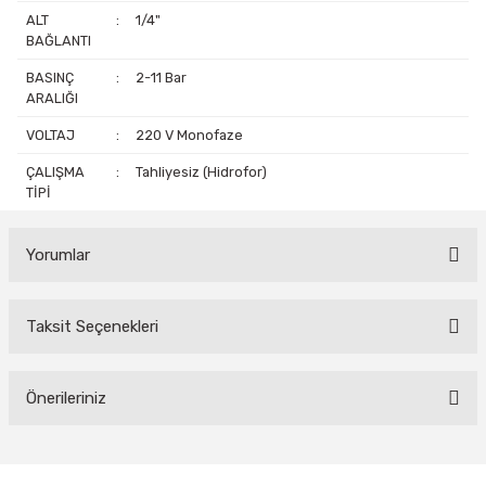
ALT
:
1/4"
BAĞLANTI
BASINÇ
:
2-11 Bar
ARALIĞI
VOLTAJ
:
220 V Monofaze
ÇALIŞMA
:
Tahliyesiz (Hidrofor)
TİPİ
Yorumlar
Taksit Seçenekleri
Bu ürüne ilk yorumu siz yapın!
Yorum Yaz
Önerileriniz
Bu ürünün fiyat bilgisi, resim, ürün açıklamalarında ve diğer
konularda yetersiz gördüğünüz noktaları öneri formunu kullanarak
tarafımıza iletebilirsiniz.