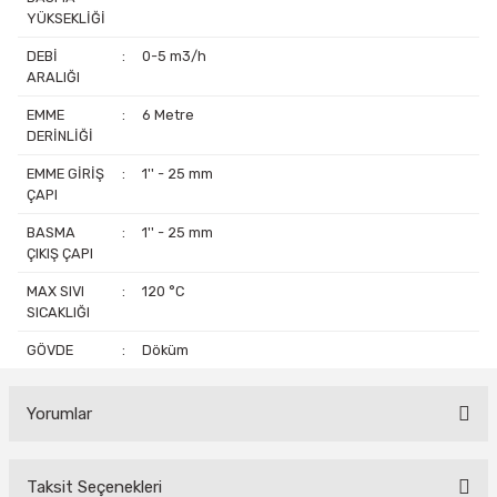
YÜKSEKLİĞİ
DEBİ
:
0-5 m3/h
ARALIĞI
EMME
:
6 Metre
DERİNLİĞİ
EMME GİRİŞ
:
1'' - 25 mm
ÇAPI
BASMA
:
1'' - 25 mm
ÇIKIŞ ÇAPI
MAX SIVI
:
120 °C
SICAKLIĞI
GÖVDE
:
Döküm
Yorumlar
Taksit Seçenekleri
Bu ürüne ilk yorumu siz yapın!