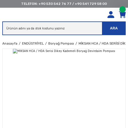
TELEFON:
+90 530 542 76 77
/
+90 541 729 58 00
ARA
Anasayfa
ENDÜSTRİYEL
Boryağ Pompası
MİKSAN HCA / HDA SERISI DIK