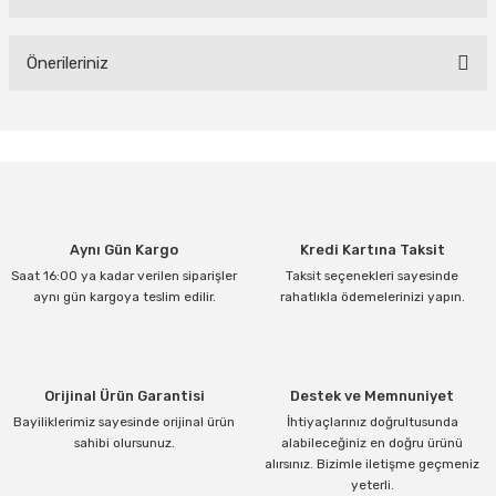
Yorum Yaz
Önerileriniz
Bu ürünün fiyat bilgisi, resim, ürün açıklamalarında ve diğer
konularda yetersiz gördüğünüz noktaları öneri formunu kullanarak
tarafımıza iletebilirsiniz.
Görüş ve önerileriniz için teşekkür ederiz.
Ürün resmi kalitesiz, bozuk veya görüntülenemiyor.
Aynı Gün Kargo
Kredi Kartına Taksit
Ürün açıklamasında eksik bilgiler bulunuyor.
Saat 16:00 ya kadar verilen siparişler
Taksit seçenekleri sayesinde
Ürün bilgilerinde hatalar bulunuyor.
aynı gün kargoya teslim edilir.
rahatlıkla ödemelerinizi yapın.
Ürün fiyatı diğer sitelerden daha pahalı.
Bu ürüne benzer farklı alternatifler olmalı.
Orijinal Ürün Garantisi
Destek ve Memnuniyet
Bayiliklerimiz sayesinde orijinal ürün
İhtiyaçlarınız doğrultusunda
sahibi olursunuz.
alabileceğiniz en doğru ürünü
alırsınız. Bizimle iletişme geçmeniz
yeterli.
Gönder