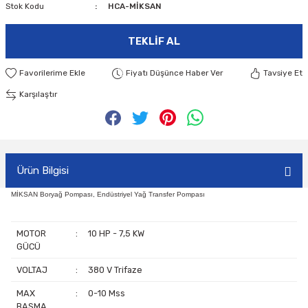
Stok Kodu
HCA-MİKSAN
TEKLIF AL
Fiyatı Düşünce Haber Ver
Tavsiye Et
Karşılaştır
Ürün Bilgisi
MİKSAN Boryağ Pompası, Endüstriyel Yağ Transfer Pompası
MOTOR
:
10 HP - 7,5 KW
GÜCÜ
VOLTAJ
:
380 V Trifaze
MAX
:
0-10 Mss
BASMA