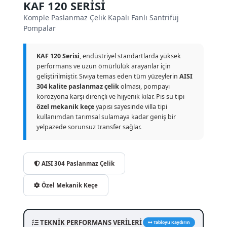
KAF 120 SERİSİ
Komple Paslanmaz Çelik Kapalı Fanlı Santrifüj
Pompalar
KAF 120 Serisi
, endüstriyel standartlarda yüksek
performans ve uzun ömürlülük arayanlar için
geliştirilmiştir. Sıvıya temas eden tüm yüzeylerin
AISI
304 kalite paslanmaz çelik
olması, pompayı
korozyona karşı dirençli ve hijyenik kılar. Pis su tipi
özel mekanik keçe
yapısı sayesinde villa tipi
kullanımdan tarımsal sulamaya kadar geniş bir
yelpazede sorunsuz transfer sağlar.
AISI 304 Paslanmaz Çelik
Özel Mekanik Keçe
TEKNİK PERFORMANS VERİLERİ
Tabloyu Kaydırın