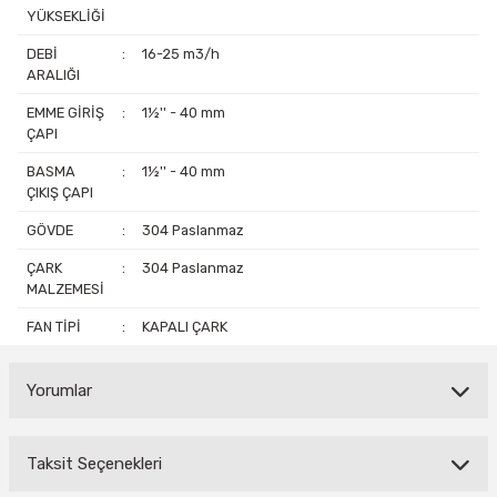
YÜKSEKLİĞİ
DEBİ
:
16-25 m3/h
ARALIĞI
EMME GİRİŞ
:
1½'' - 40 mm
ÇAPI
BASMA
:
1½'' - 40 mm
ÇIKIŞ ÇAPI
GÖVDE
:
304 Paslanmaz
ÇARK
:
304 Paslanmaz
MALZEMESİ
FAN TİPİ
:
KAPALI ÇARK
Yorumlar
Taksit Seçenekleri
Bu ürüne ilk yorumu siz yapın!