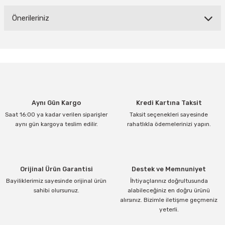
Yorum Yaz
Önerileriniz
Bu ürünün fiyat bilgisi, resim, ürün açıklamalarında ve diğer
konularda yetersiz gördüğünüz noktaları öneri formunu kullanarak
tarafımıza iletebilirsiniz.
Görüş ve önerileriniz için teşekkür ederiz.
Ürün resmi kalitesiz, bozuk veya görüntülenemiyor.
Aynı Gün Kargo
Kredi Kartına Taksit
Ürün açıklamasında eksik bilgiler bulunuyor.
Saat 16:00 ya kadar verilen siparişler
Taksit seçenekleri sayesinde
Ürün bilgilerinde hatalar bulunuyor.
aynı gün kargoya teslim edilir.
rahatlıkla ödemelerinizi yapın.
Ürün fiyatı diğer sitelerden daha pahalı.
Bu ürüne benzer farklı alternatifler olmalı.
Orijinal Ürün Garantisi
Destek ve Memnuniyet
Bayiliklerimiz sayesinde orijinal ürün
İhtiyaçlarınız doğrultusunda
sahibi olursunuz.
alabileceğiniz en doğru ürünü
alırsınız. Bizimle iletişme geçmeniz
yeterli.
Gönder