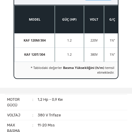
MODEL
GÜÇ (HP)
VOLT
G/Ç
0
KAF 120M/304
1.2
220V
1½"
18
KAF 120T/304
1.2
380V
1½"
18
* Tablodaki değerler
Basma Yüksekliğini (h/m)
temsil
etmektedir.
MOTOR
:
1,2 Hp - 0,9 Kw
GÜCÜ
VOLTAJ
:
380 V Trifaze
MAX
:
11-20 Mss
BASMA