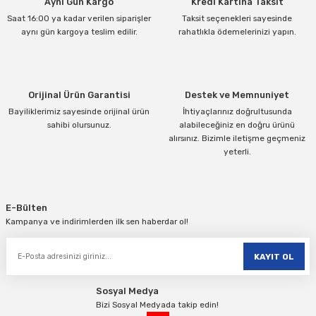
Aynı Gün Kargo
Kredi Kartına Taksit
Ürün açıklamasında eksik bilgiler bulunuyor.
Saat 16:00 ya kadar verilen siparişler
Taksit seçenekleri sayesinde
Ürün bilgilerinde hatalar bulunuyor.
aynı gün kargoya teslim edilir.
rahatlıkla ödemelerinizi yapın.
Ürün fiyatı diğer sitelerden daha pahalı.
Bu ürüne benzer farklı alternatifler olmalı.
Orijinal Ürün Garantisi
Destek ve Memnuniyet
Bayiliklerimiz sayesinde orijinal ürün
İhtiyaçlarınız doğrultusunda
sahibi olursunuz.
alabileceğiniz en doğru ürünü
alırsınız. Bizimle iletişme geçmeniz
yeterli.
Gönder
E-Bülten
Kampanya ve indirimlerden ilk sen haberdar ol!
KAYIT OL
Sosyal Medya
Bizi Sosyal Medyada takip edin!