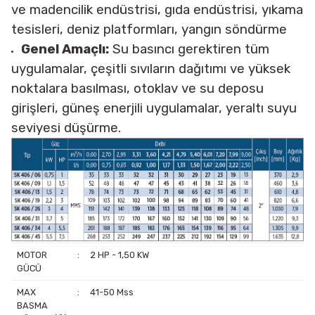
ve madencilik endüstrisi, gıda endüstrisi, yıkama
tesisleri, deniz platformları, yangın söndürme
Genel Amaçlı:
Su basıncı gerektiren tüm
uygulamalar, çeşitli sıvıların dağıtımı ve yüksek
noktalara basılması, otoklav ve su deposu
girişleri, güneş enerjili uygulamalar, yeraltı suyu
seviyesi düşürme.
MOTOR
:
2 HP - 1,50 KW
GÜCÜ
MAX
:
41-50 Mss
BASMA