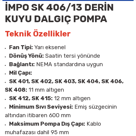
İMPO SK 406/13 DERİN
KUYU DALGIÇ POMPA
Teknik Özellikler
Fan Tipi:
Yarı eksenel
Dönüş Yönü:
Saatin tersi yönünde
Bağlantı:
NEMA standardına uygun
Mil Çapı:
SK 401, SK 402, SK 403, SK 404, SK 406,
SK 408:
11 mm altıgen
SK 412, SK 415:
12 mm altıgen
Minimum Sıvı Seviyesi:
Emiş süzgecinin
altından itibaren 600 mm
Maksimum Pompa Dış Çapı:
Kablo
muhafazası dahil 95 mm