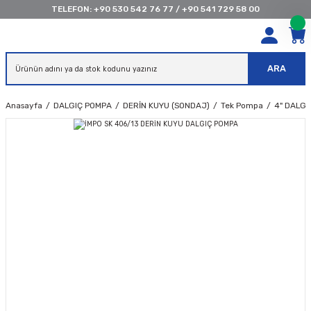
TELEFON:
+90 530 542 76 77
/
+90 541 729 58 00
ARA
Anasayfa
DALGIÇ POMPA
DERİN KUYU (SONDAJ)
Tek Pompa
4" DALG