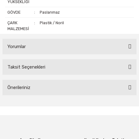
YÜKSEKLİĞİ
GÖVDE
:
Paslanmaz
ÇARK
:
Plastik / Noril
MALZEMESİ
Yorumlar
Taksit Seçenekleri
Bu ürüne ilk yorumu siz yapın!
Yorum Yaz
Önerileriniz
Bu ürünün fiyat bilgisi, resim, ürün açıklamalarında ve diğer
konularda yetersiz gördüğünüz noktaları öneri formunu kullanarak
tarafımıza iletebilirsiniz.
Görüş ve önerileriniz için teşekkür ederiz.
Ürün resmi kalitesiz, bozuk veya görüntülenemiyor.