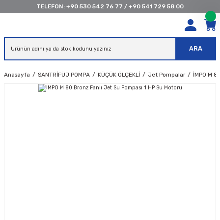
TELEFON:
+90 530 542 76 77
/
+90 541 729 58 00
ARA
Anasayfa
SANTRİFÜJ POMPA
KÜÇÜK ÖLÇEKLİ
Jet Pompalar
İMPO M 8