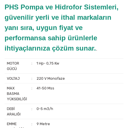
PHS Pompa ve Hidrofor Sistemleri,
güvenilir yerli ve ithal markaların
yanı sıra, uygun fiyat ve
performansa sahip ürünlerle
ihtiyaçlarınıza çözüm sunar.
.
MOTOR
:
1 Hp- 0,75 Kw
GÜCÜ
VOLTAJ
:
220 V Monofaze
MAX
:
41-50 Mss
BASMA
YÜKSEKLİĞİ
DEBİ
:
0-5 m3/h
ARALIĞI
EMME
:
9 Metre