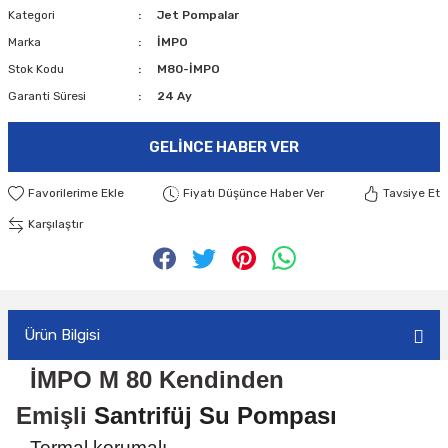
Kategori
Jet Pompalar
Marka
İMPO
Stok Kodu
M80-İMPO
Garanti Süresi
24 Ay
GELINCE HABER VER
Fiyatı Düşünce Haber Ver
Tavsiye Et
Karşılaştır
Ürün Bilgisi
İMPO M 80 Kendinden
Emişli
Santrifüj Su
Pompası
Termal korumalı