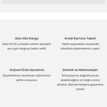
Bu ürünün fiyat bilgisi, resim, ürün açıklamalarında ve diğer
konularda yetersiz gördüğünüz noktaları öneri formunu kullanarak
tarafımıza iletebilirsiniz.
Görüş ve önerileriniz için teşekkür ederiz.
Ürün resmi kalitesiz, bozuk veya görüntülenemiyor.
Aynı Gün Kargo
Kredi Kartına Taksit
Ürün açıklamasında eksik bilgiler bulunuyor.
Saat 16:00 ya kadar verilen siparişler
Taksit seçenekleri sayesinde
Ürün bilgilerinde hatalar bulunuyor.
aynı gün kargoya teslim edilir.
rahatlıkla ödemelerinizi yapın.
Ürün fiyatı diğer sitelerden daha pahalı.
Bu ürüne benzer farklı alternatifler olmalı.
Orijinal Ürün Garantisi
Destek ve Memnuniyet
Bayiliklerimiz sayesinde orijinal ürün
İhtiyaçlarınız doğrultusunda
sahibi olursunuz.
alabileceğiniz en doğru ürünü
alırsınız. Bizimle iletişme geçmeniz
yeterli.
Gönder