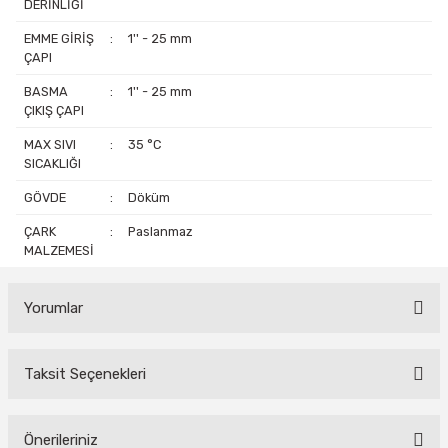
DERİNLİĞİ
EMME GİRİŞ
:
1'' - 25 mm
ÇAPI
BASMA
:
1'' - 25 mm
ÇIKIŞ ÇAPI
MAX SIVI
:
35 °C
SICAKLIĞI
GÖVDE
:
Döküm
ÇARK
:
Paslanmaz
MALZEMESİ
Yorumlar
Taksit Seçenekleri
Bu ürüne ilk yorumu siz yapın!
Yorum Yaz
Önerileriniz