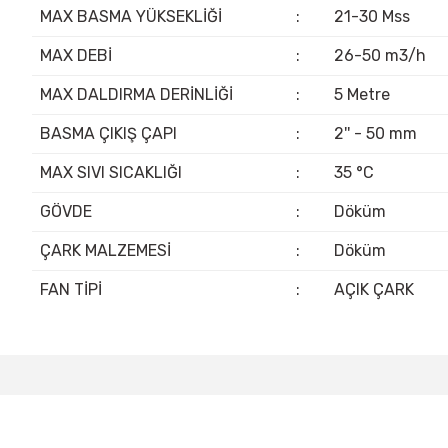
MAX BASMA YÜKSEKLİĞİ
:
21-30 Mss
MAX DEBİ
:
26-50 m3/h
MAX DALDIRMA DERİNLİĞİ
:
5 Metre
BASMA ÇIKIŞ ÇAPI
:
2'' - 50 mm
MAX SIVI SICAKLIĞI
:
35 °C
GÖVDE
:
Döküm
ÇARK MALZEMESİ
:
Döküm
FAN TİPİ
:
AÇIK ÇARK
Bu ürünün fiyat bilgisi, resim, ürün açıklamalarında ve diğer konular
Görüş ve önerileriniz için teşekkür ederiz.
Ürün resmi kalitesiz, bozuk veya görüntülenemiyor.