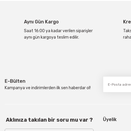
Ürün açıklamasında eksik bilgiler bulunuyor.
Ürün bilgilerinde hatalar bulunuyor.
Aynı Gün Kargo
Kre
Ürün fiyatı diğer sitelerden daha pahalı.
Bu ürüne benzer farklı alternatifler olmalı.
Saat 16:00 ya kadar verilen siparişler
Taks
aynı gün kargoya teslim edilir.
raha
E-Bülten
Kampanya ve indirimlerden ilk sen haberdar ol!
Aklınıza takılan bir soru mu var ?
Üyelik