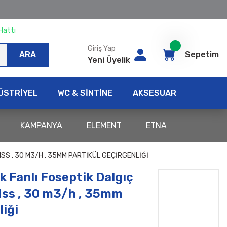
Hattı
Giriş Yap
ARA
Sepetim
Yeni Üyelik
ÜSTRİYEL
WC & SİNTİNE
AKSESUAR
KAMPANYA
ELEMENT
ETNA
MSS , 30 M3/H , 35MM PARTIKÜL GEÇIRGENLIĞI
 Fanlı Foseptik Dalgıç
Mss , 30 m3/h , 35mm
liği