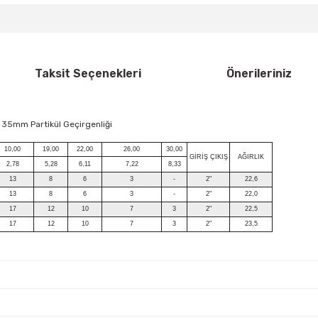
Taksit Seçenekleri
Önerileriniz
 35mm Partikül Geçirgenliği
10,00
19,00
22,00
26,00
30,00
GİRİŞ ÇIKIŞ
AĞIRLIK
2,78
5,28
6,11
7,22
8,33
13
8
6
3
-
2"
22,6
13
8
6
3
-
2"
22,0
17
12
10
7
3
2"
22,5
17
12
10
7
3
2"
23,5