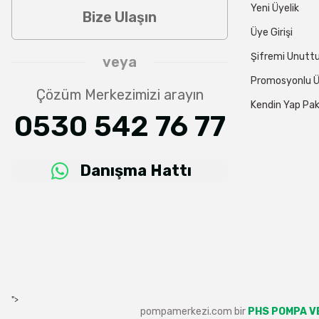
Yeni Üyelik
Bize Ulaşın
Üye Girişi
Şifremi Unut
veya
Promosyonlu Ü
Çözüm Merkezimizi arayın
Kendin Yap Pak
0530 542 76 77
Danışma Hattı
">
pompamerkezi.com bir
PHS POMPA VE