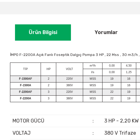
Ürün Bilgisi
Yorumlar
İMPO F-2200A Açık Fanlı Foseptik Dalgıç Pompa 3 HP , 22 Mss , 30 m3/h ,
m³/h
0,00
4,50
TİP
HP
VOLT
l/s
0,00
1,25
F-1500AF
2
220V
MSS
19
16
F-1500A
2
380V
MSS
19
16
F-2200AF
3
220V
MSS
22
19
F-2200A
3
380V
MSS
22
19
MOTOR GÜCÜ
:
3 HP - 2,20 KW
VOLTAJ
:
380 V Trifaze