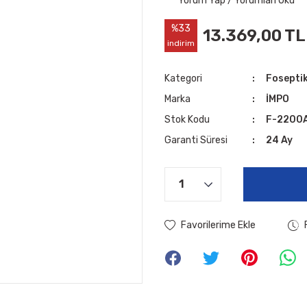
Yorum Yap / Yorumları Oku
%33
13.369,00 TL
indirim
Kategori
Foseptik
Marka
İMPO
Stok Kodu
F-2200
Garanti Süresi
24 Ay