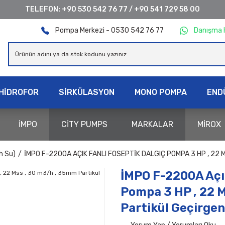
TELEFON:
+90 530 542 76 77
/
+90 541 729 58 00
Pompa Merkezi - 0530 542 76 77
Danışma 
HİDROFOR
SİRKÜLASYON
MONO POMPA
END
İMPO
CİTY PUMPS
MARKALAR
MİROX
h Su)
İMPO F-2200A AÇIK FANLI FOSEPTIK DALGIÇ POMPA 3 HP , 22 
İMPO F-2200A Açık
Pompa 3 HP , 22 
Partikül Geçirgen