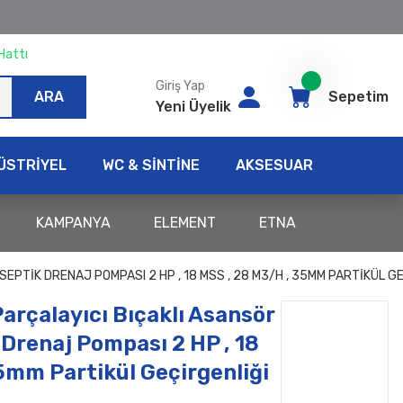
Hattı
Giriş Yap
ARA
Sepetim
Yeni Üyelik
ÜSTRİYEL
WC & SİNTİNE
AKSESUAR
KAMPANYA
ELEMENT
ETNA
EPTIK DRENAJ POMPASI 2 HP , 18 MSS , 28 M3/H , 35MM PARTIKÜL G
arçalayıcı Bıçaklı Asansör
 Drenaj Pompası 2 HP , 18
5mm Partikül Geçirgenliği