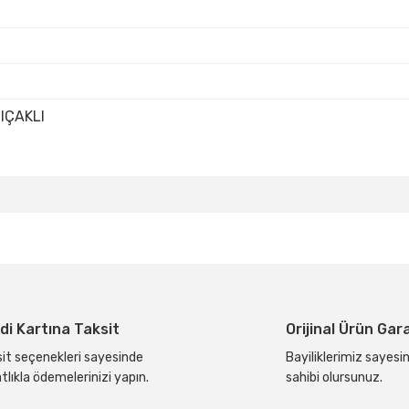
IÇAKLI
da yetersiz gördüğünüz noktaları öneri formunu kullanarak tarafımıza ilete
Bu ürüne ilk yorumu siz yapın!
Yorum Yaz
di Kartına Taksit
Orijinal Ürün Gar
it seçenekleri sayesinde
Bayiliklerimiz sayesin
tlıkla ödemelerinizi yapın.
sahibi olursunuz.