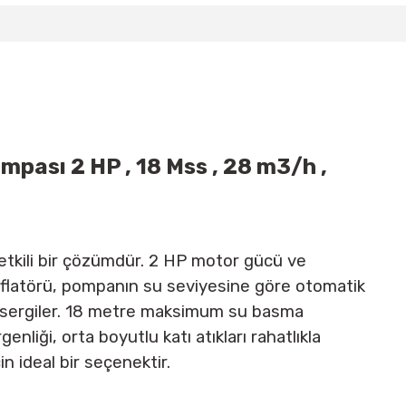
pası 2 HP , 18 Mss , 28 m3/h ,
 etkili bir çözümdür. 2 HP motor gücü ve
ör flatörü, pompanın su seviyesine göre otomatik
s sergiler. 18 metre maksimum su basma
enliği, orta boyutlu katı atıkları rahatlıkla
in ideal bir seçenektir.