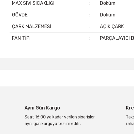
MAX SIVI SICAKLIĞI
:
Döküm
GÖVDE
:
Döküm
ÇARK MALZEMESİ
:
AÇIK ÇARK
FAN TİPİ
:
PARÇALAYICI B
Bu ürünün fiyat bilgisi, resim, ürün açıklamalarında ve diğer konular
Görüş ve önerileriniz için teşekkür ederiz.
Ürün resmi kalitesiz, bozuk veya görüntülenemiyor.
Ürün açıklamasında eksik bilgiler bulunuyor.
Ürün bilgilerinde hatalar bulunuyor.
Aynı Gün Kargo
Kre
Ürün fiyatı diğer sitelerden daha pahalı.
Bu ürüne benzer farklı alternatifler olmalı.
Saat 16:00 ya kadar verilen siparişler
Taks
aynı gün kargoya teslim edilir.
raha