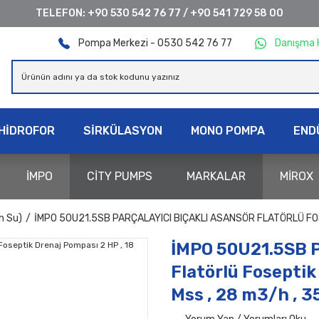
TELEFON:
+90 530 542 76 77
/
+90 541 729 58 00
Pompa Merkezi - 0530 542 76 77
Danışma 
HİDROFOR
SİRKÜLASYON
MONO POMPA
END
İMPO
CİTY PUMPS
MARKALAR
MİROX
h Su)
İMPO 50U21.5SB PARÇALAYICI BIÇAKLI ASANSÖR FLATÖRLÜ FOS
İMPO 50U21.5SB P
Flatörlü Foseptik
Mss , 28 m3/h , 3