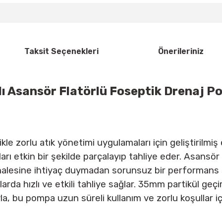
Taksit Seçenekleri
Önerileriniz
 Asansör Flatörlü Foseptik Drenaj Pom
e zorlu atık yönetimi uygulamaları için geliştirilmiş
ları etkin bir şekilde parçalayıp tahliye eder. Asans
üdahalesine ihtiyaç duymadan sorunsuz bir performan
rda hızlı ve etkili tahliye sağlar. 35mm partikül geçirg
la, bu pompa uzun süreli kullanım ve zorlu koşullar iç