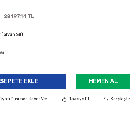
L
28.197,14 TL
 (Siyah Su)
SB
SEPETE EKLE
HEMEN AL
Fiyatı Düşünce Haber Ver
Tavsiye Et
Karşılaştır