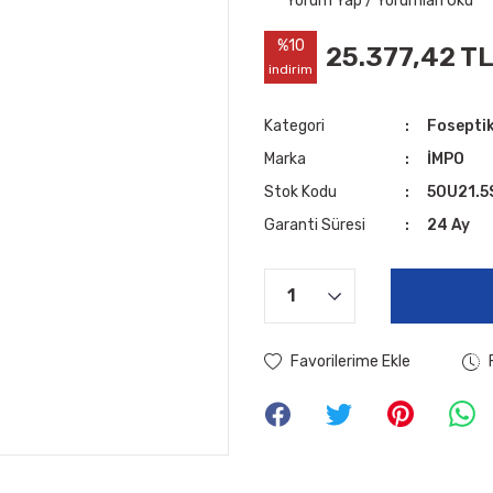
Yorum Yap / Yorumları Oku
%10
25.377,42 T
indirim
Kategori
Foseptik
Marka
İMPO
Stok Kodu
50U21.5
Garanti Süresi
24 Ay