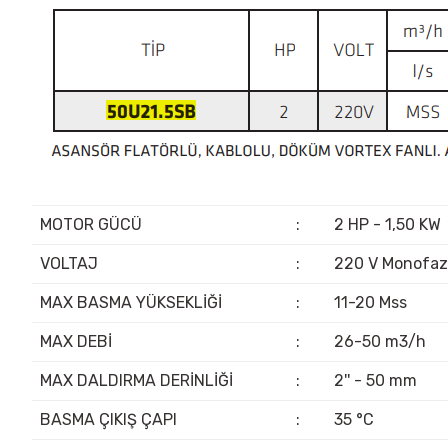
MOTOR GÜCÜ
:
2 HP - 1,50 KW
VOLTAJ
:
220 V Monofaz
MAX BASMA YÜKSEKLİĞİ
:
11-20 Mss
MAX DEBİ
:
26-50 m3/h
MAX DALDIRMA DERİNLİĞİ
:
2'' - 50 mm
BASMA ÇIKIŞ ÇAPI
:
35 °C