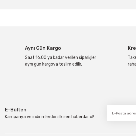
Bu ürünün fiyat bilgisi, resim, ürün açıklamalarında ve diğer konular
Görüş ve önerileriniz için teşekkür ederiz.
Ürün resmi kalitesiz, bozuk veya görüntülenemiyor.
Ürün açıklamasında eksik bilgiler bulunuyor.
Ürün bilgilerinde hatalar bulunuyor.
Aynı Gün Kargo
Kre
Ürün fiyatı diğer sitelerden daha pahalı.
Bu ürüne benzer farklı alternatifler olmalı.
Saat 16:00 ya kadar verilen siparişler
Taks
aynı gün kargoya teslim edilir.
raha
E-Bülten
Kampanya ve indirimlerden ilk sen haberdar ol!