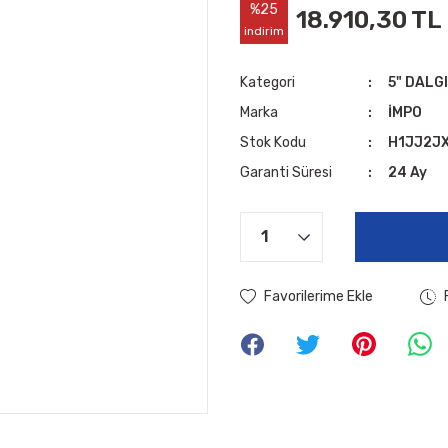
%25
18.910,30 TL
indirim
Kategori
5" DALG
Marka
İMPO
Stok Kodu
H1JJ2J
Garanti Süresi
24 Ay