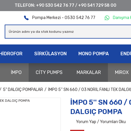
TELEFON:
+90 530 542 76 77
/
+90 541 729 58 00
Pompa Merkezi - 0530 542 76 77
Danışma 
HİDROFOR
SİRKÜLASYON
MONO POMPA
END
İMPO
CİTY PUMPS
MARKALAR
MİROX
5" DALGIÇ POMPALAR
İMPO 5'' SN 660 / 03 NORİL FANLI TEK DALG
İMPO 5'' SN 660 /
DALGIÇ POMPA
Yorum Yap / Yorumları Oku