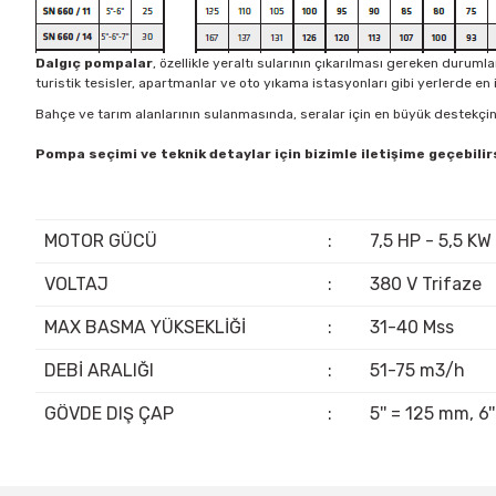
Dalgıç pompalar
, özellikle yeraltı sularının çıkarılması gereken duru
turistik tesisler, apartmanlar ve oto yıkama istasyonları gibi yerlerde en
Bahçe ve tarım alanlarının sulanmasında, seralar için en büyük destekçini
Pompa seçimi ve teknik detaylar için bizimle iletişime geçebilir
MOTOR GÜCÜ
:
7,5 HP - 5,5 KW
VOLTAJ
:
380 V Trifaze
MAX BASMA YÜKSEKLİĞİ
:
31-40 Mss
DEBİ ARALIĞI
:
51-75 m3/h
GÖVDE DIŞ ÇAP
:
5'' = 125 mm, 6