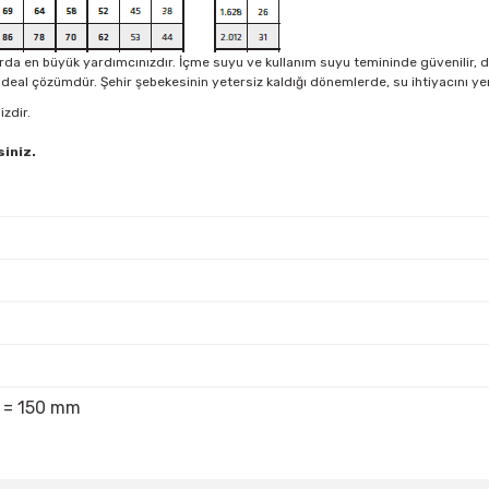
mlarda en büyük yardımcınızdır. İçme suyu ve kullanım suyu temininde güvenilir, 
 ideal çözümdür. Şehir şebekesinin yetersiz kaldığı dönemlerde, su ihtiyacını y
zdir.
siniz.
'' = 150 mm