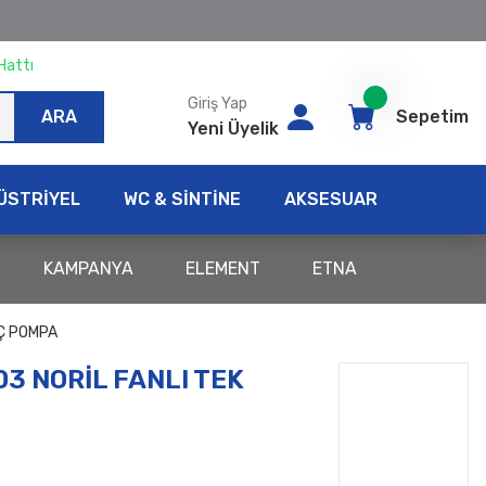
Hattı
Giriş Yap
ARA
Sepetim
Yeni Üyelik
ÜSTRİYEL
WC & SİNTİNE
AKSESUAR
KAMPANYA
ELEMENT
ETNA
IÇ POMPA
 03 NORİL FANLI TEK