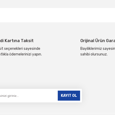
da yetersiz gördüğünüz noktaları öneri formunu kullanarak tarafımıza ilete
Bu ürüne ilk yorumu siz yapın!
Yorum Yaz
di Kartına Taksit
Orijinal Ürün Gar
it seçenekleri sayesinde
Bayiliklerimiz sayesin
tlıkla ödemelerinizi yapın.
sahibi olursunuz.
Gönder
KAYIT OL