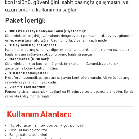
kontrolünü, güvenliğini, sabit basınçta çalışmasını ve
uzun ömürlü kullanımını sağlar.
Paket İçeriği:
100 Litre Yatay Genleşme Tankı (Diyaframlı):
Sistemdeki basınç dalgalanmalarını dengeleyerek pompanın sık devreye girmesini
önler, enerji tasarrufu sağlar. Uzun ömürlü, diyafram yapılı model.
1" Beş Yollu Bağlantı Aparatı:
Manometre, basınç şalteri ve diğer ekipmanların tank ile birlikte merkezi olarak
bağlanmasını sağlayan çok yollu pirinç bağlantı parçası.
Manometre (0–10 bar):
Sistemdeki anlık su basıncını ölçmek için kullanılır. Dayanıklı ve okunaklı
gösterge ile kolay kontrol imkânı.
1-8 Bar Basınç Şalteri:
Hidroforun otomatik çalışmasını sağlayan kontrol elemanıdır. Alt ve üst basınç
seviyeleri ayarlanabilir yapıdadır.
90 cm 1" Flex Hortum:
Pompa ile sistem arasındaki bağlantıda titreşim ve ses oluşumunu engeller. Esnek
yapısıyla kolay montaj sağlar.
Kullanım Alanları:
Hidrofor sistemleri (tek pompalı – çok pompalı)
Evsel su basınçlandırma
Bahçe sulama sistemleri