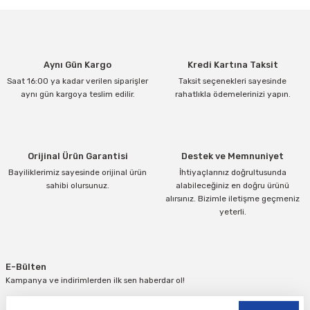
Ürün resmi kalitesiz, bozuk veya görüntülenemiyor.
Ürün açıklamasında eksik bilgiler bulunuyor.
Ürün bilgilerinde hatalar bulunuyor.
Aynı Gün Kargo
Kredi Kartına Taksit
Ürün fiyatı diğer sitelerden daha pahalı.
Saat 16:00 ya kadar verilen siparişler
Taksit seçenekleri sayesinde
Bu ürüne benzer farklı alternatifler olmalı.
aynı gün kargoya teslim edilir.
rahatlıkla ödemelerinizi yapın.
Orijinal Ürün Garantisi
Destek ve Memnuniyet
Bayiliklerimiz sayesinde orijinal ürün
İhtiyaçlarınız doğrultusunda
Gönder
sahibi olursunuz.
alabileceğiniz en doğru ürünü
alırsınız. Bizimle iletişme geçmeniz
yeterli.
E-Bülten
Kampanya ve indirimlerden ilk sen haberdar ol!
Hidrofor Aksesuar Paket Seti ( 50 Litre Tank + Pano + Bağlantı Aparatları )