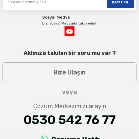
KAYIT OL
Sosyal Medya
%15
12.587,49 TL
Bizi Sosyal Medyada takip edin!
indirim
10.699,37 TL
Aklınıza takılan bir soru mu var ?
Bize Ulaşın
veya
Çözüm Merkezimizi arayın
0530 542 76 77