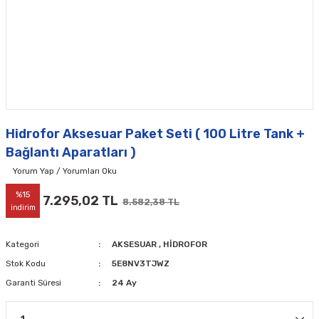
Hidrofor Aksesuar Paket Seti ( 100 Litre Tank +
Bağlantı Aparatları )
Yorum Yap / Yorumları Oku
%15
7.295,02 TL
8.582,38 TL
indirim
Kategori
AKSESUAR
,
HİDROFOR
Stok Kodu
5E8NV3TJWZ
Garanti Süresi
24 Ay