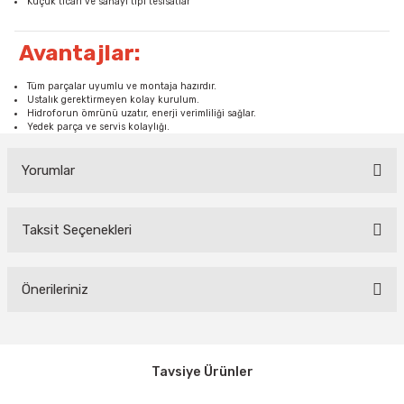
Küçük ticari ve sanayi tipi tesisatlar
Avantajlar:
Tüm parçalar uyumlu ve montaja hazırdır.
Ustalık gerektirmeyen kolay kurulum.
Hidroforun ömrünü uzatır, enerji verimliliği sağlar.
Yedek parça ve servis kolaylığı.
Yorumlar
Taksit Seçenekleri
Bu ürüne ilk yorumu siz yapın!
Yorum Yaz
Önerileriniz
Bu ürünün fiyat bilgisi, resim, ürün açıklamalarında ve diğer
konularda yetersiz gördüğünüz noktaları öneri formunu kullanarak
tarafımıza iletebilirsiniz.
Tavsiye Ürünler
Görüş ve önerileriniz için teşekkür ederiz.