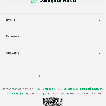
Danışma Hattı
Üyelik
Hidrofor Aksesuar Paket Seti ( 100 Litre Tank + Pano + Bağlantı Aparatları )
Kurumsal
%5
14.876,13 TL
Alışveriş
indirim
14.132,32 TL
">
pompamerkezi.com bir
PHS POMPA VE HİDROFOR SİSTEMLERİ SAN. VE
TİC. LTD. ŞTİ.
iştirakidir. Copyright - pompamerkezi.com © Tüm hakları
saklıdır.