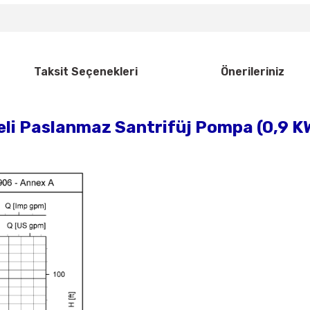
Taksit Seçenekleri
Önerileriniz
 Paslanmaz Santrifüj Pompa (0,9 KW 