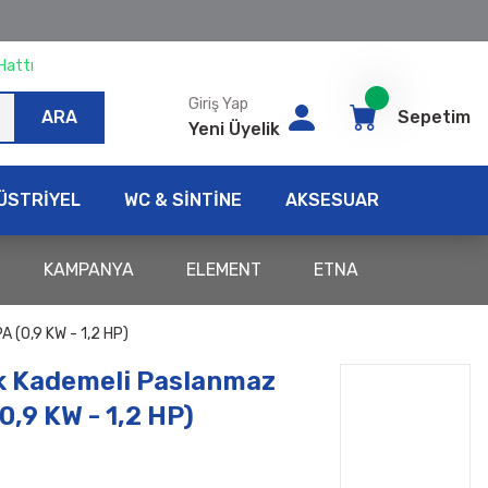
Hattı
Giriş Yap
ARA
Sepetim
Yeni Üyelik
ÜSTRİYEL
WC & SİNTİNE
AKSESUAR
KAMPANYA
ELEMENT
ETNA
(0,9 KW - 1,2 HP)
k Kademeli Paslanmaz
0,9 KW - 1,2 HP)