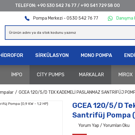
TELEFON:
+90 530 542 76 77
/
+90 541 729 58 00
Pompa Merkezi - 0530 542 76 77
Danışma 
HİDROFOR
SİRKÜLASYON
MONO POMPA
END
İMPO
CİTY PUMPS
MARKALAR
MİROX
ompalar
GCEA 120/5/D TEK KADEMELI PASLANMAZ SANTRIFÜJ POMPA 
GCEA 120/5/D Te
Santrifüj Pompa (
Yorum Yap / Yorumları Oku