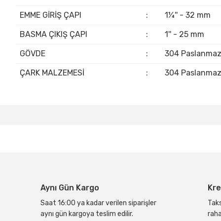
EMME GİRİŞ ÇAPI
:
1¼'' - 32 mm
BASMA ÇIKIŞ ÇAPI
:
1'' - 25 mm
GÖVDE
:
304 Paslanma
ÇARK MALZEMESİ
:
304 Paslanma
Bu ürünün fiyat bilgisi, resim, ürün açıklamalarında ve diğer konular
Görüş ve önerileriniz için teşekkür ederiz.
Ürün resmi kalitesiz, bozuk veya görüntülenemiyor.
Ürün açıklamasında eksik bilgiler bulunuyor.
Ürün bilgilerinde hatalar bulunuyor.
Aynı Gün Kargo
Kre
Ürün fiyatı diğer sitelerden daha pahalı.
Bu ürüne benzer farklı alternatifler olmalı.
Saat 16:00 ya kadar verilen siparişler
Taks
aynı gün kargoya teslim edilir.
raha