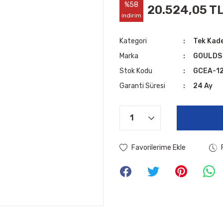
%58
20.524,05 T
indirim
Kategori
Tek Kad
Marka
GOULDS
Stok Kodu
GCEA-1
Garanti Süresi
24 Ay