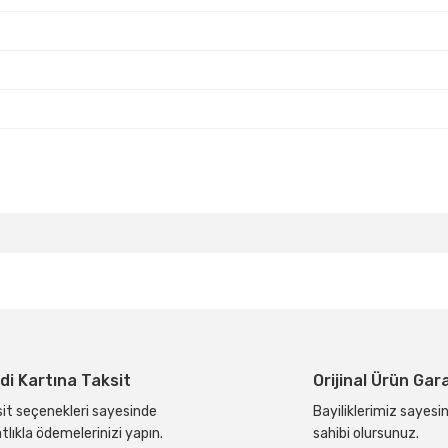
z
z
da yetersiz gördüğünüz noktaları öneri formunu kullanarak tarafımıza ilete
Bu ürüne ilk yorumu siz yapın!
Yorum Yaz
di Kartına Taksit
Orijinal Ürün Gar
it seçenekleri sayesinde
Bayiliklerimiz sayesin
tlıkla ödemelerinizi yapın.
sahibi olursunuz.