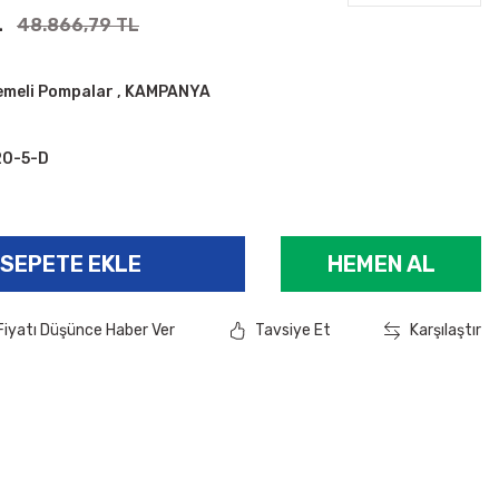
L
48.866,79 TL
emeli Pompalar
,
KAMPANYA
20-5-D
SEPETE EKLE
HEMEN AL
Fiyatı Düşünce Haber Ver
Tavsiye Et
Karşılaştır