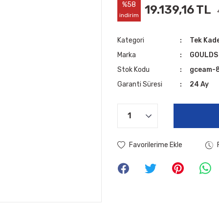
%58
19.139,16 TL
indirim
Kategori
Tek Kad
Marka
GOULDS
Stok Kodu
gceam-
Garanti Süresi
24 Ay