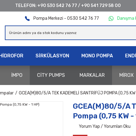
TELEFON:
+90 530 542 76 77
/
+90 541 729 58 00
Pompa Merkezi - 0530 542 76 77
Danışma 
HİDROFOR
SİRKÜLASYON
MONO POMPA
END
İMPO
CİTY PUMPS
MARKALAR
MİROX
ompalar
GCEA(M)80/5/A TEK KADEMELI SANTRIFÜJ POMPA (0,75 KW -
GCEA(M)80/5/A Te
Pompa (0,75 KW - 
Yorum Yap / Yorumları Oku