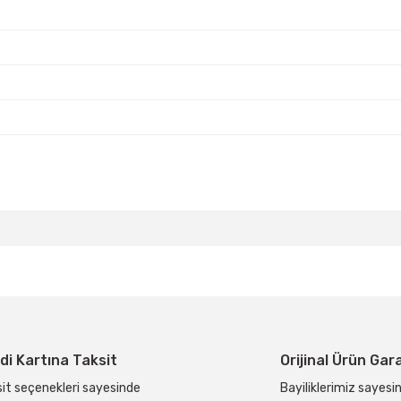
z
z
da yetersiz gördüğünüz noktaları öneri formunu kullanarak tarafımıza ilete
Bu ürüne ilk yorumu siz yapın!
Yorum Yaz
di Kartına Taksit
Orijinal Ürün Gar
it seçenekleri sayesinde
Bayiliklerimiz sayesin