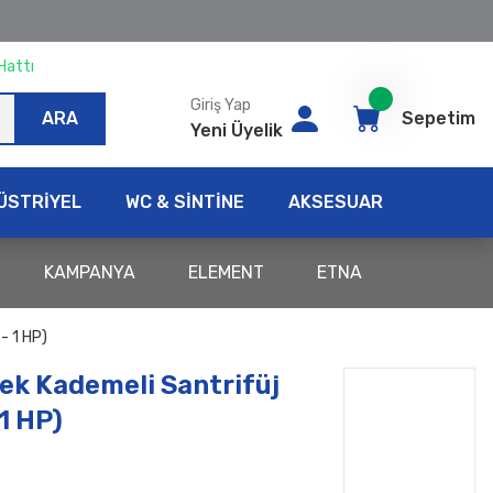
Hattı
Giriş Yap
ARA
Sepetim
Yeni Üyelik
ÜSTRİYEL
WC & SİNTİNE
AKSESUAR
KAMPANYA
ELEMENT
ETNA
 1 HP)
k Kademeli Santrifüj
1 HP)