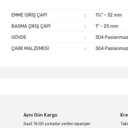
EMME GİRİŞ ÇAPI
:
1¼'' - 32 mm
BASMA ÇIKIŞ ÇAPI
:
1'' - 25 mm
GÖVDE
:
304 Paslanma
ÇARK MALZEMESİ
:
304 Paslanma
Bu ürünün fiyat bilgisi, resim, ürün açıklamalarında ve diğer konular
Görüş ve önerileriniz için teşekkür ederiz.
Ürün resmi kalitesiz, bozuk veya görüntülenemiyor.
Ürün açıklamasında eksik bilgiler bulunuyor.
Ürün bilgilerinde hatalar bulunuyor.
Aynı Gün Kargo
Kre
Ürün fiyatı diğer sitelerden daha pahalı.
Bu ürüne benzer farklı alternatifler olmalı.
Saat 16:00 ya kadar verilen siparişler
Taks