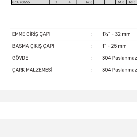
EMME GİRİŞ ÇAPI
:
1¼'' - 32 mm
BASMA ÇIKIŞ ÇAPI
:
1'' - 25 mm
GÖVDE
:
304 Paslanma
ÇARK MALZEMESİ
:
304 Paslanma
Bu ürünün fiyat bilgisi, resim, ürün açıklamalarında ve diğer konular
Görüş ve önerileriniz için teşekkür ederiz.
Ürün resmi kalitesiz, bozuk veya görüntülenemiyor.
Ürün açıklamasında eksik bilgiler bulunuyor.
Ürün bilgilerinde hatalar bulunuyor.