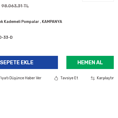
98.063,31 TL
ok Kademeli Pompalar
,
KAMPANYA
0-33-D
SEPETE EKLE
HEMEN AL
Fiyatı Düşünce Haber Ver
Tavsiye Et
Karşılaştır