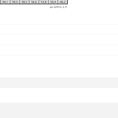
z
z
da yetersiz gördüğünüz noktaları öneri formunu kullanarak tarafımıza ilete
Bu ürüne ilk yorumu siz yapın!
Yorum Yaz