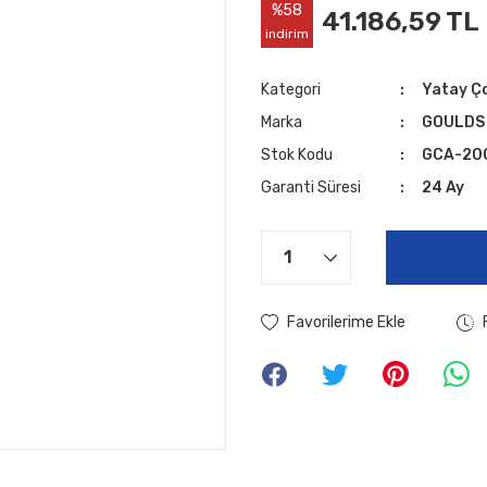
%58
41.186,59 TL
indirim
Kategori
Yatay Ç
Marka
GOULDS
Stok Kodu
GCA-20
Garanti Süresi
24 Ay