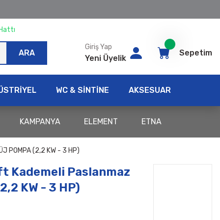
Hattı
Giriş Yap
ARA
Sepetim
Yeni Üyelik
ÜSTRİYEL
WC & SİNTİNE
AKSESUAR
KAMPANYA
ELEMENT
ETNA
 POMPA (2,2 KW - 3 HP)
ft Kademeli Paslanmaz
2,2 KW - 3 HP)