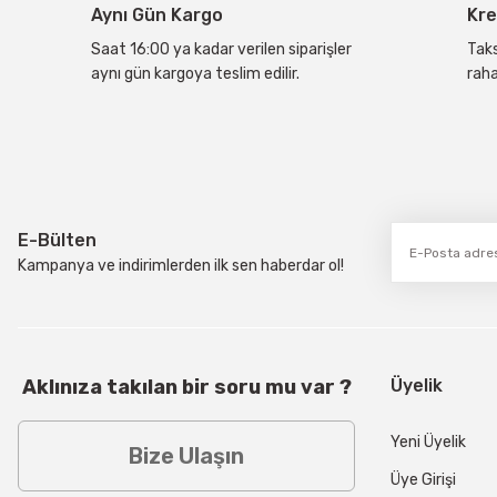
Aynı Gün Kargo
Kre
Ürün fiyatı diğer sitelerden daha pahalı.
Bu ürüne benzer farklı alternatifler olmalı.
Saat 16:00 ya kadar verilen siparişler
Taks
aynı gün kargoya teslim edilir.
raha
E-Bülten
Kampanya ve indirimlerden ilk sen haberdar ol!
Aklınıza takılan bir soru mu var ?
Üyelik
Yeni Üyelik
Bize Ulaşın
Üye Girişi