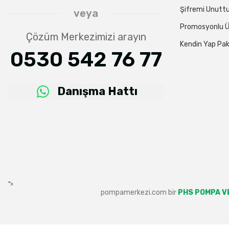
Şifremi Unut
veya
Promosyonlu Ü
Çözüm Merkezimizi arayın
Kendin Yap Pak
0530 542 76 77
Danışma Hattı
">
pompamerkezi.com bir
PHS POMPA VE