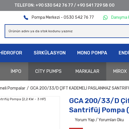
TELEFON:
+90 530 542 76 77
/
+90 541 729 58 00
Pompa Merkezi - 0530 542 76 77
Danışma 
HİDROFOR
SİRKÜLASYON
MONO POMPA
END
İMPO
CİTY PUMPS
MARKALAR
MİROX
meli Pompalar
GCA 200/33/D ÇIFT KADEMELI PASLANMAZ SANTRIFÜJ
GCA 200/33/D Çi
Santrifüj Pompa (
Yorum Yap / Yorumları Oku