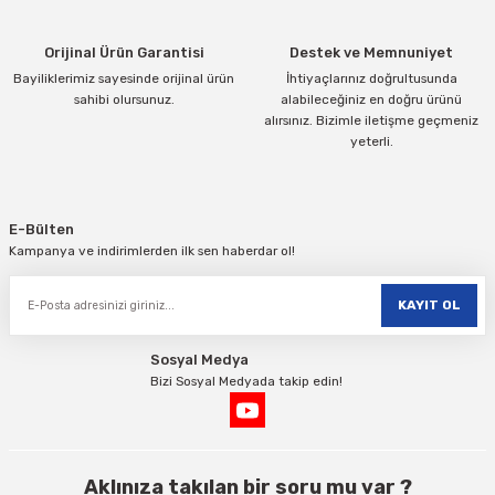
Bu ürüne benzer farklı alternatifler olmalı.
Orijinal Ürün Garantisi
Destek ve Memnuniyet
Bayiliklerimiz sayesinde orijinal ürün
İhtiyaçlarınız doğrultusunda
sahibi olursunuz.
alabileceğiniz en doğru ürünü
alırsınız. Bizimle iletişme geçmeniz
yeterli.
Gönder
E-Bülten
Kampanya ve indirimlerden ilk sen haberdar ol!
KAYIT OL
Sosyal Medya
Bizi Sosyal Medyada takip edin!
Aklınıza takılan bir soru mu var ?