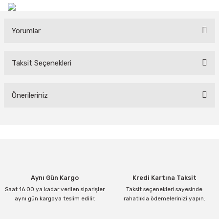
Yorumlar
Taksit Seçenekleri
Bu ürüne ilk yorumu siz yapın!
Yorum Yaz
Önerileriniz
Bu ürünün fiyat bilgisi, resim, ürün açıklamalarında ve diğer
konularda yetersiz gördüğünüz noktaları öneri formunu kullanarak
tarafımıza iletebilirsiniz.
Görüş ve önerileriniz için teşekkür ederiz.
Ürün resmi kalitesiz, bozuk veya görüntülenemiyor.
Aynı Gün Kargo
Kredi Kartına Taksit
Ürün açıklamasında eksik bilgiler bulunuyor.
Saat 16:00 ya kadar verilen siparişler
Taksit seçenekleri sayesinde
Ürün bilgilerinde hatalar bulunuyor.
aynı gün kargoya teslim edilir.
rahatlıkla ödemelerinizi yapın.
Ürün fiyatı diğer sitelerden daha pahalı.