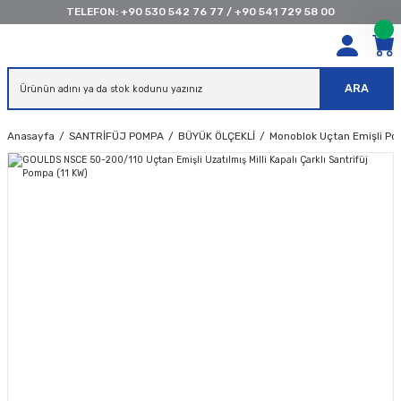
TELEFON:
+90 530 542 76 77
/
+90 541 729 58 00
ARA
Anasayfa
SANTRİFÜJ POMPA
BÜYÜK ÖLÇEKLİ
Monoblok Uçtan Emişli Po