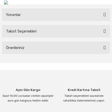
Yorumlar
Taksit Seçenekleri
Bu ürüne ilk yorumu siz yapın!
Yorum Yaz
Önerileriniz
Bu ürünün fiyat bilgisi, resim, ürün açıklamalarında ve diğer
konularda yetersiz gördüğünüz noktaları öneri formunu kullanarak
tarafımıza iletebilirsiniz.
Görüş ve önerileriniz için teşekkür ederiz.
Ürün resmi kalitesiz, bozuk veya görüntülenemiyor.
Aynı Gün Kargo
Kredi Kartına Taksit
Ürün açıklamasında eksik bilgiler bulunuyor.
Saat 16:00 ya kadar verilen siparişler
Taksit seçenekleri sayesinde
Ürün bilgilerinde hatalar bulunuyor.
aynı gün kargoya teslim edilir.
rahatlıkla ödemelerinizi yapın.
Ürün fiyatı diğer sitelerden daha pahalı.
Bu ürüne benzer farklı alternatifler olmalı.