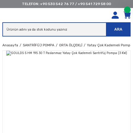
TELEFON:
+90 530 542 76 77
/
+90 541 729 58 00
ARA
Anasayfa
SANTRİFÜJ POMPA
ORTA ÖLÇEKLİ
Yatay Çok Kademeli Pompal