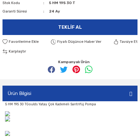
Stok Kodu
5 HM 19S 30 T
Garanti Süresi
24 Ay
TEKLIF AL
Fiyatı Düşünce Haber Ver
Tavsiye Et
Karşılaştır
Kampanyalı Ürün
Ürün Bilgisi
5 HM 19S 30 TGoulds Yatay Çok Kademeli Santrifüj Pompa